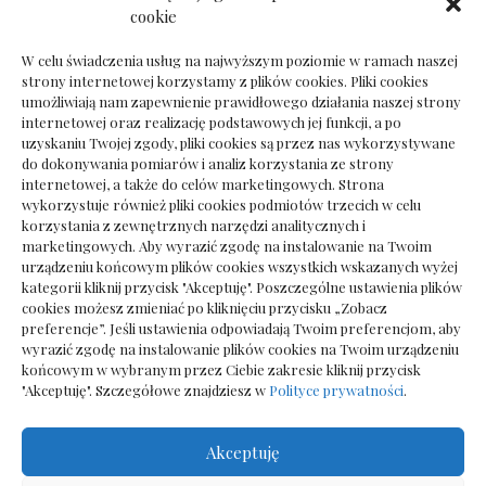
Dokumenty do odbioru przy zmianie biura
cookie
rachunkowego
W celu świadczenia usług na najwyższym poziomie w ramach naszej
strony internetowej korzystamy z plików cookies. Pliki cookies
umożliwiają nam zapewnienie prawidłowego działania naszej strony
internetowej oraz realizację podstawowych jej funkcji, a po
Deska podłogowa do salonu: jak wybrać bez
uzyskaniu Twojej zgody, pliki cookies są przez nas wykorzystywane
pośpiechu
do dokonywania pomiarów i analiz korzystania ze strony
internetowej, a także do celów marketingowych. Strona
wykorzystuje również pliki cookies podmiotów trzecich w celu
korzystania z zewnętrznych narzędzi analitycznych i
marketingowych. Aby wyrazić zgodę na instalowanie na Twoim
urządzeniu końcowym plików cookies wszystkich wskazanych wyżej
kategorii kliknij przycisk "Akceptuję". Poszczególne ustawienia plików
cookies możesz zmieniać po kliknięciu przycisku „Zobacz
preferencje”. Jeśli ustawienia odpowiadają Twoim preferencjom, aby
wyrazić zgodę na instalowanie plików cookies na Twoim urządzeniu
końcowym w wybranym przez Ciebie zakresie kliknij przycisk
"Akceptuję". Szczegółowe znajdziesz w
Polityce prywatności
.
Akceptuję
Wszelkie prawa zastrzezone