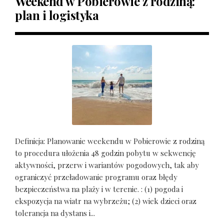
Weekend w Pobierowie z rodziną:
plan i logistyka
Definicja: Planowanie weekendu w Pobierowie z rodziną
to procedura ułożenia 48 godzin pobytu w sekwencję
aktywności, przerw i wariantów pogodowych, tak aby
ograniczyć przeładowanie programu oraz błędy
bezpieczeństwa na plaży i w terenie. : (1) pogoda i
ekspozycja na wiatr na wybrzeżu; (2) wiek dzieci oraz
tolerancja na dystans i...