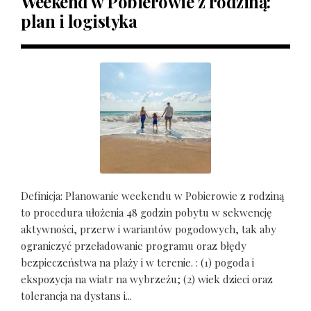
Weekend w Pobierowie z rodziną:
plan i logistyka
Definicja: Planowanie weekendu w Pobierowie z rodziną
to procedura ułożenia 48 godzin pobytu w sekwencję
aktywności, przerw i wariantów pogodowych, tak aby
ograniczyć przeładowanie programu oraz błędy
bezpieczeństwa na plaży i w terenie. : (1) pogoda i
ekspozycja na wiatr na wybrzeżu; (2) wiek dzieci oraz
tolerancja na dystans i...