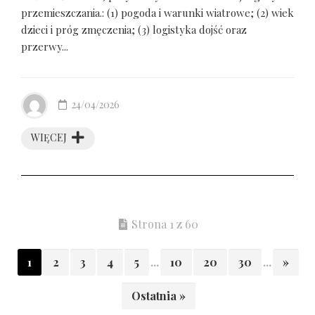
przemieszczania.: (1) pogoda i warunki wiatrowe; (2) wiek
dzieci i próg zmęczenia; (3) logistyka dojść oraz
przerwy...
24/04/2026
WIĘCEJ
Strona 1 z 60
1
2
3
4
5
...
10
20
30
...
»
Ostatnia »