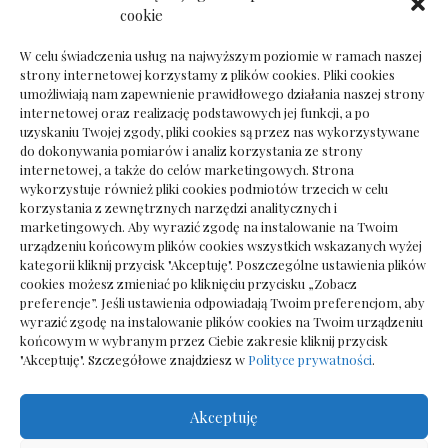
Dokumenty do odbioru przy zmianie biura
cookie
rachunkowego
W celu świadczenia usług na najwyższym poziomie w ramach naszej
strony internetowej korzystamy z plików cookies. Pliki cookies
umożliwiają nam zapewnienie prawidłowego działania naszej strony
internetowej oraz realizację podstawowych jej funkcji, a po
Deska podłogowa do salonu: jak wybrać bez
uzyskaniu Twojej zgody, pliki cookies są przez nas wykorzystywane
pośpiechu
do dokonywania pomiarów i analiz korzystania ze strony
internetowej, a także do celów marketingowych. Strona
wykorzystuje również pliki cookies podmiotów trzecich w celu
korzystania z zewnętrznych narzędzi analitycznych i
marketingowych. Aby wyrazić zgodę na instalowanie na Twoim
urządzeniu końcowym plików cookies wszystkich wskazanych wyżej
kategorii kliknij przycisk "Akceptuję". Poszczególne ustawienia plików
cookies możesz zmieniać po kliknięciu przycisku „Zobacz
preferencje”. Jeśli ustawienia odpowiadają Twoim preferencjom, aby
wyrazić zgodę na instalowanie plików cookies na Twoim urządzeniu
końcowym w wybranym przez Ciebie zakresie kliknij przycisk
"Akceptuję". Szczegółowe znajdziesz w
Polityce prywatności
.
Akceptuję
Wszelkie prawa zastrzezone