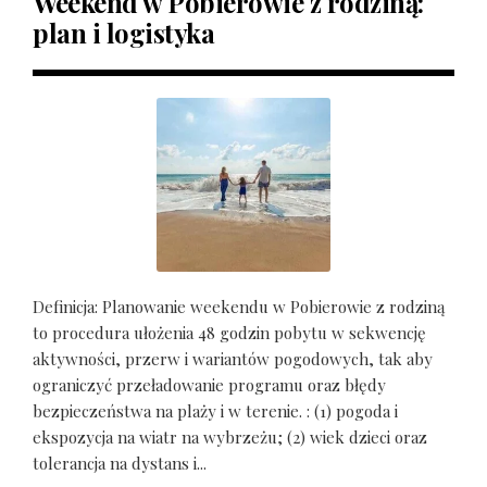
Weekend w Pobierowie z rodziną:
plan i logistyka
Definicja: Planowanie weekendu w Pobierowie z rodziną
to procedura ułożenia 48 godzin pobytu w sekwencję
aktywności, przerw i wariantów pogodowych, tak aby
ograniczyć przeładowanie programu oraz błędy
bezpieczeństwa na plaży i w terenie. : (1) pogoda i
ekspozycja na wiatr na wybrzeżu; (2) wiek dzieci oraz
tolerancja na dystans i...