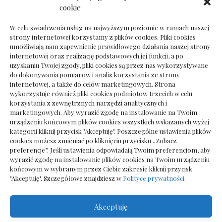
Dokumenty do odbioru przy zmianie biura
cookie
rachunkowego
W celu świadczenia usług na najwyższym poziomie w ramach naszej
strony internetowej korzystamy z plików cookies. Pliki cookies
umożliwiają nam zapewnienie prawidłowego działania naszej strony
internetowej oraz realizację podstawowych jej funkcji, a po
Deska podłogowa do salonu: jak wybrać bez
uzyskaniu Twojej zgody, pliki cookies są przez nas wykorzystywane
pośpiechu
do dokonywania pomiarów i analiz korzystania ze strony
internetowej, a także do celów marketingowych. Strona
wykorzystuje również pliki cookies podmiotów trzecich w celu
korzystania z zewnętrznych narzędzi analitycznych i
marketingowych. Aby wyrazić zgodę na instalowanie na Twoim
urządzeniu końcowym plików cookies wszystkich wskazanych wyżej
kategorii kliknij przycisk "Akceptuję". Poszczególne ustawienia plików
cookies możesz zmieniać po kliknięciu przycisku „Zobacz
preferencje”. Jeśli ustawienia odpowiadają Twoim preferencjom, aby
wyrazić zgodę na instalowanie plików cookies na Twoim urządzeniu
końcowym w wybranym przez Ciebie zakresie kliknij przycisk
"Akceptuję". Szczegółowe znajdziesz w
Polityce prywatności
.
Akceptuję
Wszelkie prawa zastrzezone