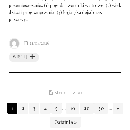
przemieszczania.: (1) pogoda i warunki wiatrowe; (2) wiek
dzieci i próg zmęczenia; (3) logistyka dojść oraz
przerwy...
24/04/2026
WIĘCEJ
Strona 1 z 60
1
2
3
4
5
...
10
20
30
...
»
Ostatnia »