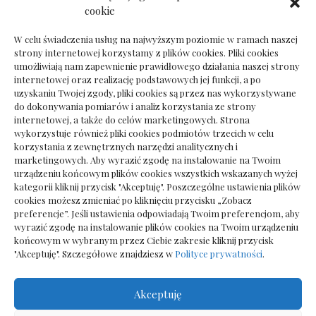
Dokumenty do odbioru przy zmianie biura
cookie
rachunkowego
W celu świadczenia usług na najwyższym poziomie w ramach naszej
strony internetowej korzystamy z plików cookies. Pliki cookies
umożliwiają nam zapewnienie prawidłowego działania naszej strony
internetowej oraz realizację podstawowych jej funkcji, a po
Deska podłogowa do salonu: jak wybrać bez
uzyskaniu Twojej zgody, pliki cookies są przez nas wykorzystywane
pośpiechu
do dokonywania pomiarów i analiz korzystania ze strony
internetowej, a także do celów marketingowych. Strona
wykorzystuje również pliki cookies podmiotów trzecich w celu
korzystania z zewnętrznych narzędzi analitycznych i
marketingowych. Aby wyrazić zgodę na instalowanie na Twoim
urządzeniu końcowym plików cookies wszystkich wskazanych wyżej
kategorii kliknij przycisk "Akceptuję". Poszczególne ustawienia plików
cookies możesz zmieniać po kliknięciu przycisku „Zobacz
preferencje”. Jeśli ustawienia odpowiadają Twoim preferencjom, aby
wyrazić zgodę na instalowanie plików cookies na Twoim urządzeniu
końcowym w wybranym przez Ciebie zakresie kliknij przycisk
"Akceptuję". Szczegółowe znajdziesz w
Polityce prywatności
.
Akceptuję
Wszelkie prawa zastrzezone