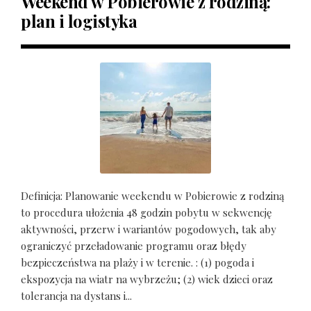
Weekend w Pobierowie z rodziną:
plan i logistyka
Definicja: Planowanie weekendu w Pobierowie z rodziną
to procedura ułożenia 48 godzin pobytu w sekwencję
aktywności, przerw i wariantów pogodowych, tak aby
ograniczyć przeładowanie programu oraz błędy
bezpieczeństwa na plaży i w terenie. : (1) pogoda i
ekspozycja na wiatr na wybrzeżu; (2) wiek dzieci oraz
tolerancja na dystans i...