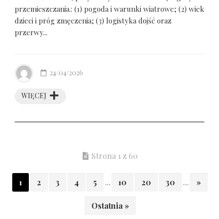
przemieszczania.: (1) pogoda i warunki wiatrowe; (2) wiek
dzieci i próg zmęczenia; (3) logistyka dojść oraz
przerwy...
24/04/2026
WIĘCEJ
Strona 1 z 60
1
2
3
4
5
...
10
20
30
...
»
Ostatnia »