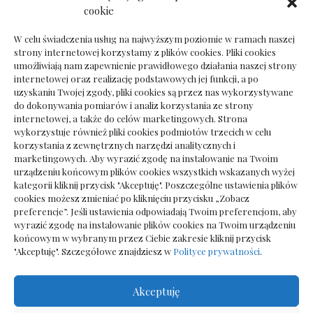
Dokumenty do odbioru przy zmianie biura
cookie
rachunkowego
W celu świadczenia usług na najwyższym poziomie w ramach naszej
strony internetowej korzystamy z plików cookies. Pliki cookies
umożliwiają nam zapewnienie prawidłowego działania naszej strony
internetowej oraz realizację podstawowych jej funkcji, a po
Deska podłogowa do salonu: jak wybrać bez
uzyskaniu Twojej zgody, pliki cookies są przez nas wykorzystywane
pośpiechu
do dokonywania pomiarów i analiz korzystania ze strony
internetowej, a także do celów marketingowych. Strona
wykorzystuje również pliki cookies podmiotów trzecich w celu
korzystania z zewnętrznych narzędzi analitycznych i
marketingowych. Aby wyrazić zgodę na instalowanie na Twoim
urządzeniu końcowym plików cookies wszystkich wskazanych wyżej
kategorii kliknij przycisk "Akceptuję". Poszczególne ustawienia plików
cookies możesz zmieniać po kliknięciu przycisku „Zobacz
preferencje”. Jeśli ustawienia odpowiadają Twoim preferencjom, aby
wyrazić zgodę na instalowanie plików cookies na Twoim urządzeniu
końcowym w wybranym przez Ciebie zakresie kliknij przycisk
"Akceptuję". Szczegółowe znajdziesz w
Polityce prywatności
.
Akceptuję
Wszelkie prawa zastrzezone