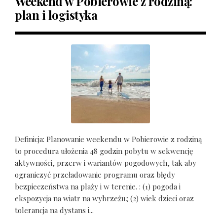
Weekend w Pobierowie z rodziną:
plan i logistyka
Definicja: Planowanie weekendu w Pobierowie z rodziną
to procedura ułożenia 48 godzin pobytu w sekwencję
aktywności, przerw i wariantów pogodowych, tak aby
ograniczyć przeładowanie programu oraz błędy
bezpieczeństwa na plaży i w terenie. : (1) pogoda i
ekspozycja na wiatr na wybrzeżu; (2) wiek dzieci oraz
tolerancja na dystans i...