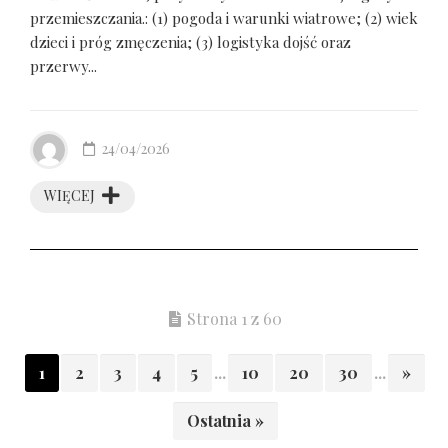
przemieszczania.: (1) pogoda i warunki wiatrowe; (2) wiek
dzieci i próg zmęczenia; (3) logistyka dojść oraz
przerwy...
24/04/2026
WIĘCEJ
Strona 1 z 60
1
2
3
4
5
...
10
20
30
...
»
Ostatnia »