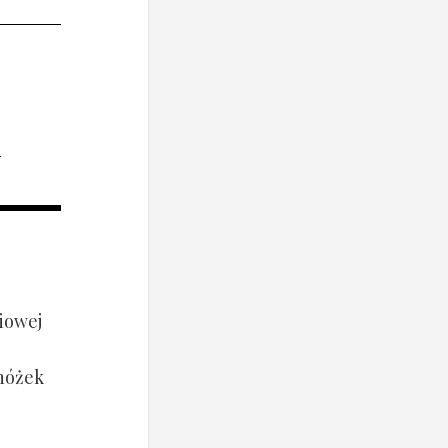
i
iowej
 nóżek