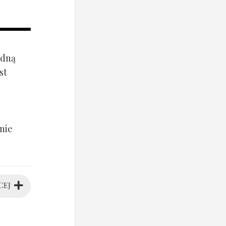
ądną
st
nie
CEJ