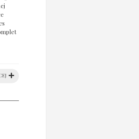
ej
ce
es
komplet
CEJ