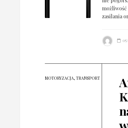
nie pogorsz
możliwość 
zasilania o
05
A
MOTORYZACJA, TRANSPORT
K
n
w