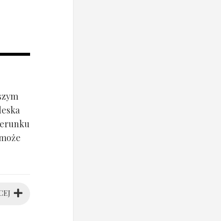
jszym
deska
ierunku
 może
CEJ