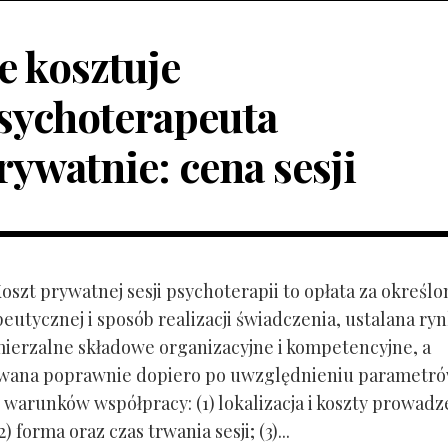
le kosztuje
sychoterapeuta
rywatnie: cena sesji
Koszt prywatnej sesji psychoterapii to opłata za określo
peutycznej i sposób realizacji świadczenia, ustalana r
mierzalne składowe organizacyjne i kompetencyjne, a
owana poprawnie dopiero po uwzględnieniu parametr
 warunków współpracy: (1) lokalizacja i koszty prowadz
) forma oraz czas trwania sesji; (3)...