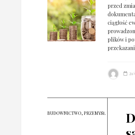
przed zmia
dokumentac
ciągłość ew
prowadzony
plików i po
przekazania
21
D
BUDOWNICTWO, PRZEMYSŁ
s