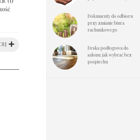
i: (1)
ność
Dokumenty do odbioru
przy zmianie biura
rachunkowego
CEJ
Deska podłogowa do
salonu: jak wybrać bez
pośpiechu