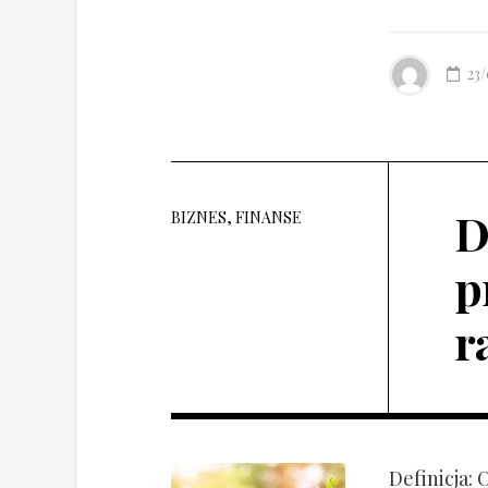
23
D
BIZNES, FINANSE
p
r
Definicja: