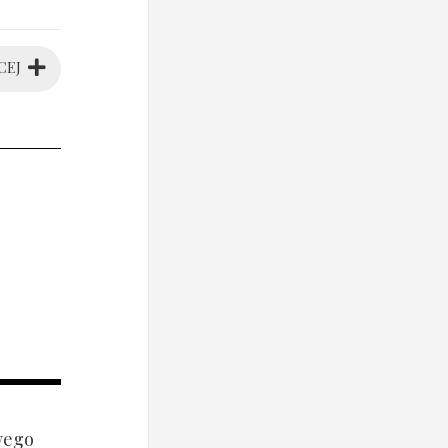
CEJ
wego