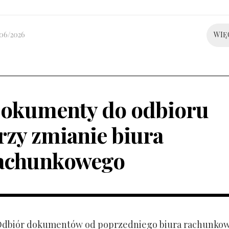
/06/2026
WIĘ
okumenty do odbioru
rzy zmianie biura
achunkowego
 Odbiór dokumentów od poprzedniego biura rachunko