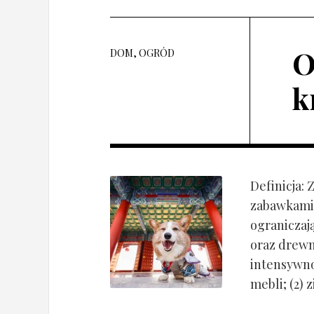
O
DOM, OGRÓD
k
Definicja:
zabawkami 
ograniczaj
oraz drewn
intensywnoś
mebli; (2) 