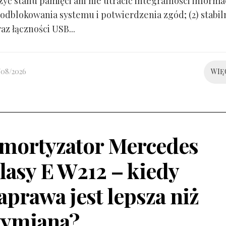
yć stanu pamięci ani nie utracić integralności informacj
odblokowania systemu i potwierdzenia zgód; (2) stabil
raz łączności USB...
/08/2026
WIĘ
mortyzator Mercedes
lasy E W212 – kiedy
aprawa jest lepsza niż
ymiana?