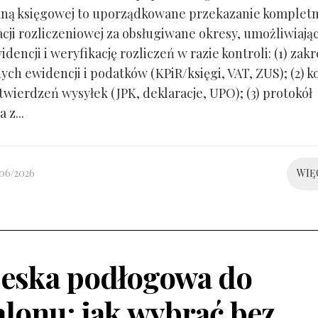
ną księgowej to uporządkowane przekazanie kompletn
ji rozliczeniowej za obsługiwane okresy, umożliwiają
idencji i weryfikację rozliczeń w razie kontroli: (1) zakr
ch ewidencji i podatków (KPiR/księgi, VAT, ZUS); (2) 
twierdzeń wysyłek (JPK, deklaracje, UPO); (3) protokół
 z...
/06/2026
WIĘ
eska podłogowa do
alonu: jak wybrać bez