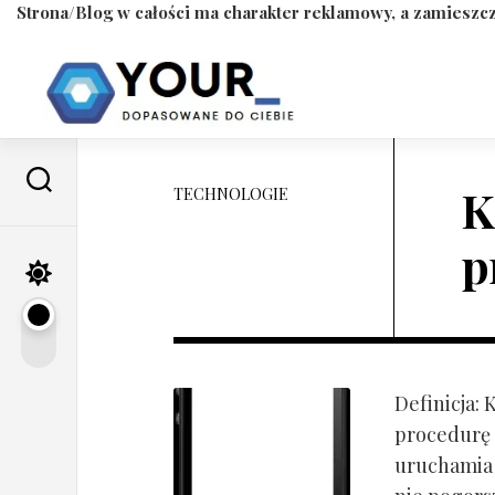
Strona/Blog w całości ma charakter reklamowy, a zamieszcz
Skip
to
content
K
TECHNOLOGIE
p
Definicja:
procedurę 
uruchamia s