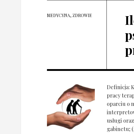
I
MEDYCYNA, ZDROWIE
p
p
Definicja: 
pracy tera
oparciu o 
interpret
usługi oraz
gabinetu; (2