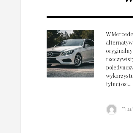
W Mercedes
alternatyw
oryginalny
rzeczywist
pojedynczy
wykorzyst
tylnej osi...
24