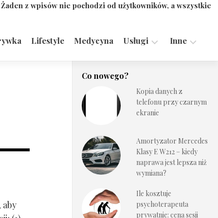
. Żaden z wpisów nie pochodzi od użytkowników, a wszystkie
rywka
Lifestyle
Medycyna
Usługi
Inne
Motoryzacja,
Turystyka,
Co nowego?
Transport
Sport
Kopia danych z
Technologie
telefonu przy czarnym
ekranie
Amortyzator Mercedes
Klasy E W212 – kiedy
naprawa jest lepsza niż
wymiana?
Ile kosztuje
, aby
psychoterapeuta
prywatnie: cena sesji