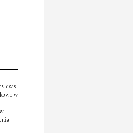
ny czas
ynkowo w
ów
enia