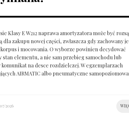
ie Klasy E W212 naprawa amortyzatora może być rozs
ą dla zakupu nowej części, zwłaszcza gdy zachowany je
 korpus i mocowania. O wyborze powinien decydować
y stan elementu, a nie sam przebieg samochodu lub
 komunikat na desce rozdzielczej. W egzemplarzach
ujących AIRMATIC albo pneumatyczne samopoziomowa
/07/2026
WIĘ