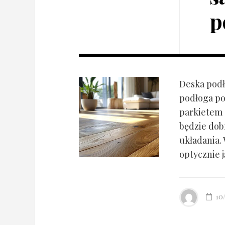
p
Deska podł
podłoga po
parkietem d
będzie dob
układania.
optycznie ją
10