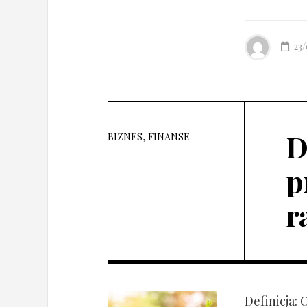
23
D
BIZNES, FINANSE
p
r
Definicja: