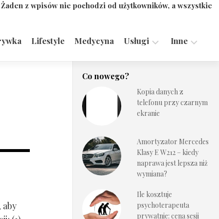
. Żaden z wpisów nie pochodzi od użytkowników, a wszystkie
rywka
Lifestyle
Medycyna
Usługi
Inne
Motoryzacja,
Turystyka,
Co nowego?
Transport
Sport
Kopia danych z
Technologie
telefonu przy czarnym
ekranie
Amortyzator Mercedes
Klasy E W212 – kiedy
naprawa jest lepsza niż
wymiana?
Ile kosztuje
, aby
psychoterapeuta
prywatnie: cena sesji