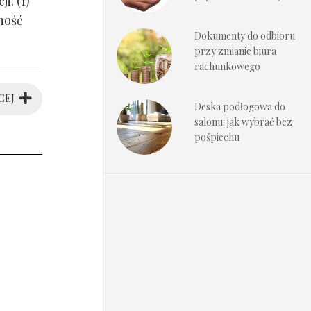
i: (1)
ność
Dokumenty do odbioru
przy zmianie biura
rachunkowego
CEJ
Deska podłogowa do
salonu: jak wybrać bez
pośpiechu