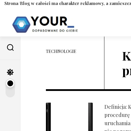
Strona/Blog w całości ma charakter reklamowy, a zamieszcz
Skip
to
content
K
TECHNOLOGIE
p
Definicja:
procedurę 
uruchamia s