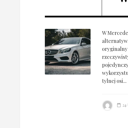
W Mercedes
alternatyw
oryginalny
rzeczywist
pojedynczy
wykorzyst
tylnej osi...
24