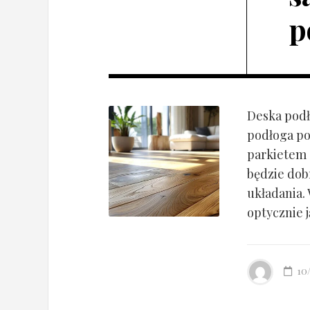
p
Deska podł
podłoga po
parkietem d
będzie dob
układania.
optycznie ją
10