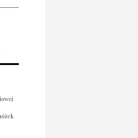
i
iowej
 nóżek