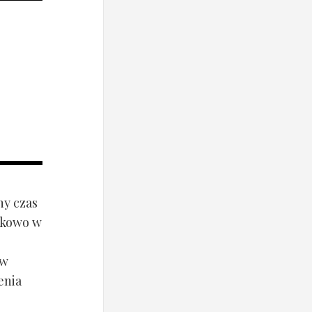
ny czas
ynkowo w
ów
enia