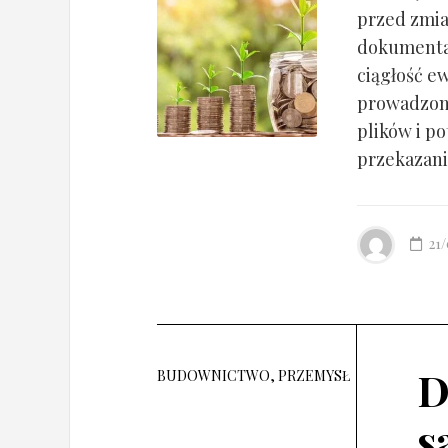
przed zmia
dokumentac
ciągłość ew
prowadzony
plików i po
przekazania
21
D
BUDOWNICTWO, PRZEMYSŁ
s