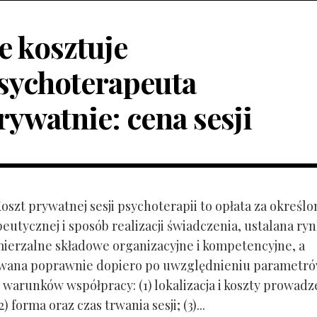
le kosztuje
sychoterapeuta
rywatnie: cena sesji
Koszt prywatnej sesji psychoterapii to opłata za określo
peutycznej i sposób realizacji świadczenia, ustalana r
mierzalne składowe organizacyjne i kompetencyjne, a
owana poprawnie dopiero po uwzględnieniu parametr
 warunków współpracy: (1) lokalizacja i koszty prowadz
) forma oraz czas trwania sesji; (3)...