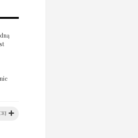
ądną
st
nie
CEJ