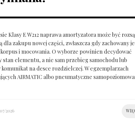
ie Klasy E W212 naprawa amortyzatora może być rozs
ą dla zakupu nowej części, zwłaszcza gdy zachowany je
 korpus i mocowania. O wyborze powinien decydować
y stan elementu, a nie sam przebieg samochodu lub
 komunikat na desce rozdzielczej. W egzemplarzach
ujących AIRMATIC albo pneumatyczne samopoziomowa
/07/2026
WIĘ