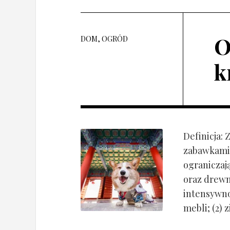
O
DOM, OGRÓD
k
Definicja:
zabawkami 
ograniczaj
oraz drewn
intensywnoś
mebli; (2) 