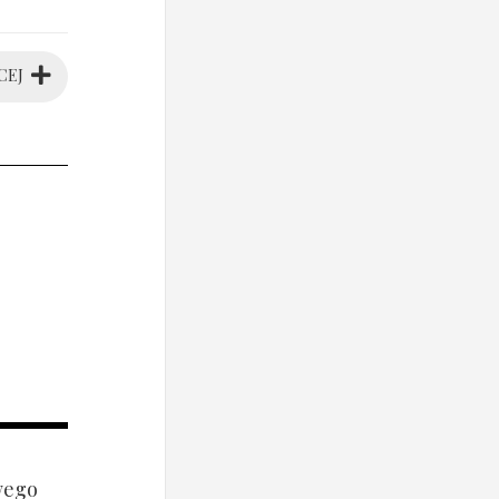
CEJ
wego