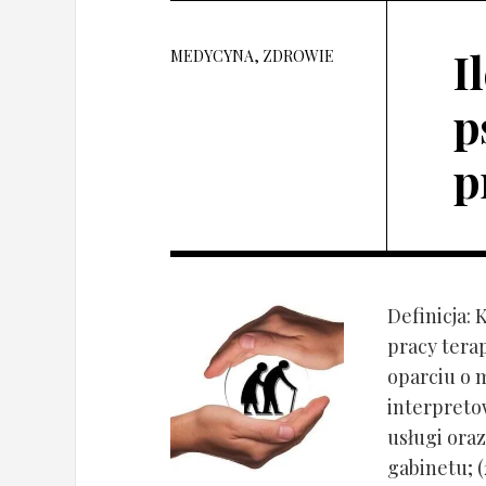
I
MEDYCYNA, ZDROWIE
p
p
Definicja: 
pracy tera
oparciu o 
interpret
usługi oraz
gabinetu; (2