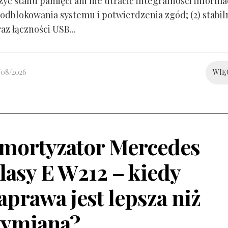
yć stanu pamięci ani nie utracić integralności informacj
odblokowania systemu i potwierdzenia zgód; (2) stabil
raz łączności USB...
/08/2026
WIĘ
mortyzator Mercedes
lasy E W212 – kiedy
aprawa jest lepsza niż
ymiana?