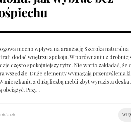
ośpiechu
ogowa mocno wpływa na aranżację Szeroka naturalna
trafi dodać wnętrzu spokoju. W porównaniu z drobnie
aje często spokojniejszy rytm. Nie warto zakładać, że 
ra wszędzie. Duże elementy wymagają przemyślenia k
 W mieszkaniu z dużą liczbą mebli zbyt wyrazista deska
 obciążyć. Przy...
/06/2026
WIĘ