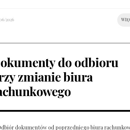
/06/2026
WIĘ
okumenty do odbioru
rzy zmianie biura
achunkowego
 Odbiór dokumentów od poprzedniego biura rachunko