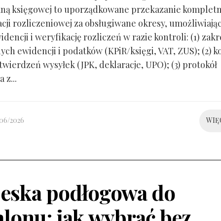
ną księgowej to uporządkowane przekazanie kompletn
ji rozliczeniowej za obsługiwane okresy, umożliwiają
idencji i weryfikację rozliczeń w razie kontroli: (1) zakr
ch ewidencji i podatków (KPiR/księgi, VAT, ZUS); (2) 
twierdzeń wysyłek (JPK, deklaracje, UPO); (3) protokół
 z...
/06/2026
WIĘ
eska podłogowa do
alonu: jak wybrać bez