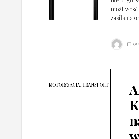
nie pogorsz
możliwość 
zasilania o
05
A
MOTORYZACJA, TRANSPORT
K
n
w