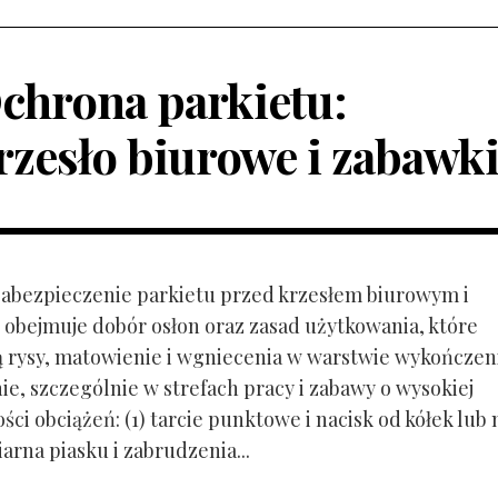
chrona parkietu:
rzesło biurowe i zabawk
 Zabezpieczenie parkietu przed krzesłem biurowym i
obejmuje dobór osłon oraz zasad użytkowania, które
ą rysy, matowienie i wgniecenia w warstwie wykończen
ie, szczególnie w strefach pracy i zabawy o wysokiej
ci obciążeń: (1) tarcie punktowe i nacisk od kółek lub
ziarna piasku i zabrudzenia...