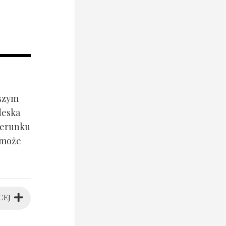
jszym
deska
ierunku
 może
CEJ