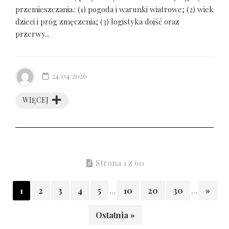
przemieszczania.: (1) pogoda i warunki wiatrowe; (2) wiek
dzieci i próg zmęczenia; (3) logistyka dojść oraz
przerwy...
24/04/2026
WIĘCEJ
Strona 1 z 60
1
2
3
4
5
...
10
20
30
...
»
Ostatnia »