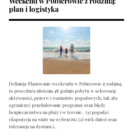
Weekend w Pobierowie z rodziną:
plan i logistyka
Definicja: Planowanie weekendu w Pobierowie z rodziną
to procedura ułożenia 48 godzin pobytu w sekwencję
aktywności, przerw i wariantów pogodowych, tak aby
ograniczyć przeładowanie programu oraz błędy
bezpieczeństwa na plaży i w terenie. : (1) pogoda i
ekspozycja na wiatr na wybrzeżu; (2) wiek dzieci oraz
tolerancja na dystans i...