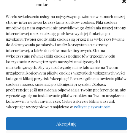
Dokumenty do odbioru przy zmianie biura
cookie
rachunkowego
W celu świadczenia usług na najwyższym poziomie w ramach naszej
strony internetowej korzystamy z plików cookies. Pliki cookies
umożliwiają nam zapewnienie prawidłowego działania naszej strony
internetowej oraz realizację podstawowych jej funkcji, a po
Deska podłogowa do salonu: jak wybrać bez
uzyskaniu Twojej zgody, pliki cookies są przez nas wykorzystywane
pośpiechu
do dokonywania pomiarów i analiz korzystania ze strony
internetowej, a także do celów marketingowych. Strona
wykorzystuje również pliki cookies podmiotów trzecich w celu
korzystania z zewnętrznych narzędzi analitycznych i
marketingowych. Aby wyrazić zgodę na instalowanie na Twoim
urządzeniu końcowym plików cookies wszystkich wskazanych wyżej
kategorii kliknij przycisk "Akceptuję". Poszczególne ustawienia plików
cookies możesz zmieniać po kliknięciu przycisku „Zobacz
preferencje”. Jeśli ustawienia odpowiadają Twoim preferencjom, aby
wyrazić zgodę na instalowanie plików cookies na Twoim urządzeniu
końcowym w wybranym przez Ciebie zakresie kliknij przycisk
"Akceptuję". Szczegółowe znajdziesz w
Polityce prywatności
.
Akceptuję
Wszelkie prawa zastrzezone