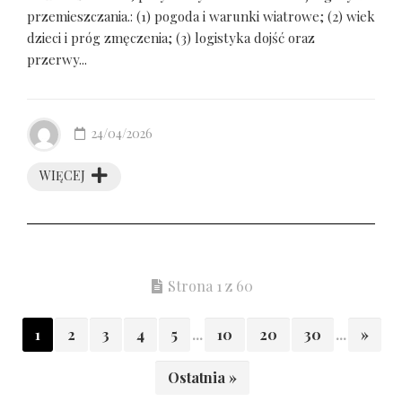
przemieszczania.: (1) pogoda i warunki wiatrowe; (2) wiek
dzieci i próg zmęczenia; (3) logistyka dojść oraz
przerwy...
24/04/2026
WIĘCEJ
Strona 1 z 60
1
2
3
4
5
...
10
20
30
...
»
Ostatnia »