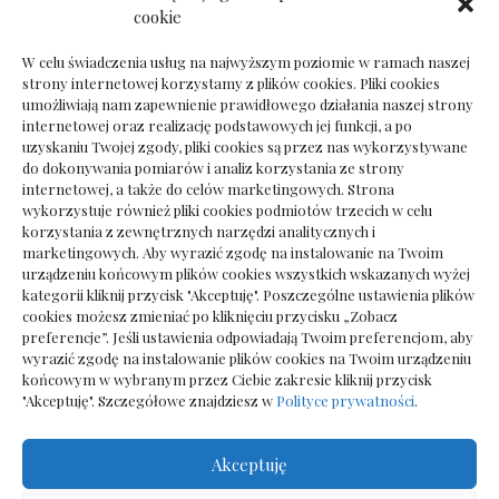
Dokumenty do odbioru przy zmianie biura
cookie
rachunkowego
W celu świadczenia usług na najwyższym poziomie w ramach naszej
strony internetowej korzystamy z plików cookies. Pliki cookies
umożliwiają nam zapewnienie prawidłowego działania naszej strony
internetowej oraz realizację podstawowych jej funkcji, a po
Deska podłogowa do salonu: jak wybrać bez
uzyskaniu Twojej zgody, pliki cookies są przez nas wykorzystywane
pośpiechu
do dokonywania pomiarów i analiz korzystania ze strony
internetowej, a także do celów marketingowych. Strona
wykorzystuje również pliki cookies podmiotów trzecich w celu
korzystania z zewnętrznych narzędzi analitycznych i
marketingowych. Aby wyrazić zgodę na instalowanie na Twoim
urządzeniu końcowym plików cookies wszystkich wskazanych wyżej
kategorii kliknij przycisk "Akceptuję". Poszczególne ustawienia plików
cookies możesz zmieniać po kliknięciu przycisku „Zobacz
preferencje”. Jeśli ustawienia odpowiadają Twoim preferencjom, aby
wyrazić zgodę na instalowanie plików cookies na Twoim urządzeniu
końcowym w wybranym przez Ciebie zakresie kliknij przycisk
"Akceptuję". Szczegółowe znajdziesz w
Polityce prywatności
.
Akceptuję
Wszelkie prawa zastrzezone