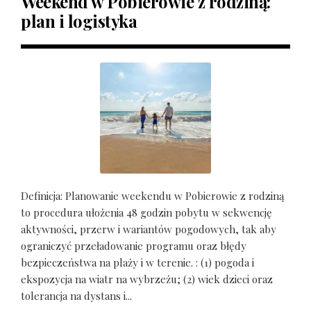
Weekend w Pobierowie z rodziną:
plan i logistyka
Definicja: Planowanie weekendu w Pobierowie z rodziną
to procedura ułożenia 48 godzin pobytu w sekwencję
aktywności, przerw i wariantów pogodowych, tak aby
ograniczyć przeładowanie programu oraz błędy
bezpieczeństwa na plaży i w terenie. : (1) pogoda i
ekspozycja na wiatr na wybrzeżu; (2) wiek dzieci oraz
tolerancja na dystans i...