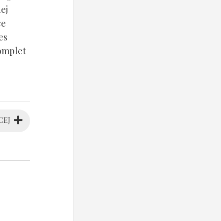
ej
ce
es
komplet
CEJ