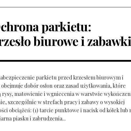
chrona parkietu:
rzesło biurowe i zabawk
 Zabezpieczenie parkietu przed krzesłem biurowym i
obejmuje dobór osłon oraz zasad użytkowania, które
ą rysy, matowienie i wgniecenia w warstwie wykończen
ie, szczególnie w strefach pracy i zabawy o wysokiej
ci obciążeń: (1) tarcie punktowe i nacisk od kółek lub
ziarna piasku i zabrudzenia...