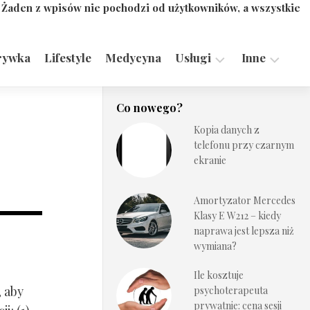
. Żaden z wpisów nie pochodzi od użytkowników, a wszystkie
rywka
Lifestyle
Medycyna
Usługi
Inne
Motoryzacja,
Turystyka,
Co nowego?
Transport
Sport
Kopia danych z
Technologie
telefonu przy czarnym
ekranie
Amortyzator Mercedes
Klasy E W212 – kiedy
naprawa jest lepsza niż
wymiana?
Ile kosztuje
, aby
psychoterapeuta
prywatnie: cena sesji