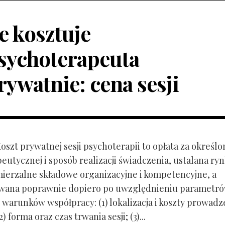
le kosztuje
sychoterapeuta
rywatnie: cena sesji
Koszt prywatnej sesji psychoterapii to opłata za określo
peutycznej i sposób realizacji świadczenia, ustalana r
mierzalne składowe organizacyjne i kompetencyjne, a
owana poprawnie dopiero po uwzględnieniu parametr
 warunków współpracy: (1) lokalizacja i koszty prowadz
) forma oraz czas trwania sesji; (3)...