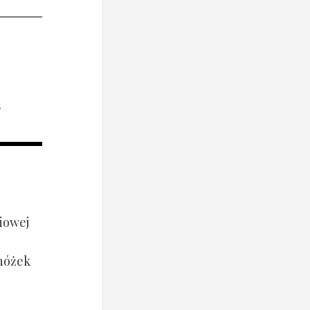
i
iowej
 nóżek