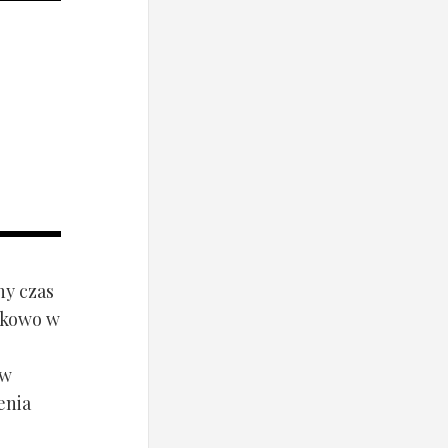
ny czas
ynkowo w
ów
enia