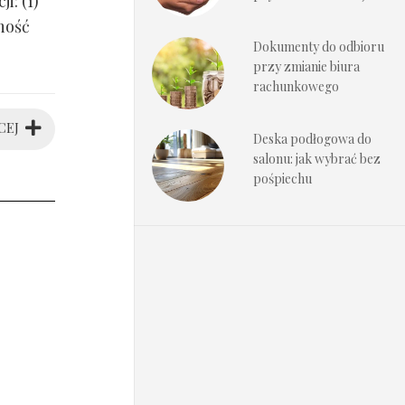
i: (1)
ność
Dokumenty do odbioru
przy zmianie biura
rachunkowego
CEJ
Deska podłogowa do
salonu: jak wybrać bez
pośpiechu