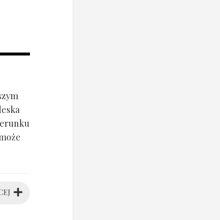
jszym
deska
ierunku
 może
CEJ