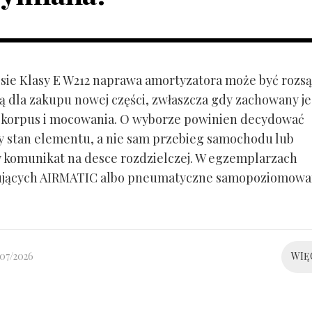
ie Klasy E W212 naprawa amortyzatora może być rozs
ą dla zakupu nowej części, zwłaszcza gdy zachowany je
 korpus i mocowania. O wyborze powinien decydować
y stan elementu, a nie sam przebieg samochodu lub
 komunikat na desce rozdzielczej. W egzemplarzach
ujących AIRMATIC albo pneumatyczne samopoziomowa
/07/2026
WIĘ