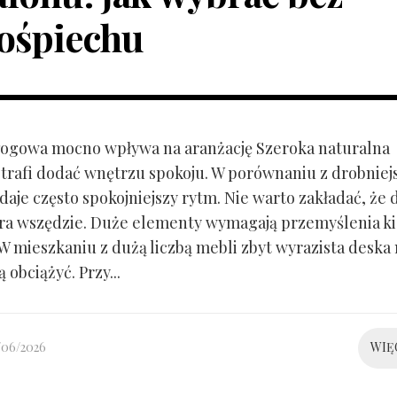
ośpiechu
ogowa mocno wpływa na aranżację Szeroka naturalna
trafi dodać wnętrzu spokoju. W porównaniu z drobnie
aje często spokojniejszy rytm. Nie warto zakładać, że 
ra wszędzie. Duże elementy wymagają przemyślenia k
 W mieszkaniu z dużą liczbą mebli zbyt wyrazista deska
 obciążyć. Przy...
/06/2026
WIĘ