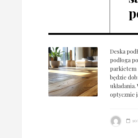
p
Deska podł
podłoga po
parkietem d
będzie dob
układania.
optycznie ją
10