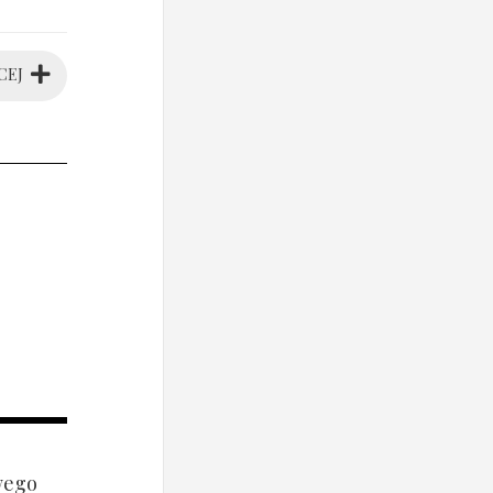
CEJ
wego