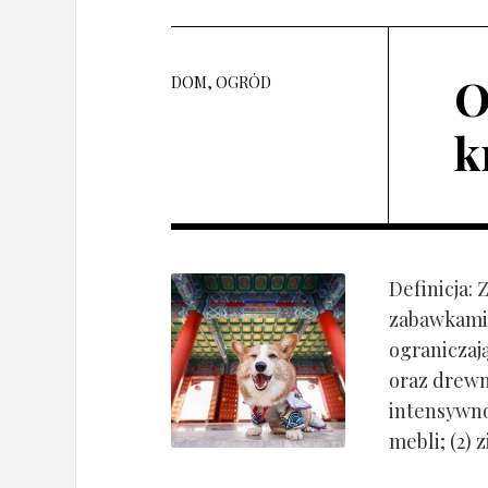
O
DOM, OGRÓD
k
Definicja:
zabawkami 
ograniczaj
oraz drewn
intensywnoś
mebli; (2) 