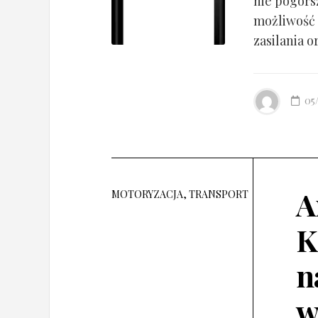
nie pogorsz
możliwość 
zasilania o
05
A
MOTORYZACJA, TRANSPORT
K
n
w