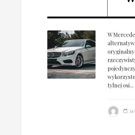
W Mercedes
alternatyw
oryginalny
rzeczywist
pojedynczy
wykorzyst
tylnej osi...
24