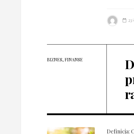
23
D
BIZNES, FINANSE
p
r
Definicja: