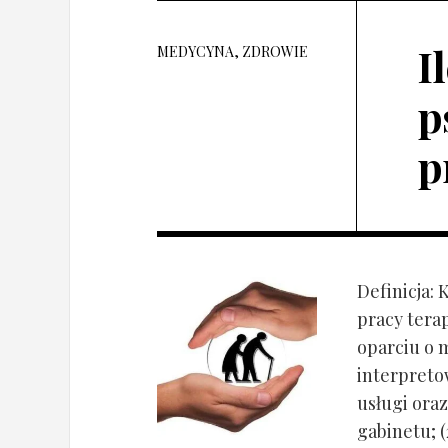
I
MEDYCYNA, ZDROWIE
p
p
Definicja: 
pracy tera
oparciu o 
interpret
usługi oraz
gabinetu; (2