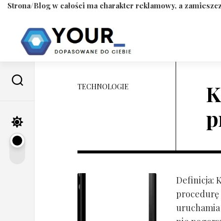
Strona/Blog w całości ma charakter reklamowy, a zamieszcz
Skip
to
content
K
TECHNOLOGIE
p
Definicja:
procedurę 
uruchamia s