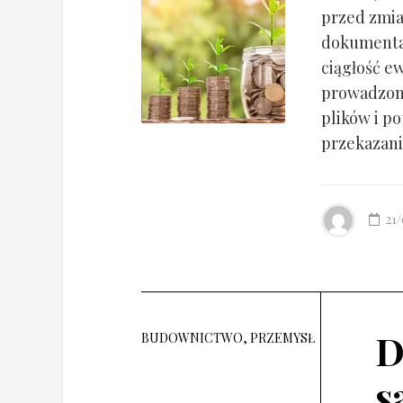
przed zmia
dokumentac
ciągłość ew
prowadzony
plików i po
przekazania
21
D
BUDOWNICTWO, PRZEMYSŁ
s