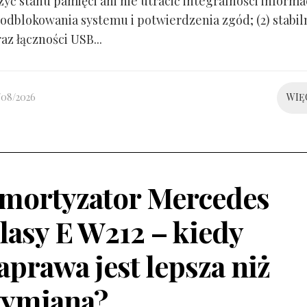
yć stanu pamięci ani nie utracić integralności informacj
odblokowania systemu i potwierdzenia zgód; (2) stabil
raz łączności USB...
/08/2026
WIĘ
mortyzator Mercedes
lasy E W212 – kiedy
aprawa jest lepsza niż
ymiana?