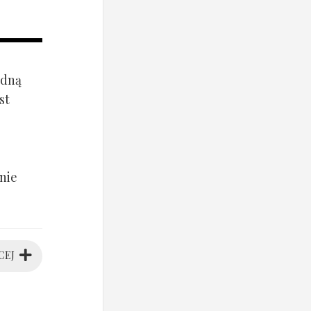
ądną
st
nie
CEJ