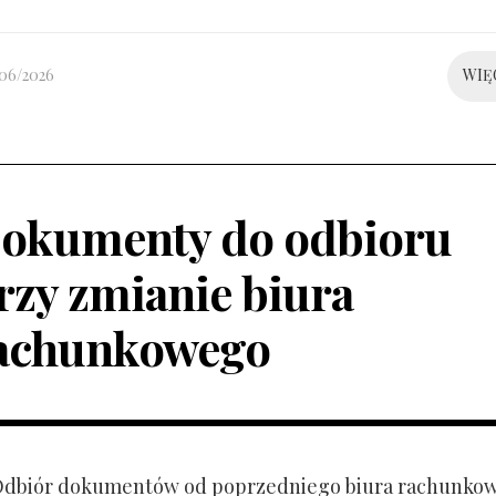
/06/2026
WIĘ
okumenty do odbioru
rzy zmianie biura
achunkowego
 Odbiór dokumentów od poprzedniego biura rachunko