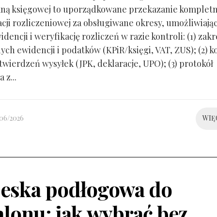
ną księgowej to uporządkowane przekazanie kompletn
ji rozliczeniowej za obsługiwane okresy, umożliwiają
idencji i weryfikację rozliczeń w razie kontroli: (1) zakr
ch ewidencji i podatków (KPiR/księgi, VAT, ZUS); (2) 
twierdzeń wysyłek (JPK, deklaracje, UPO); (3) protokół
 z...
/06/2026
WIĘ
eska podłogowa do
alonu: jak wybrać bez