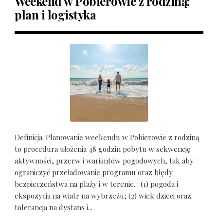
Weekend w Pobierowie z rodziną:
plan i logistyka
Definicja: Planowanie weekendu w Pobierowie z rodziną
to procedura ułożenia 48 godzin pobytu w sekwencję
aktywności, przerw i wariantów pogodowych, tak aby
ograniczyć przeładowanie programu oraz błędy
bezpieczeństwa na plaży i w terenie. : (1) pogoda i
ekspozycja na wiatr na wybrzeżu; (2) wiek dzieci oraz
tolerancja na dystans i...