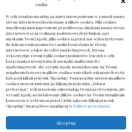
Dokumenty do odbioru przy zmianie biura
cookie
rachunkowego
W celu świadczenia usług na najwyższym poziomie w ramach naszej
strony internetowej korzystamy z plików cookies. Pliki cookies
umożliwiają nam zapewnienie prawidłowego działania naszej strony
internetowej oraz realizację podstawowych jej funkcji, a po
Deska podłogowa do salonu: jak wybrać bez
uzyskaniu Twojej zgody, pliki cookies są przez nas wykorzystywane
pośpiechu
do dokonywania pomiarów i analiz korzystania ze strony
internetowej, a także do celów marketingowych. Strona
wykorzystuje również pliki cookies podmiotów trzecich w celu
korzystania z zewnętrznych narzędzi analitycznych i
marketingowych. Aby wyrazić zgodę na instalowanie na Twoim
urządzeniu końcowym plików cookies wszystkich wskazanych wyżej
kategorii kliknij przycisk "Akceptuję". Poszczególne ustawienia plików
cookies możesz zmieniać po kliknięciu przycisku „Zobacz
preferencje”. Jeśli ustawienia odpowiadają Twoim preferencjom, aby
wyrazić zgodę na instalowanie plików cookies na Twoim urządzeniu
końcowym w wybranym przez Ciebie zakresie kliknij przycisk
"Akceptuję". Szczegółowe znajdziesz w
Polityce prywatności
.
Akceptuję
Wszelkie prawa zastrzezone