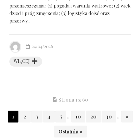
przemieszczania.: (1) pogoda i warunki wiatrowe; (2) wiek
dzieci i próg zmęczenia; (3) logistyka dojść oraz
przerwy...
24/04/2026
WIĘCEJ
Strona 1 z 60
1
2
3
4
5
...
10
20
30
...
»
Ostatnia »