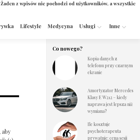
. Żaden z wpisów nie pochodzi od użytkowników, a wszystkie
rywka
Lifestyle
Medycyna
Usługi
Inne
Motoryzacja,
Turystyka,
Co nowego?
Transport
Sport
Kopia danych z
Technologie
telefonu przy czarnym
ekranie
Amortyzator Mercedes
Klasy E W212 – kiedy
naprawa jest lepsza niż
wymiana?
Ile kosztuje
, aby
psychoterapeuta
prywatnie: cena sesji