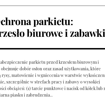
chrona parkietu:
rzesło biurowe i zabawk
 Zabezpieczenie parkietu przed krzesłem biurowym i
obejmuje dobór osłon oraz zasad użytkowania, które
ą rysy, matowienie i wgniecenia w warstwie wykończen
ie, szczególnie w strefach pracy i zabawy o wysokiej
ci obciążeń: (1) tarcie punktowe i nacisk od kółek lub
ziarna piasku i zabrudzenia...