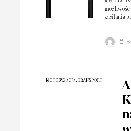
nie pogorsz
możliwość 
zasilania o
05
A
MOTORYZACJA, TRANSPORT
K
n
w