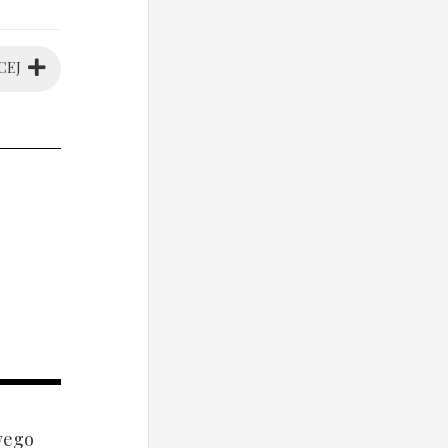
CEJ
wego