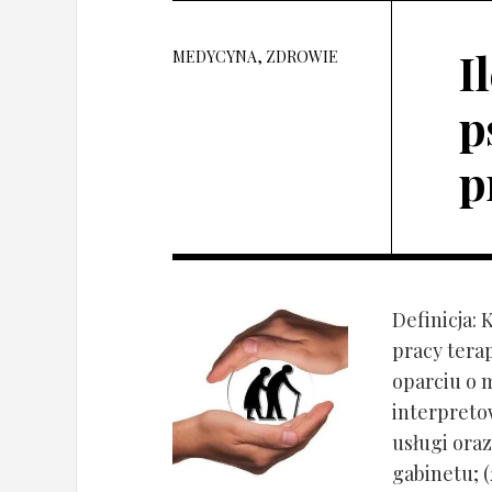
I
MEDYCYNA, ZDROWIE
p
p
Definicja: 
pracy tera
oparciu o 
interpret
usługi oraz
gabinetu; (2