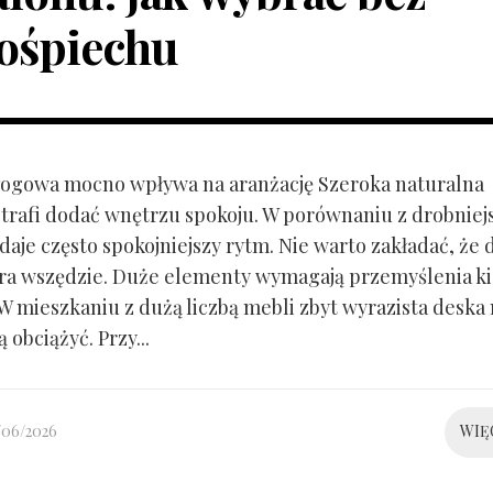
ośpiechu
ogowa mocno wpływa na aranżację Szeroka naturalna
trafi dodać wnętrzu spokoju. W porównaniu z drobnie
aje często spokojniejszy rytm. Nie warto zakładać, że 
ra wszędzie. Duże elementy wymagają przemyślenia k
 W mieszkaniu z dużą liczbą mebli zbyt wyrazista deska
 obciążyć. Przy...
/06/2026
WIĘ