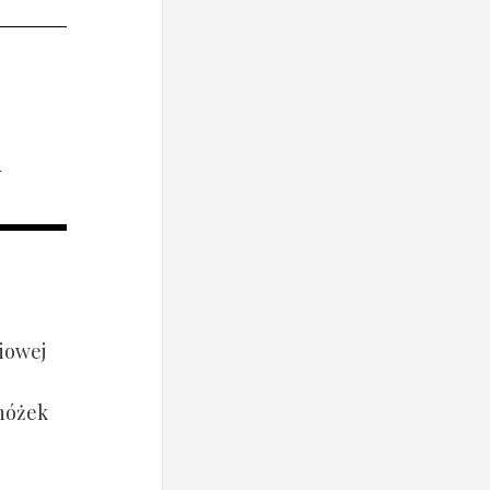
i
iowej
 nóżek