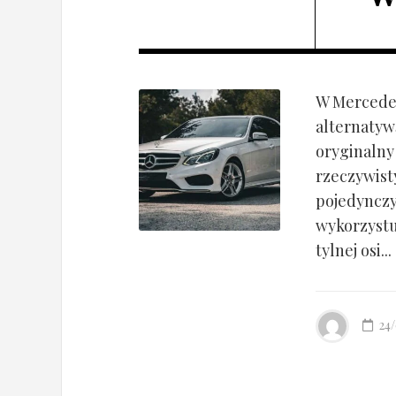
W Mercedes
alternatyw
oryginalny
rzeczywist
pojedynczy
wykorzyst
tylnej osi...
24