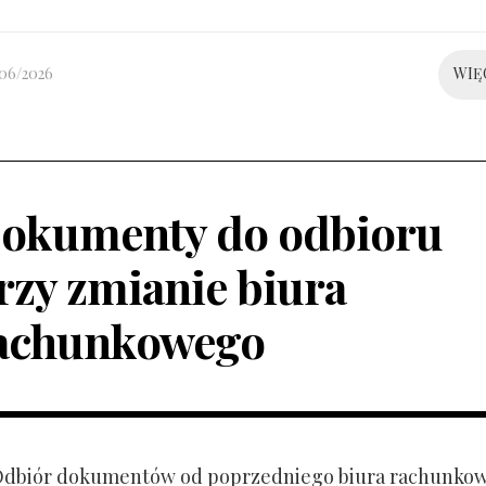
/06/2026
WIĘ
okumenty do odbioru
rzy zmianie biura
achunkowego
 Odbiór dokumentów od poprzedniego biura rachunko