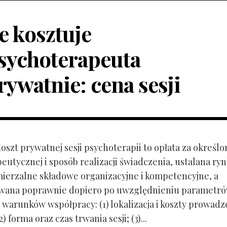
le kosztuje
sychoterapeuta
rywatnie: cena sesji
Koszt prywatnej sesji psychoterapii to opłata za określo
peutycznej i sposób realizacji świadczenia, ustalana r
mierzalne składowe organizacyjne i kompetencyjne, a
owana poprawnie dopiero po uwzględnieniu parametr
 warunków współpracy: (1) lokalizacja i koszty prowadz
) forma oraz czas trwania sesji; (3)...