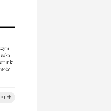
jszym
deska
ierunku
 może
CEJ