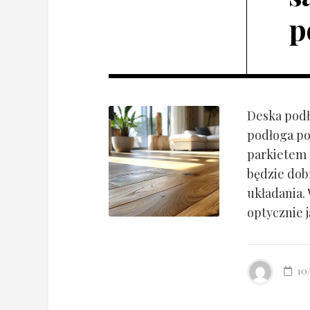
p
Deska podł
podłoga po
parkietem d
będzie dob
układania.
optycznie ją
10