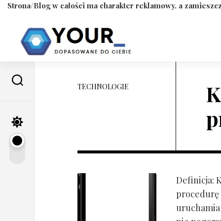
Strona/Blog w całości ma charakter reklamowy, a zamieszcz
Skip
to
content
K
TECHNOLOGIE
p
Definicja:
procedurę 
uruchamia s