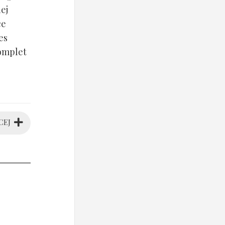
ej
ce
es
komplet
CEJ