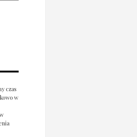
ny czas
ynkowo w
ów
enia