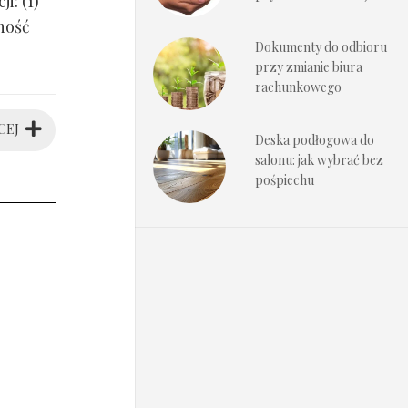
i: (1)
ność
Dokumenty do odbioru
przy zmianie biura
rachunkowego
CEJ
Deska podłogowa do
salonu: jak wybrać bez
pośpiechu