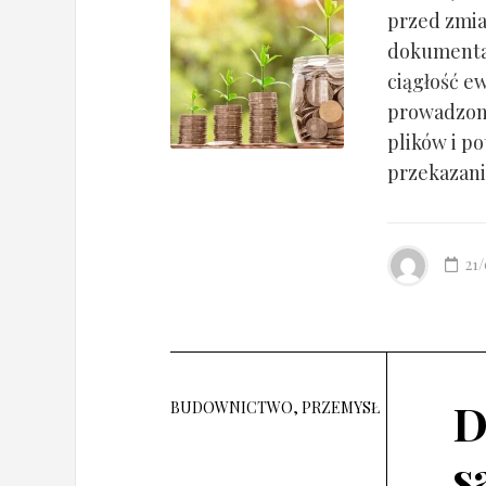
przed zmia
dokumentac
ciągłość ew
prowadzony
plików i po
przekazania
21
D
BUDOWNICTWO, PRZEMYSŁ
s