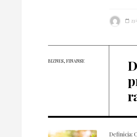
23
D
BIZNES, FINANSE
p
r
Definicja: