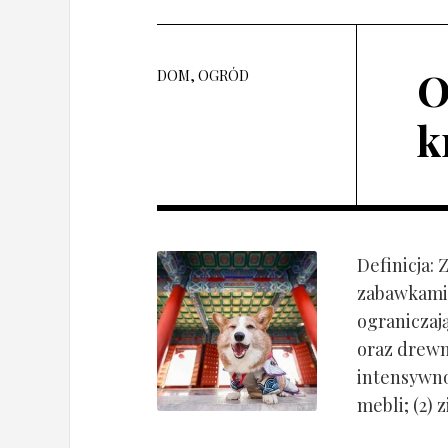
O
DOM, OGRÓD
k
Definicja:
zabawkami 
ograniczaj
oraz drewn
intensywnoś
mebli; (2) 