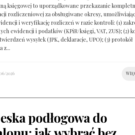
ną księgowej to uporządkowane przekazanie kompletn
ji rozliczeniowej za obsługiwane okresy, umożliwiają
idencji i weryfikację rozliczeń w razie kontroli: (1) zakr
ch ewidencji i podatków (KPiR/księgi, VAT, ZUS); (2) 
twierdzeń wysyłek (JPK, deklaracje, UPO); (3) protokół
 z...
/06/2026
WIĘ
eska podłogowa do
alonu: jak wybrać bez