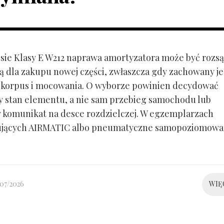
ie Klasy E W212 naprawa amortyzatora może być rozs
ą dla zakupu nowej części, zwłaszcza gdy zachowany je
 korpus i mocowania. O wyborze powinien decydować
y stan elementu, a nie sam przebieg samochodu lub
 komunikat na desce rozdzielczej. W egzemplarzach
ujących AIRMATIC albo pneumatyczne samopoziomowa
/07/2026
WIĘ