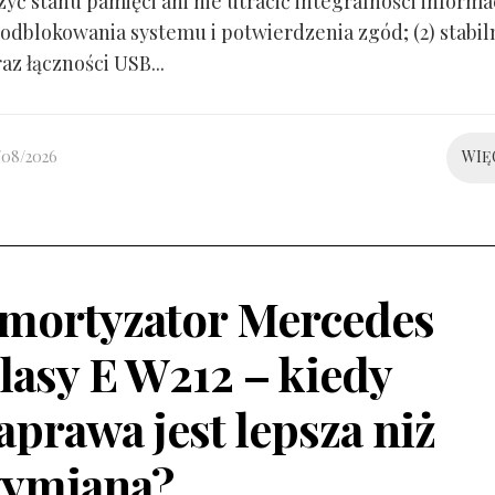
yć stanu pamięci ani nie utracić integralności informacj
odblokowania systemu i potwierdzenia zgód; (2) stabil
raz łączności USB...
/08/2026
WIĘ
mortyzator Mercedes
lasy E W212 – kiedy
aprawa jest lepsza niż
ymiana?