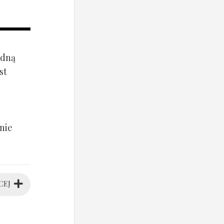
ądną
st
nie
CEJ