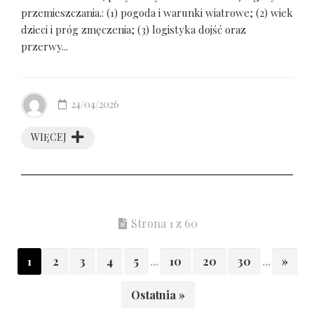
przemieszczania.: (1) pogoda i warunki wiatrowe; (2) wiek
dzieci i próg zmęczenia; (3) logistyka dojść oraz
przerwy...
24/04/2026
WIĘCEJ
Strona 1 z 60
1
2
3
4
5
...
10
20
30
...
»
Ostatnia »