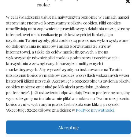
Dokumenty do odbioru przy zmianie biura
cookie
rachunkowego
W celu świadczenia usług na najwyższym poziomie w ramach naszej
strony internetowej korzystamy z plików cookies. Pliki cookies
umożliwiają nam zapewnienie prawidłowego działania naszej strony
internetowej oraz realizację podstawowych jej funkcji, a po
Deska podłogowa do salonu: jak wybrać bez
uzyskaniu Twojej zgody, pliki cookies są przez nas wykorzystywane
pośpiechu
do dokonywania pomiarów i analiz korzystania ze strony
internetowej, a także do celów marketingowych. Strona
wykorzystuje również pliki cookies podmiotów trzecich w celu
korzystania z zewnętrznych narzędzi analitycznych i
marketingowych. Aby wyrazić zgodę na instalowanie na Twoim
urządzeniu końcowym plików cookies wszystkich wskazanych wyżej
kategorii kliknij przycisk "Akceptuję". Poszczególne ustawienia plików
cookies możesz zmieniać po kliknięciu przycisku „Zobacz
preferencje”. Jeśli ustawienia odpowiadają Twoim preferencjom, aby
wyrazić zgodę na instalowanie plików cookies na Twoim urządzeniu
końcowym w wybranym przez Ciebie zakresie kliknij przycisk
"Akceptuję". Szczegółowe znajdziesz w
Polityce prywatności
.
Akceptuję
Wszelkie prawa zastrzezone