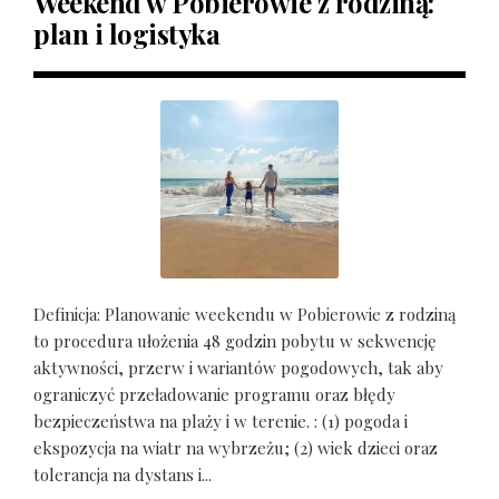
Weekend w Pobierowie z rodziną:
plan i logistyka
Definicja: Planowanie weekendu w Pobierowie z rodziną
to procedura ułożenia 48 godzin pobytu w sekwencję
aktywności, przerw i wariantów pogodowych, tak aby
ograniczyć przeładowanie programu oraz błędy
bezpieczeństwa na plaży i w terenie. : (1) pogoda i
ekspozycja na wiatr na wybrzeżu; (2) wiek dzieci oraz
tolerancja na dystans i...