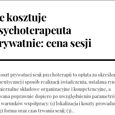
le kosztuje
sychoterapeuta
rywatnie: cena sesji
Koszt prywatnej sesji psychoterapii to opłata za określo
peutycznej i sposób realizacji świadczenia, ustalana r
mierzalne składowe organizacyjne i kompetencyjne, a
owana poprawnie dopiero po uwzględnieniu parametr
 warunków współpracy: (1) lokalizacja i koszty prowadz
) forma oraz czas trwania sesji; (3)...