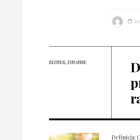
23
D
BIZNES, FINANSE
p
r
Definicja: