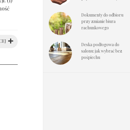
i: (1)
ność
Dokumenty do odbioru
przy zmianie biura
rachunkowego
CEJ
Deska podłogowa do
salonu: jak wybrać bez
pośpiechu