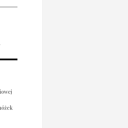
i
iowej
 nóżek