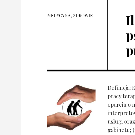
I
MEDYCYNA, ZDROWIE
p
p
Definicja: 
pracy tera
oparciu o 
interpret
usługi oraz
gabinetu; (2