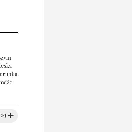
jszym
deska
ierunku
 może
CEJ