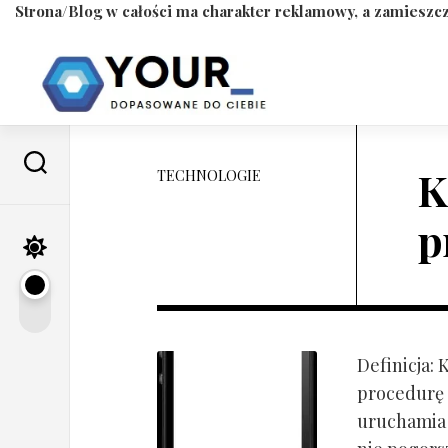
Strona/Blog w całości ma charakter reklamowy, a zamieszcz
Skip
to
content
K
TECHNOLOGIE
p
Definicja:
procedurę 
uruchamia s