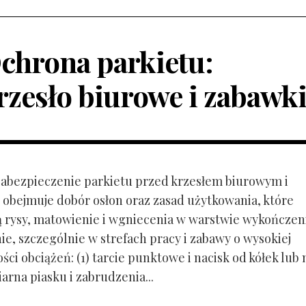
chrona parkietu:
rzesło biurowe i zabawk
 Zabezpieczenie parkietu przed krzesłem biurowym i
obejmuje dobór osłon oraz zasad użytkowania, które
ą rysy, matowienie i wgniecenia w warstwie wykończen
ie, szczególnie w strefach pracy i zabawy o wysokiej
ci obciążeń: (1) tarcie punktowe i nacisk od kółek lub
ziarna piasku i zabrudzenia...