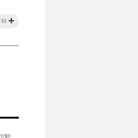
CEJ
wego