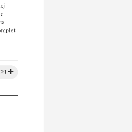
ej
ce
es
komplet
CEJ