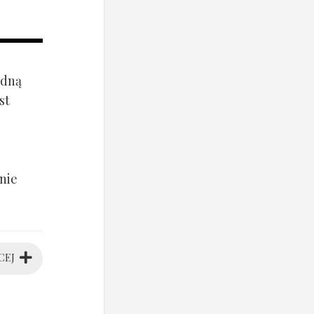
ądną
st
nie
CEJ