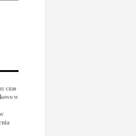
ny czas
ynkowo w
ów
enia