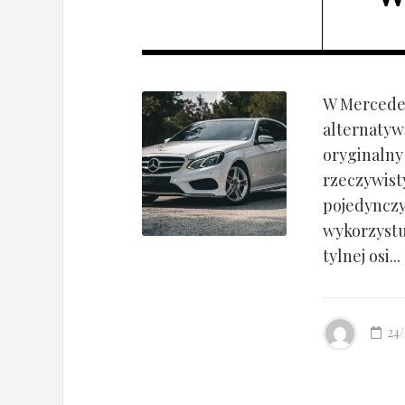
W Mercedes
alternatyw
oryginalny
rzeczywist
pojedynczy
wykorzyst
tylnej osi...
24