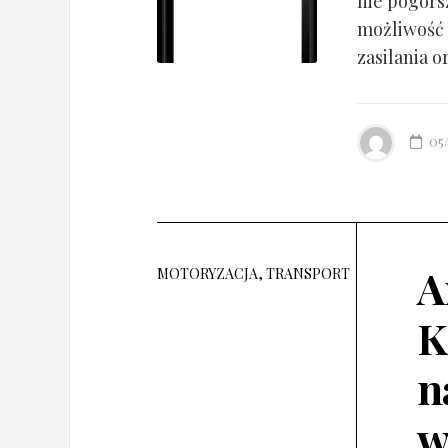
nie pogorsz
możliwość 
zasilania o
05
A
MOTORYZACJA, TRANSPORT
K
n
w