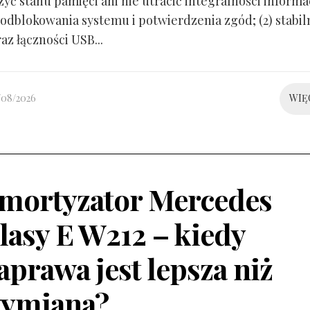
yć stanu pamięci ani nie utracić integralności informacj
odblokowania systemu i potwierdzenia zgód; (2) stabil
raz łączności USB...
/08/2026
WIĘ
mortyzator Mercedes
lasy E W212 – kiedy
aprawa jest lepsza niż
ymiana?