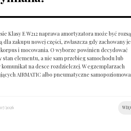
ie Klasy E W212 naprawa amortyzatora może być rozs
ą dla zakupu nowej części, zwłaszcza gdy zachowany je
 korpus i mocowania. O wyborze powinien decydować
y stan elementu, a nie sam przebieg samochodu lub
 komunikat na desce rozdzielczej. W egzemplarzach
ujących AIRMATIC albo pneumatyczne samopoziomowa
/07/2026
WIĘ