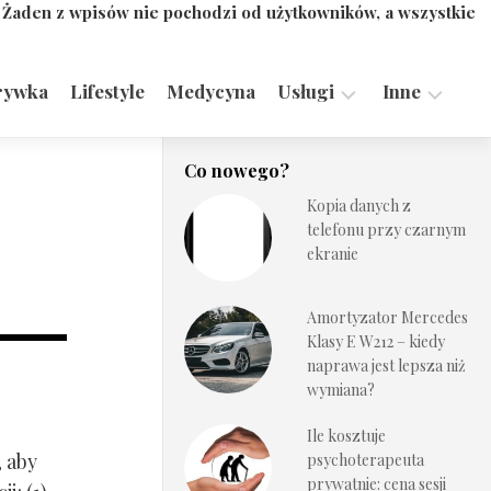
. Żaden z wpisów nie pochodzi od użytkowników, a wszystkie
rywka
Lifestyle
Medycyna
Usługi
Inne
Motoryzacja,
Turystyka,
Co nowego?
Transport
Sport
Kopia danych z
Technologie
telefonu przy czarnym
ekranie
Amortyzator Mercedes
Klasy E W212 – kiedy
naprawa jest lepsza niż
wymiana?
Ile kosztuje
, aby
psychoterapeuta
prywatnie: cena sesji