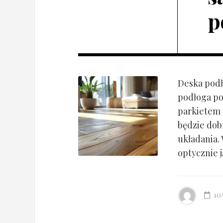
p
Deska podł
podłoga po
parkietem d
będzie dob
układania.
optycznie ją
10