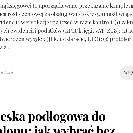
ną księgowej to uporządkowane przekazanie kompletn
ji rozliczeniowej za obsługiwane okresy, umożliwiają
idencji i weryfikację rozliczeń w razie kontroli: (1) zakr
ch ewidencji i podatków (KPiR/księgi, VAT, ZUS); (2) 
twierdzeń wysyłek (JPK, deklaracje, UPO); (3) protokół
 z...
/06/2026
WIĘ
eska podłogowa do
alonu: jak wybrać bez