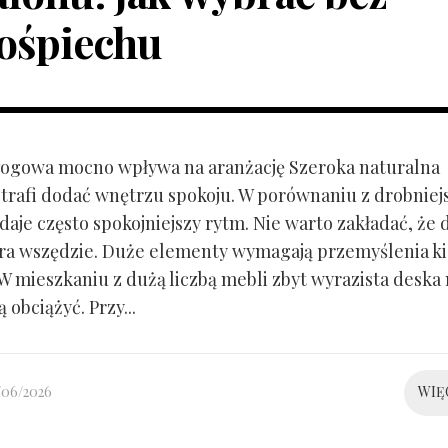
ośpiechu
ogowa mocno wpływa na aranżację Szeroka naturalna
trafi dodać wnętrzu spokoju. W porównaniu z drobnie
aje często spokojniejszy rytm. Nie warto zakładać, że 
ra wszędzie. Duże elementy wymagają przemyślenia k
 W mieszkaniu z dużą liczbą mebli zbyt wyrazista deska
 obciążyć. Przy...
/06/2026
WIĘ