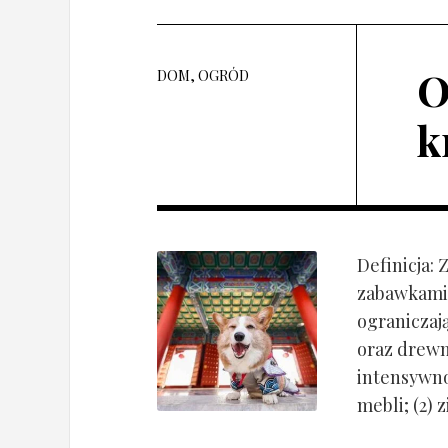
O
DOM, OGRÓD
k
Definicja:
zabawkami 
ograniczaj
oraz drewn
intensywnoś
mebli; (2) 