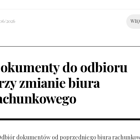
/06/2026
WIĘ
okumenty do odbioru
rzy zmianie biura
achunkowego
 Odbiór dokumentów od poprzedniego biura rachunko