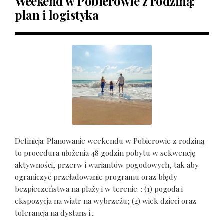
Weekend w Pobierowie z rodziną:
plan i logistyka
Definicja: Planowanie weekendu w Pobierowie z rodziną
to procedura ułożenia 48 godzin pobytu w sekwencję
aktywności, przerw i wariantów pogodowych, tak aby
ograniczyć przeładowanie programu oraz błędy
bezpieczeństwa na plaży i w terenie. : (1) pogoda i
ekspozycja na wiatr na wybrzeżu; (2) wiek dzieci oraz
tolerancja na dystans i...