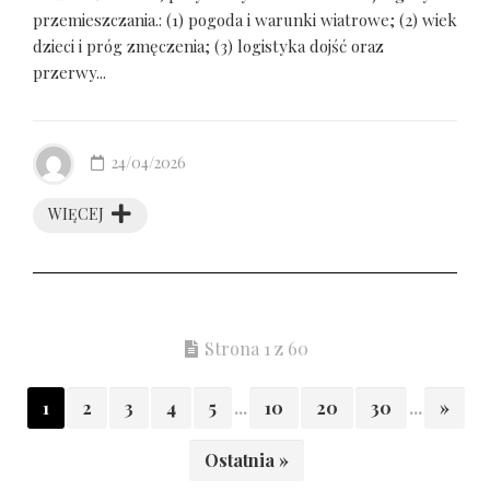
przemieszczania.: (1) pogoda i warunki wiatrowe; (2) wiek
dzieci i próg zmęczenia; (3) logistyka dojść oraz
przerwy...
24/04/2026
WIĘCEJ
Strona 1 z 60
1
2
3
4
5
...
10
20
30
...
»
Ostatnia »