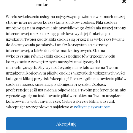
Dokumenty do odbioru przy zmianie biura
cookie
rachunkowego
W celu świadczenia usług na najwyższym poziomie w ramach naszej
strony internetowej korzystamy z plików cookies. Pliki cookies
umożliwiają nam zapewnienie prawidłowego działania naszej strony
internetowej oraz realizację podstawowych jej funkcji, a po
Deska podłogowa do salonu: jak wybrać bez
uzyskaniu Twojej zgody, pliki cookies są przez nas wykorzystywane
pośpiechu
do dokonywania pomiarów i analiz korzystania ze strony
internetowej, a także do celów marketingowych. Strona
wykorzystuje również pliki cookies podmiotów trzecich w celu
korzystania z zewnętrznych narzędzi analitycznych i
marketingowych. Aby wyrazić zgodę na instalowanie na Twoim
urządzeniu końcowym plików cookies wszystkich wskazanych wyżej
kategorii kliknij przycisk "Akceptuję". Poszczególne ustawienia plików
cookies możesz zmieniać po kliknięciu przycisku „Zobacz
preferencje”. Jeśli ustawienia odpowiadają Twoim preferencjom, aby
wyrazić zgodę na instalowanie plików cookies na Twoim urządzeniu
końcowym w wybranym przez Ciebie zakresie kliknij przycisk
"Akceptuję". Szczegółowe znajdziesz w
Polityce prywatności
.
Akceptuję
Wszelkie prawa zastrzezone