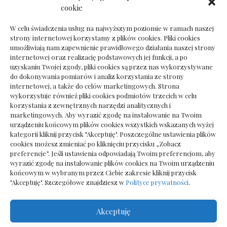
Dokumenty do odbioru przy zmianie biura
cookie
rachunkowego
W celu świadczenia usług na najwyższym poziomie w ramach naszej
strony internetowej korzystamy z plików cookies. Pliki cookies
umożliwiają nam zapewnienie prawidłowego działania naszej strony
internetowej oraz realizację podstawowych jej funkcji, a po
Deska podłogowa do salonu: jak wybrać bez
uzyskaniu Twojej zgody, pliki cookies są przez nas wykorzystywane
pośpiechu
do dokonywania pomiarów i analiz korzystania ze strony
internetowej, a także do celów marketingowych. Strona
wykorzystuje również pliki cookies podmiotów trzecich w celu
korzystania z zewnętrznych narzędzi analitycznych i
marketingowych. Aby wyrazić zgodę na instalowanie na Twoim
urządzeniu końcowym plików cookies wszystkich wskazanych wyżej
kategorii kliknij przycisk "Akceptuję". Poszczególne ustawienia plików
cookies możesz zmieniać po kliknięciu przycisku „Zobacz
preferencje”. Jeśli ustawienia odpowiadają Twoim preferencjom, aby
wyrazić zgodę na instalowanie plików cookies na Twoim urządzeniu
końcowym w wybranym przez Ciebie zakresie kliknij przycisk
"Akceptuję". Szczegółowe znajdziesz w
Polityce prywatności
.
Akceptuję
Wszelkie prawa zastrzezone