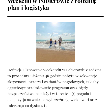
Weekend w Pobierowie z rodziną:
plan i logistyka
Definicja: Planowanie weekendu w Pobierowie z rodziną
to procedura ułożenia 48 godzin pobytu w sekwencję
aktywności, przerw i wariantów pogodowych, tak aby
ograniczyć przeładowanie programu oraz błędy
bezpieczeństwa na plaży i w terenie. : (1) pogoda i
ekspozycja na wiatr na wybrzeżu; (2) wiek dzieci oraz
tolerancja na dystans i...