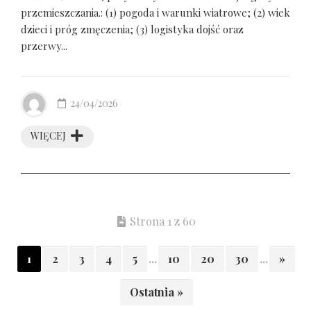
przemieszczania.: (1) pogoda i warunki wiatrowe; (2) wiek
dzieci i próg zmęczenia; (3) logistyka dojść oraz
przerwy...
24/04/2026
WIĘCEJ
Strona 1 z 60
1
2
3
4
5
...
10
20
30
...
»
Ostatnia »