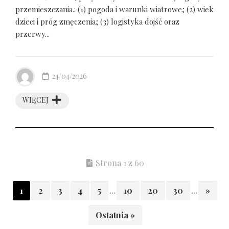
przemieszczania.: (1) pogoda i warunki wiatrowe; (2) wiek
dzieci i próg zmęczenia; (3) logistyka dojść oraz
przerwy...
24/04/2026
WIĘCEJ
Strona 1 z 60
1
2
3
4
5
...
10
20
30
...
»
Ostatnia »