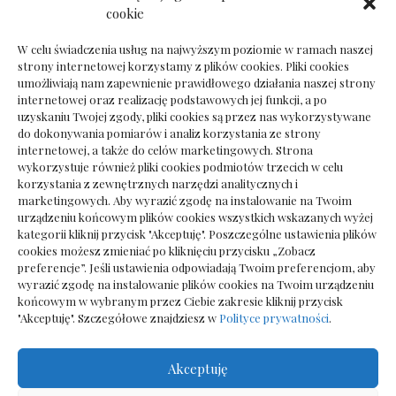
Dokumenty do odbioru przy zmianie biura
cookie
rachunkowego
W celu świadczenia usług na najwyższym poziomie w ramach naszej
strony internetowej korzystamy z plików cookies. Pliki cookies
umożliwiają nam zapewnienie prawidłowego działania naszej strony
internetowej oraz realizację podstawowych jej funkcji, a po
Deska podłogowa do salonu: jak wybrać bez
uzyskaniu Twojej zgody, pliki cookies są przez nas wykorzystywane
pośpiechu
do dokonywania pomiarów i analiz korzystania ze strony
internetowej, a także do celów marketingowych. Strona
wykorzystuje również pliki cookies podmiotów trzecich w celu
korzystania z zewnętrznych narzędzi analitycznych i
marketingowych. Aby wyrazić zgodę na instalowanie na Twoim
urządzeniu końcowym plików cookies wszystkich wskazanych wyżej
kategorii kliknij przycisk "Akceptuję". Poszczególne ustawienia plików
cookies możesz zmieniać po kliknięciu przycisku „Zobacz
preferencje”. Jeśli ustawienia odpowiadają Twoim preferencjom, aby
wyrazić zgodę na instalowanie plików cookies na Twoim urządzeniu
końcowym w wybranym przez Ciebie zakresie kliknij przycisk
"Akceptuję". Szczegółowe znajdziesz w
Polityce prywatności
.
Akceptuję
Wszelkie prawa zastrzezone