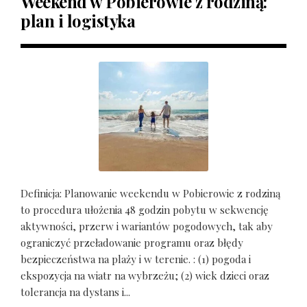
Weekend w Pobierowie z rodziną:
plan i logistyka
Definicja: Planowanie weekendu w Pobierowie z rodziną
to procedura ułożenia 48 godzin pobytu w sekwencję
aktywności, przerw i wariantów pogodowych, tak aby
ograniczyć przeładowanie programu oraz błędy
bezpieczeństwa na plaży i w terenie. : (1) pogoda i
ekspozycja na wiatr na wybrzeżu; (2) wiek dzieci oraz
tolerancja na dystans i...