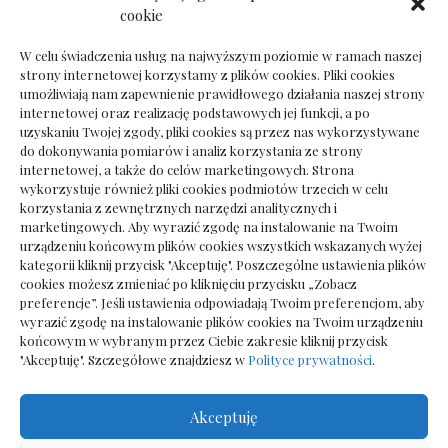
Dokumenty do odbioru przy zmianie biura
cookie
rachunkowego
W celu świadczenia usług na najwyższym poziomie w ramach naszej
strony internetowej korzystamy z plików cookies. Pliki cookies
umożliwiają nam zapewnienie prawidłowego działania naszej strony
internetowej oraz realizację podstawowych jej funkcji, a po
Deska podłogowa do salonu: jak wybrać bez
uzyskaniu Twojej zgody, pliki cookies są przez nas wykorzystywane
pośpiechu
do dokonywania pomiarów i analiz korzystania ze strony
internetowej, a także do celów marketingowych. Strona
wykorzystuje również pliki cookies podmiotów trzecich w celu
korzystania z zewnętrznych narzędzi analitycznych i
marketingowych. Aby wyrazić zgodę na instalowanie na Twoim
urządzeniu końcowym plików cookies wszystkich wskazanych wyżej
kategorii kliknij przycisk "Akceptuję". Poszczególne ustawienia plików
cookies możesz zmieniać po kliknięciu przycisku „Zobacz
preferencje”. Jeśli ustawienia odpowiadają Twoim preferencjom, aby
wyrazić zgodę na instalowanie plików cookies na Twoim urządzeniu
końcowym w wybranym przez Ciebie zakresie kliknij przycisk
"Akceptuję". Szczegółowe znajdziesz w
Polityce prywatności
.
Akceptuję
Wszelkie prawa zastrzezone