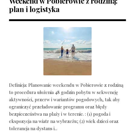
Weekend w Pobierowie z rodziną:
plan i logistyka
Definicja: Planowanie weekendu w Pobierowie z rodziną
to procedura ułożenia 48 godzin pobytu w sekwencję
aktywności, przerw i wariantów pogodowych, tak aby
ograniczyć przeładowanie programu oraz błędy
bezpieczeństwa na plaży i w terenie. : (1) pogoda i
ekspozycja na wiatr na wybrzeżu; (2) wiek dzieci oraz
tolerancja na dystans i...