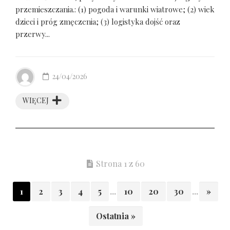
przemieszczania.: (1) pogoda i warunki wiatrowe; (2) wiek
dzieci i próg zmęczenia; (3) logistyka dojść oraz
przerwy...
24/04/2026
WIĘCEJ
Strona 1 z 60
1
2
3
4
5
...
10
20
30
...
»
Ostatnia »