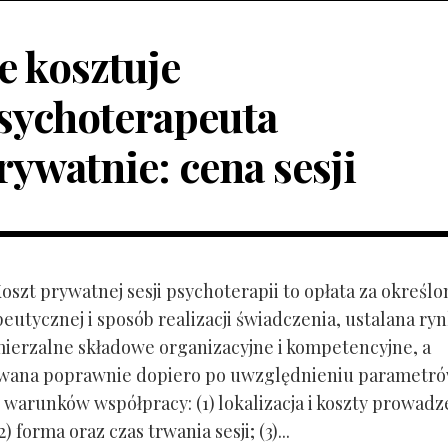
le kosztuje
sychoterapeuta
rywatnie: cena sesji
Koszt prywatnej sesji psychoterapii to opłata za określo
peutycznej i sposób realizacji świadczenia, ustalana r
mierzalne składowe organizacyjne i kompetencyjne, a
owana poprawnie dopiero po uwzględnieniu parametr
 warunków współpracy: (1) lokalizacja i koszty prowadz
) forma oraz czas trwania sesji; (3)...