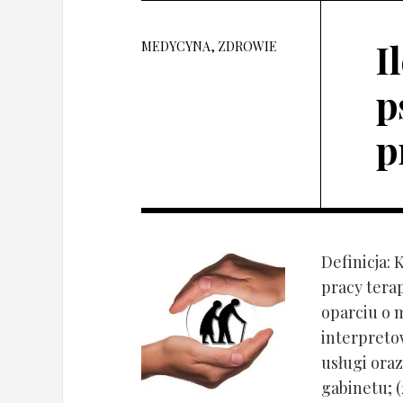
I
MEDYCYNA, ZDROWIE
p
p
Definicja: 
pracy tera
oparciu o 
interpret
usługi oraz
gabinetu; (2