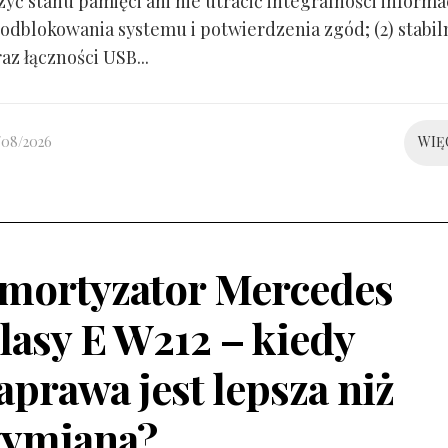
yć stanu pamięci ani nie utracić integralności informacj
odblokowania systemu i potwierdzenia zgód; (2) stabil
raz łączności USB...
/08/2026
WIĘ
mortyzator Mercedes
lasy E W212 – kiedy
aprawa jest lepsza niż
ymiana?