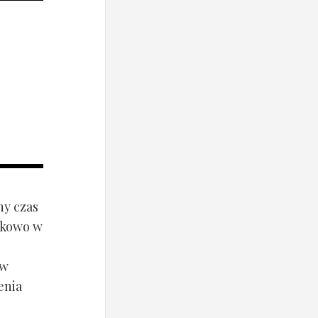
ny czas
ynkowo w
ów
enia