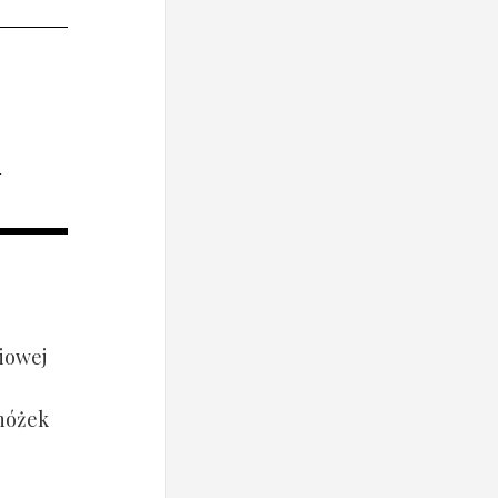
i
iowej
 nóżek