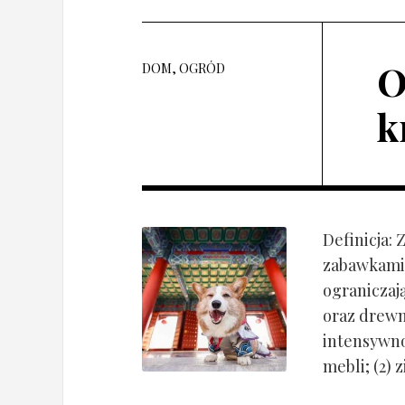
O
DOM, OGRÓD
k
Definicja:
zabawkami 
ograniczaj
oraz drewn
intensywnoś
mebli; (2) 