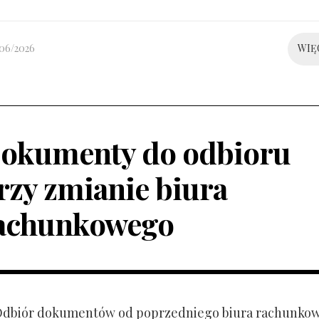
/06/2026
WIĘ
okumenty do odbioru
rzy zmianie biura
achunkowego
 Odbiór dokumentów od poprzedniego biura rachunko