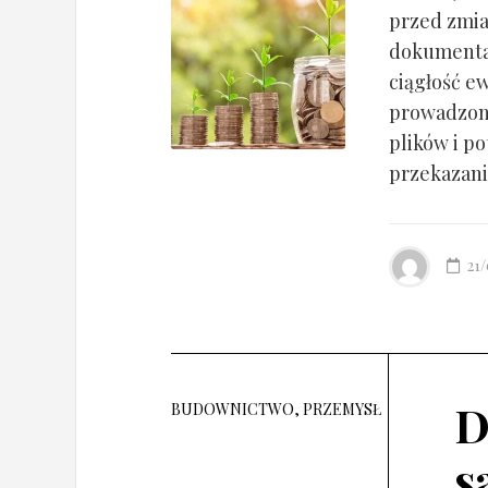
przed zmia
dokumentac
ciągłość ew
prowadzony
plików i po
przekazania
21
D
BUDOWNICTWO, PRZEMYSŁ
s