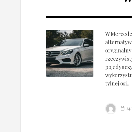
W Mercedes
alternatyw
oryginalny
rzeczywist
pojedynczy
wykorzyst
tylnej osi...
24