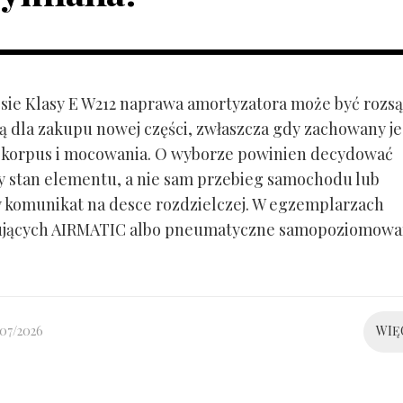
ie Klasy E W212 naprawa amortyzatora może być rozs
ą dla zakupu nowej części, zwłaszcza gdy zachowany je
 korpus i mocowania. O wyborze powinien decydować
y stan elementu, a nie sam przebieg samochodu lub
 komunikat na desce rozdzielczej. W egzemplarzach
ujących AIRMATIC albo pneumatyczne samopoziomowa
/07/2026
WIĘ