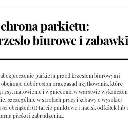
chrona parkietu:
rzesło biurowe i zabawk
 Zabezpieczenie parkietu przed krzesłem biurowym i
obejmuje dobór osłon oraz zasad użytkowania, które
ą rysy, matowienie i wgniecenia w warstwie wykończen
ie, szczególnie w strefach pracy i zabawy o wysokiej
ci obciążeń: (1) tarcie punktowe i nacisk od kółek lub
ziarna piasku i zabrudzenia...