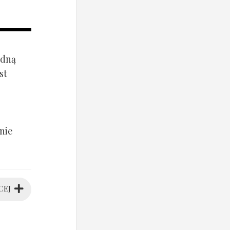
ądną
st
nie
CEJ