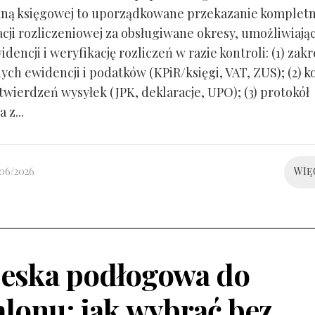
ną księgowej to uporządkowane przekazanie kompletn
ji rozliczeniowej za obsługiwane okresy, umożliwiają
idencji i weryfikację rozliczeń w razie kontroli: (1) zakr
ch ewidencji i podatków (KPiR/księgi, VAT, ZUS); (2) 
twierdzeń wysyłek (JPK, deklaracje, UPO); (3) protokół
 z...
/06/2026
WIĘ
eska podłogowa do
alonu: jak wybrać bez