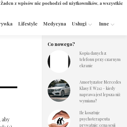
. Żaden z wpisów nie pochodzi od użytkowników, a wszystkie
rywka
Lifestyle
Medycyna
Usługi
Inne
Motoryzacja,
Turystyka,
Co nowego?
Transport
Sport
Kopia danych z
Technologie
telefonu przy czarnym
ekranie
Amortyzator Mercedes
Klasy E W212 – kiedy
naprawa jest lepsza niż
wymiana?
Ile kosztuje
, aby
psychoterapeuta
prywatnie: cena sesji