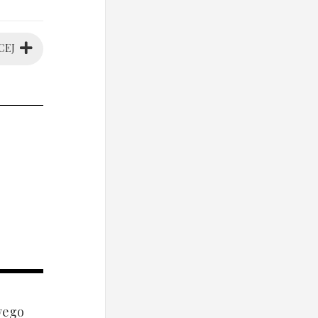
CEJ
wego