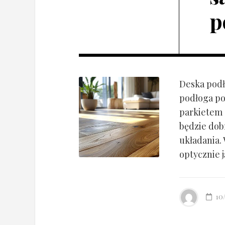
p
Deska podł
podłoga po
parkietem d
będzie dob
układania.
optycznie ją
10