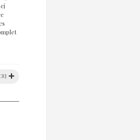
ej
ce
es
komplet
CEJ