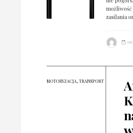
nie pogorsz
możliwość 
zasilania o
05
A
MOTORYZACJA, TRANSPORT
K
n
w