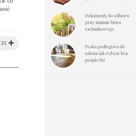
i: (1)
ność
Dokumenty do odbioru
przy zmianie biura
rachunkowego
CEJ
Deska podłogowa do
salonu: jak wybrać bez
pośpiechu