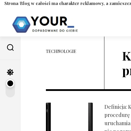
Strona/Blog w całości ma charakter reklamowy, a zamieszcz
Skip
to
content
K
TECHNOLOGIE
p
Definicja:
procedurę 
uruchamia s