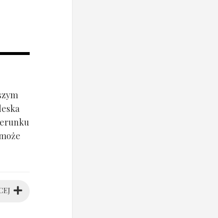
jszym
deska
ierunku
 może
CEJ