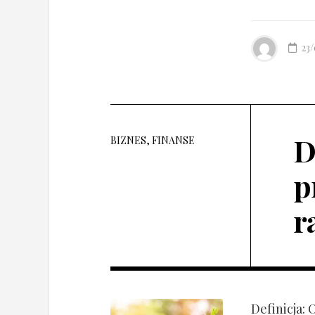
23
D
BIZNES, FINANSE
p
r
Definicja: