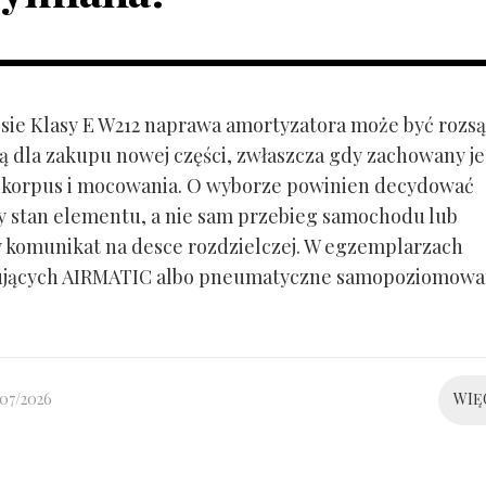
ie Klasy E W212 naprawa amortyzatora może być rozs
ą dla zakupu nowej części, zwłaszcza gdy zachowany je
 korpus i mocowania. O wyborze powinien decydować
y stan elementu, a nie sam przebieg samochodu lub
 komunikat na desce rozdzielczej. W egzemplarzach
ujących AIRMATIC albo pneumatyczne samopoziomowa
/07/2026
WIĘ