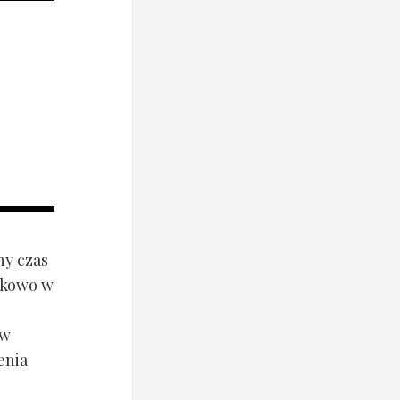
ny czas
ynkowo w
ów
enia