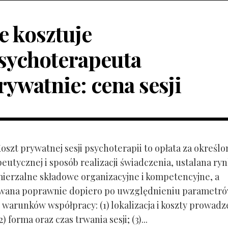
le kosztuje
sychoterapeuta
rywatnie: cena sesji
Koszt prywatnej sesji psychoterapii to opłata za określo
peutycznej i sposób realizacji świadczenia, ustalana r
mierzalne składowe organizacyjne i kompetencyjne, a
owana poprawnie dopiero po uwzględnieniu parametr
 warunków współpracy: (1) lokalizacja i koszty prowadz
) forma oraz czas trwania sesji; (3)...