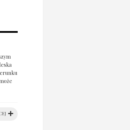
jszym
deska
ierunku
 może
CEJ