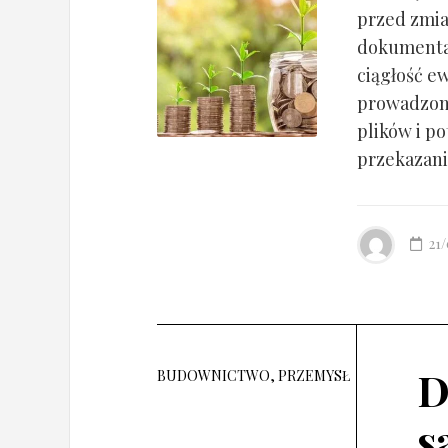
przed zmia
dokumentac
ciągłość ew
prowadzony
plików i po
przekazania
21
D
BUDOWNICTWO, PRZEMYSŁ
s