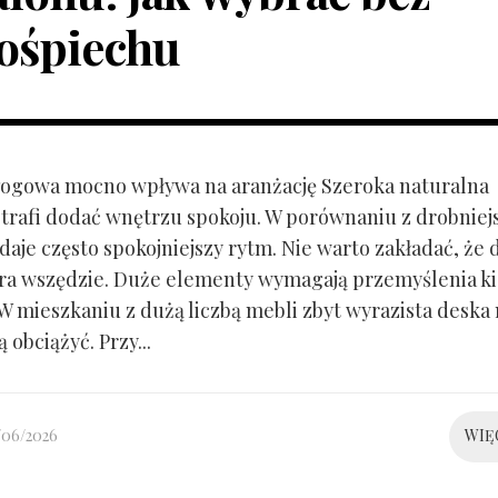
ośpiechu
ogowa mocno wpływa na aranżację Szeroka naturalna
trafi dodać wnętrzu spokoju. W porównaniu z drobnie
aje często spokojniejszy rytm. Nie warto zakładać, że 
ra wszędzie. Duże elementy wymagają przemyślenia k
 W mieszkaniu z dużą liczbą mebli zbyt wyrazista deska
 obciążyć. Przy...
/06/2026
WIĘ