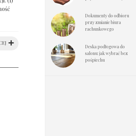
i: (1)
ność
Dokumenty do odbioru
przy zmianie biura
rachunkowego
CEJ
Deska podłogowa do
salonu: jak wybrać bez
pośpiechu