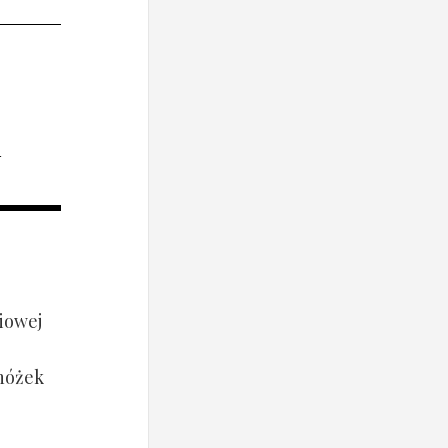
i
iowej
 nóżek