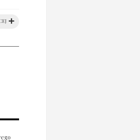
CEJ
wego