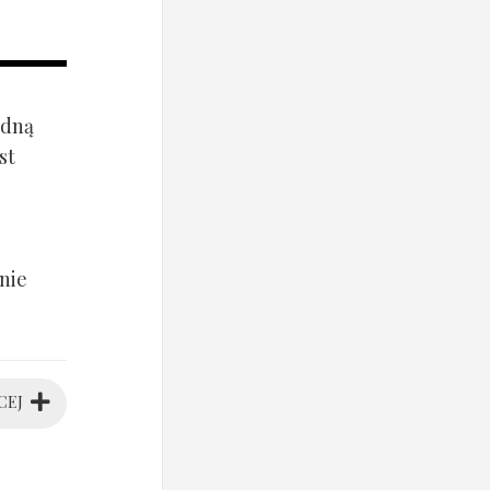
ądną
st
nie
CEJ