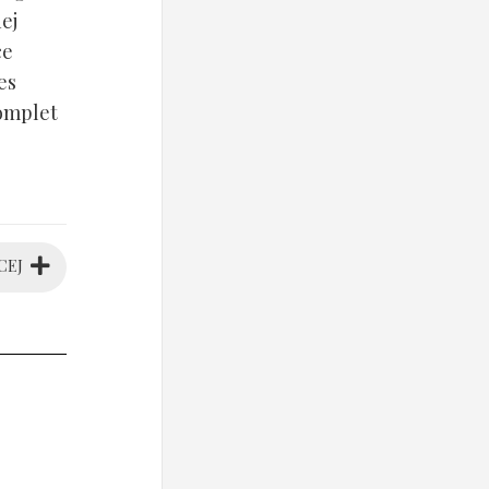
ej
ce
es
komplet
CEJ