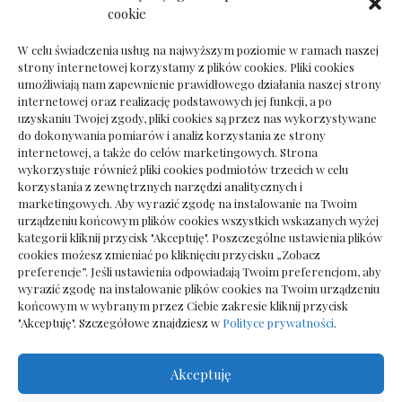
Dokumenty do odbioru przy zmianie biura
cookie
rachunkowego
W celu świadczenia usług na najwyższym poziomie w ramach naszej
strony internetowej korzystamy z plików cookies. Pliki cookies
umożliwiają nam zapewnienie prawidłowego działania naszej strony
internetowej oraz realizację podstawowych jej funkcji, a po
Deska podłogowa do salonu: jak wybrać bez
uzyskaniu Twojej zgody, pliki cookies są przez nas wykorzystywane
pośpiechu
do dokonywania pomiarów i analiz korzystania ze strony
internetowej, a także do celów marketingowych. Strona
wykorzystuje również pliki cookies podmiotów trzecich w celu
korzystania z zewnętrznych narzędzi analitycznych i
marketingowych. Aby wyrazić zgodę na instalowanie na Twoim
urządzeniu końcowym plików cookies wszystkich wskazanych wyżej
kategorii kliknij przycisk "Akceptuję". Poszczególne ustawienia plików
cookies możesz zmieniać po kliknięciu przycisku „Zobacz
preferencje”. Jeśli ustawienia odpowiadają Twoim preferencjom, aby
wyrazić zgodę na instalowanie plików cookies na Twoim urządzeniu
końcowym w wybranym przez Ciebie zakresie kliknij przycisk
"Akceptuję". Szczegółowe znajdziesz w
Polityce prywatności
.
Akceptuję
Wszelkie prawa zastrzezone