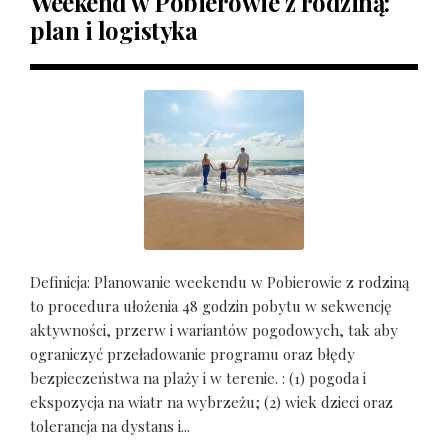
Weekend w Pobierowie z rodziną:
plan i logistyka
Definicja: Planowanie weekendu w Pobierowie z rodziną
to procedura ułożenia 48 godzin pobytu w sekwencję
aktywności, przerw i wariantów pogodowych, tak aby
ograniczyć przeładowanie programu oraz błędy
bezpieczeństwa na plaży i w terenie. : (1) pogoda i
ekspozycja na wiatr na wybrzeżu; (2) wiek dzieci oraz
tolerancja na dystans i...