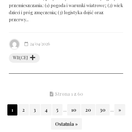
przemieszczania.: (1) pogoda i warunki wiatrowe; (2) wiek
dzieci i próg zmęczenia; (3) logistyka dojść oraz
przerwy...
24/04/2026
WIĘCEJ
Strona 1 z 60
1
2
3
4
5
...
10
20
30
...
»
Ostatnia »