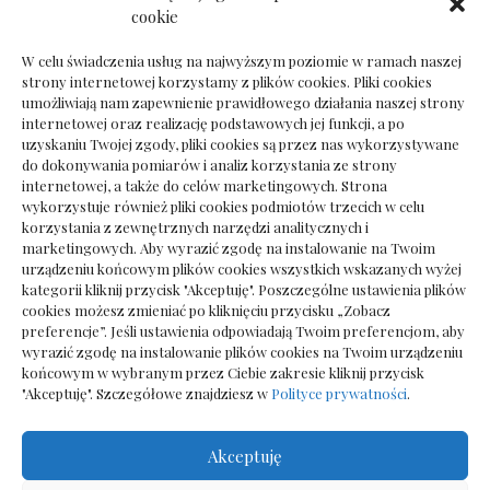
Dokumenty do odbioru przy zmianie biura
cookie
rachunkowego
W celu świadczenia usług na najwyższym poziomie w ramach naszej
strony internetowej korzystamy z plików cookies. Pliki cookies
umożliwiają nam zapewnienie prawidłowego działania naszej strony
internetowej oraz realizację podstawowych jej funkcji, a po
Deska podłogowa do salonu: jak wybrać bez
uzyskaniu Twojej zgody, pliki cookies są przez nas wykorzystywane
pośpiechu
do dokonywania pomiarów i analiz korzystania ze strony
internetowej, a także do celów marketingowych. Strona
wykorzystuje również pliki cookies podmiotów trzecich w celu
korzystania z zewnętrznych narzędzi analitycznych i
marketingowych. Aby wyrazić zgodę na instalowanie na Twoim
urządzeniu końcowym plików cookies wszystkich wskazanych wyżej
kategorii kliknij przycisk "Akceptuję". Poszczególne ustawienia plików
cookies możesz zmieniać po kliknięciu przycisku „Zobacz
preferencje”. Jeśli ustawienia odpowiadają Twoim preferencjom, aby
wyrazić zgodę na instalowanie plików cookies na Twoim urządzeniu
końcowym w wybranym przez Ciebie zakresie kliknij przycisk
"Akceptuję". Szczegółowe znajdziesz w
Polityce prywatności
.
Akceptuję
Wszelkie prawa zastrzezone