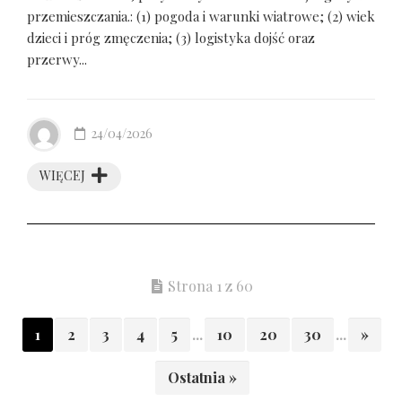
przemieszczania.: (1) pogoda i warunki wiatrowe; (2) wiek
dzieci i próg zmęczenia; (3) logistyka dojść oraz
przerwy...
24/04/2026
WIĘCEJ
Strona 1 z 60
1
2
3
4
5
...
10
20
30
...
»
Ostatnia »