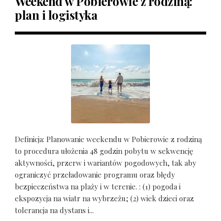
Weekend w Pobierowie z rodziną:
plan i logistyka
Definicja: Planowanie weekendu w Pobierowie z rodziną
to procedura ułożenia 48 godzin pobytu w sekwencję
aktywności, przerw i wariantów pogodowych, tak aby
ograniczyć przeładowanie programu oraz błędy
bezpieczeństwa na plaży i w terenie. : (1) pogoda i
ekspozycja na wiatr na wybrzeżu; (2) wiek dzieci oraz
tolerancja na dystans i...