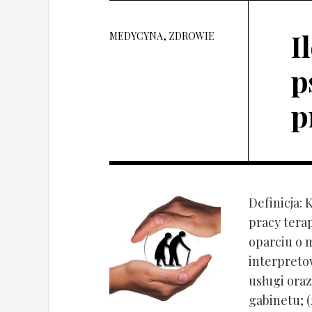
I
MEDYCYNA, ZDROWIE
p
p
Definicja: 
pracy tera
oparciu o 
interpret
usługi oraz
gabinetu; (2