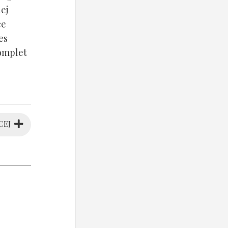
ej
ce
es
komplet
CEJ