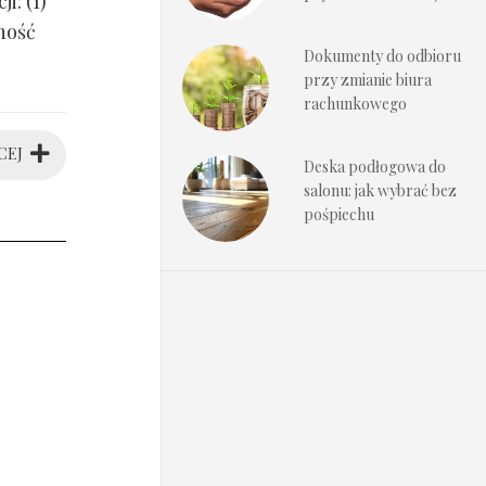
i: (1)
ność
Dokumenty do odbioru
przy zmianie biura
rachunkowego
CEJ
Deska podłogowa do
salonu: jak wybrać bez
pośpiechu