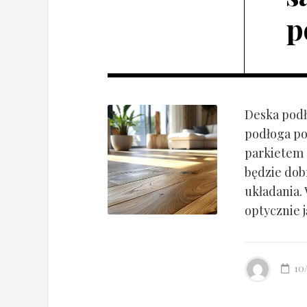
p
Deska podł
podłoga po
parkietem d
będzie dob
układania.
optycznie ją
10