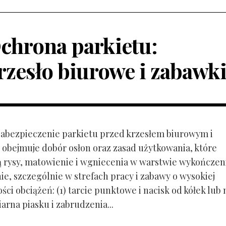
chrona parkietu:
rzesło biurowe i zabawk
 Zabezpieczenie parkietu przed krzesłem biurowym i
obejmuje dobór osłon oraz zasad użytkowania, które
ą rysy, matowienie i wgniecenia w warstwie wykończen
ie, szczególnie w strefach pracy i zabawy o wysokiej
ci obciążeń: (1) tarcie punktowe i nacisk od kółek lub
ziarna piasku i zabrudzenia...