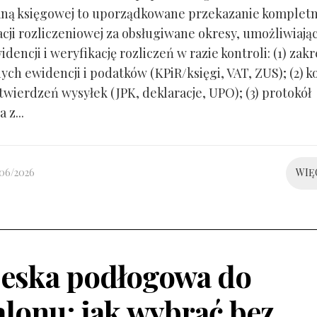
ną księgowej to uporządkowane przekazanie kompletn
ji rozliczeniowej za obsługiwane okresy, umożliwiają
idencji i weryfikację rozliczeń w razie kontroli: (1) zakr
ch ewidencji i podatków (KPiR/księgi, VAT, ZUS); (2) 
twierdzeń wysyłek (JPK, deklaracje, UPO); (3) protokół
 z...
/06/2026
WIĘ
eska podłogowa do
alonu: jak wybrać bez