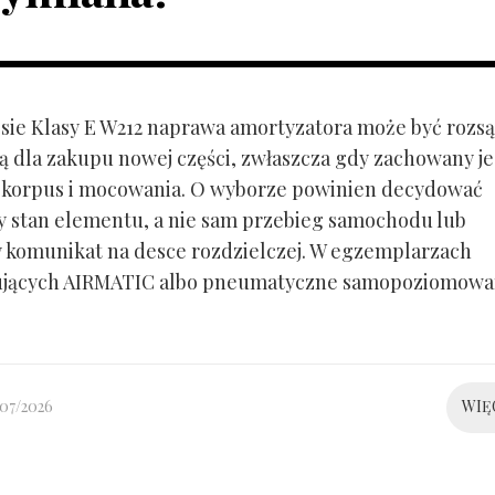
ie Klasy E W212 naprawa amortyzatora może być rozs
ą dla zakupu nowej części, zwłaszcza gdy zachowany je
 korpus i mocowania. O wyborze powinien decydować
y stan elementu, a nie sam przebieg samochodu lub
 komunikat na desce rozdzielczej. W egzemplarzach
ujących AIRMATIC albo pneumatyczne samopoziomowa
/07/2026
WIĘ