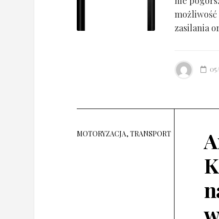
nie pogorsz
możliwość 
zasilania o
05
A
MOTORYZACJA, TRANSPORT
K
n
w