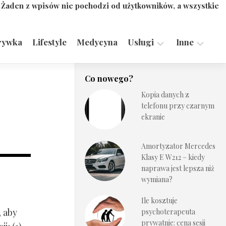
. Żaden z wpisów nie pochodzi od użytkowników, a wszystkie
rywka
Lifestyle
Medycyna
Usługi
Inne
Motoryzacja,
Turystyka,
Co nowego?
Transport
Sport
Kopia danych z
Technologie
telefonu przy czarnym
ekranie
Amortyzator Mercedes
Klasy E W212 – kiedy
naprawa jest lepsza niż
wymiana?
Ile kosztuje
, aby
psychoterapeuta
prywatnie: cena sesji