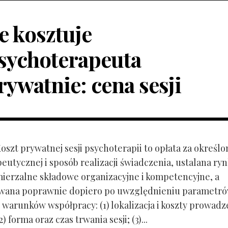
le kosztuje
sychoterapeuta
rywatnie: cena sesji
Koszt prywatnej sesji psychoterapii to opłata za określo
peutycznej i sposób realizacji świadczenia, ustalana r
mierzalne składowe organizacyjne i kompetencyjne, a
owana poprawnie dopiero po uwzględnieniu parametr
 warunków współpracy: (1) lokalizacja i koszty prowadz
) forma oraz czas trwania sesji; (3)...