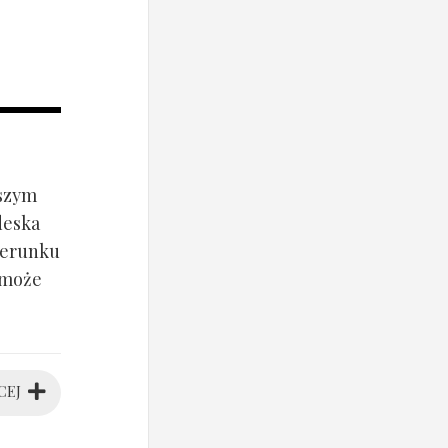
jszym
deska
ierunku
 może
CEJ