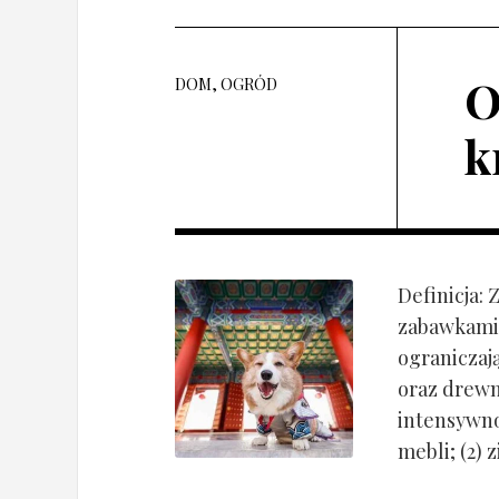
O
DOM, OGRÓD
k
Definicja:
zabawkami 
ograniczaj
oraz drewn
intensywnoś
mebli; (2) 