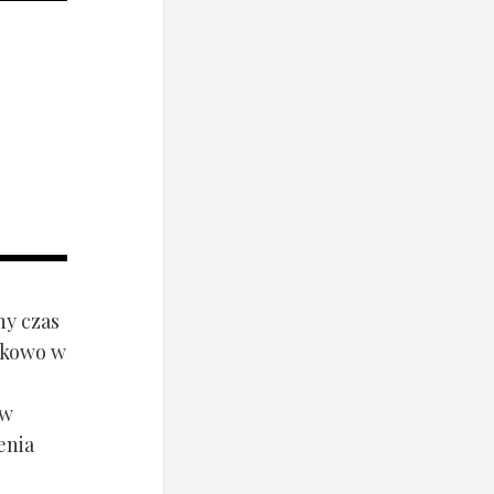
ny czas
ynkowo w
ów
enia