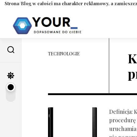
Strona/Blog w całości ma charakter reklamowy, a zamieszcz
Skip
to
content
K
TECHNOLOGIE
p
Definicja:
procedurę 
uruchamia s