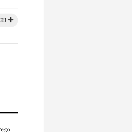
CEJ
wego