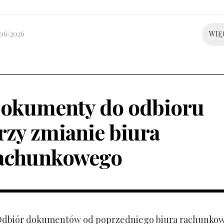
/06/2026
WIĘ
okumenty do odbioru
rzy zmianie biura
achunkowego
 Odbiór dokumentów od poprzedniego biura rachunko