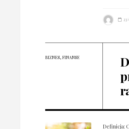
23
D
BIZNES, FINANSE
p
r
Definicja: