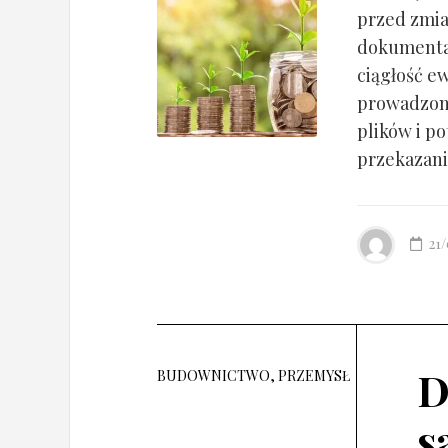
przed zmia
dokumentac
ciągłość ew
prowadzony
plików i po
przekazania
21
D
BUDOWNICTWO, PRZEMYSŁ
s