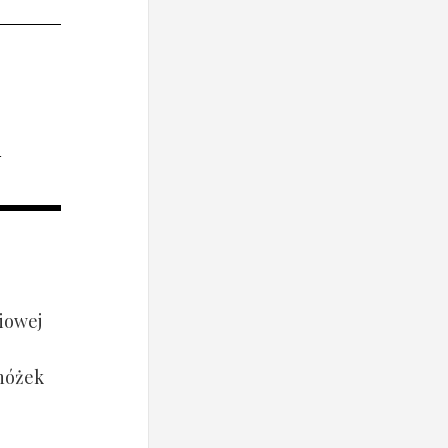
i
iowej
 nóżek