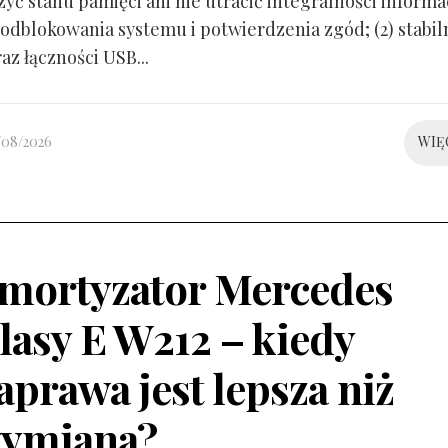
yć stanu pamięci ani nie utracić integralności informacj
odblokowania systemu i potwierdzenia zgód; (2) stabil
raz łączności USB...
/08/2026
WIĘ
mortyzator Mercedes
lasy E W212 – kiedy
aprawa jest lepsza niż
ymiana?