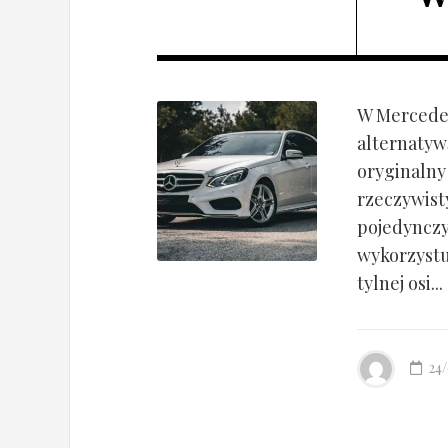
W Mercedes
alternatyw
oryginalny
rzeczywist
pojedynczy
wykorzyst
tylnej osi...
24