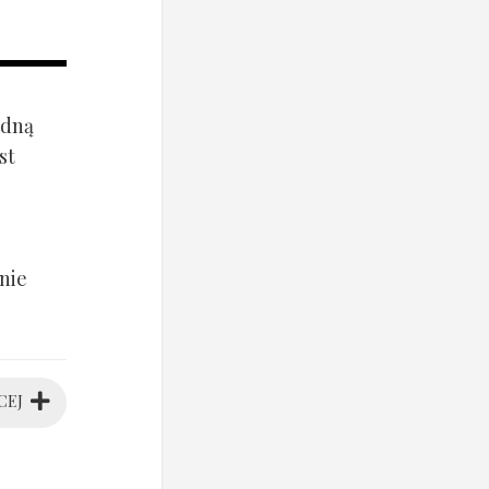
ądną
st
nie
CEJ