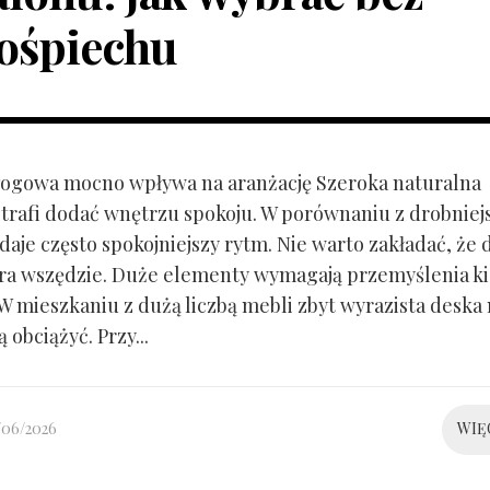
ośpiechu
ogowa mocno wpływa na aranżację Szeroka naturalna
trafi dodać wnętrzu spokoju. W porównaniu z drobnie
aje często spokojniejszy rytm. Nie warto zakładać, że 
ra wszędzie. Duże elementy wymagają przemyślenia k
 W mieszkaniu z dużą liczbą mebli zbyt wyrazista deska
 obciążyć. Przy...
/06/2026
WIĘ