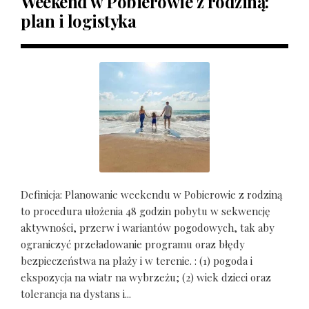
Weekend w Pobierowie z rodziną:
plan i logistyka
Definicja: Planowanie weekendu w Pobierowie z rodziną
to procedura ułożenia 48 godzin pobytu w sekwencję
aktywności, przerw i wariantów pogodowych, tak aby
ograniczyć przeładowanie programu oraz błędy
bezpieczeństwa na plaży i w terenie. : (1) pogoda i
ekspozycja na wiatr na wybrzeżu; (2) wiek dzieci oraz
tolerancja na dystans i...