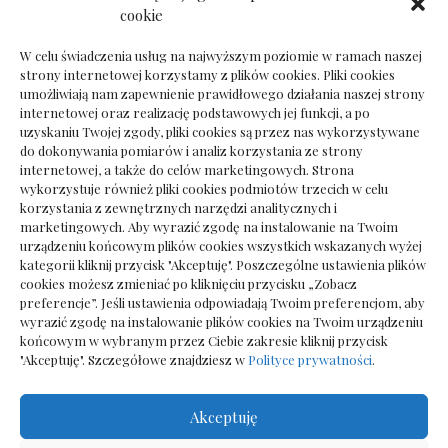
Dokumenty do odbioru przy zmianie biura
cookie
rachunkowego
W celu świadczenia usług na najwyższym poziomie w ramach naszej
strony internetowej korzystamy z plików cookies. Pliki cookies
umożliwiają nam zapewnienie prawidłowego działania naszej strony
internetowej oraz realizację podstawowych jej funkcji, a po
Deska podłogowa do salonu: jak wybrać bez
uzyskaniu Twojej zgody, pliki cookies są przez nas wykorzystywane
pośpiechu
do dokonywania pomiarów i analiz korzystania ze strony
internetowej, a także do celów marketingowych. Strona
wykorzystuje również pliki cookies podmiotów trzecich w celu
korzystania z zewnętrznych narzędzi analitycznych i
marketingowych. Aby wyrazić zgodę na instalowanie na Twoim
urządzeniu końcowym plików cookies wszystkich wskazanych wyżej
kategorii kliknij przycisk "Akceptuję". Poszczególne ustawienia plików
cookies możesz zmieniać po kliknięciu przycisku „Zobacz
preferencje”. Jeśli ustawienia odpowiadają Twoim preferencjom, aby
wyrazić zgodę na instalowanie plików cookies na Twoim urządzeniu
końcowym w wybranym przez Ciebie zakresie kliknij przycisk
"Akceptuję". Szczegółowe znajdziesz w
Polityce prywatności
.
Akceptuję
Wszelkie prawa zastrzezone