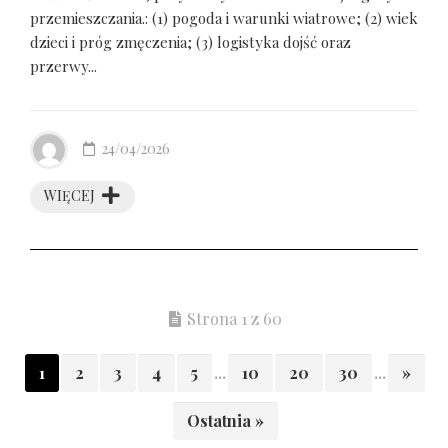
przemieszczania.: (1) pogoda i warunki wiatrowe; (2) wiek
dzieci i próg zmęczenia; (3) logistyka dojść oraz
przerwy...
24/04/2026
WIĘCEJ
Strona 1 z 60
1
2
3
4
5
...
10
20
30
...
»
Ostatnia »