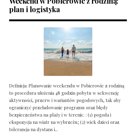
Weekend w Pobierowie z rodziną:
plan i logistyka
Definicja: Planowanie weekendu w Pobierowie z rodziną
to procedura ułożenia 48 godzin pobytu w sekwencję
aktywności, przerw i wariantów pogodowych, tak aby
ograniczyć przeładowanie programu oraz błędy
bezpieczeństwa na plaży i w terenie. : (1) pogoda i
ekspozycja na wiatr na wybrzeżu; (2) wiek dzieci oraz
tolerancja na dystans i...