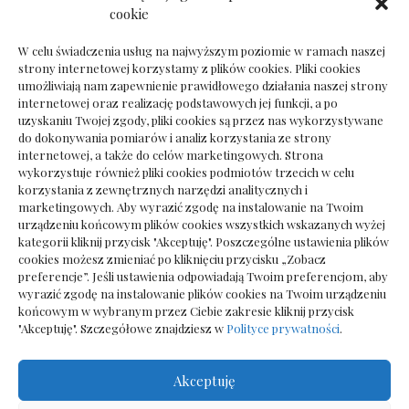
Dokumenty do odbioru przy zmianie biura
cookie
rachunkowego
W celu świadczenia usług na najwyższym poziomie w ramach naszej
strony internetowej korzystamy z plików cookies. Pliki cookies
umożliwiają nam zapewnienie prawidłowego działania naszej strony
internetowej oraz realizację podstawowych jej funkcji, a po
Deska podłogowa do salonu: jak wybrać bez
uzyskaniu Twojej zgody, pliki cookies są przez nas wykorzystywane
pośpiechu
do dokonywania pomiarów i analiz korzystania ze strony
internetowej, a także do celów marketingowych. Strona
wykorzystuje również pliki cookies podmiotów trzecich w celu
korzystania z zewnętrznych narzędzi analitycznych i
marketingowych. Aby wyrazić zgodę na instalowanie na Twoim
urządzeniu końcowym plików cookies wszystkich wskazanych wyżej
kategorii kliknij przycisk "Akceptuję". Poszczególne ustawienia plików
cookies możesz zmieniać po kliknięciu przycisku „Zobacz
preferencje”. Jeśli ustawienia odpowiadają Twoim preferencjom, aby
wyrazić zgodę na instalowanie plików cookies na Twoim urządzeniu
końcowym w wybranym przez Ciebie zakresie kliknij przycisk
"Akceptuję". Szczegółowe znajdziesz w
Polityce prywatności
.
Akceptuję
Wszelkie prawa zastrzezone