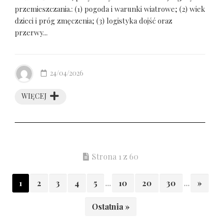
przemieszczania.: (1) pogoda i warunki wiatrowe; (2) wiek
dzieci i próg zmęczenia; (3) logistyka dojść oraz
przerwy...
24/04/2026
WIĘCEJ
Strona 1 z 60
1
2
3
4
5
...
10
20
30
...
»
Ostatnia »