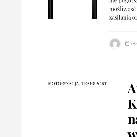
nie pogorsz
możliwość 
zasilania o
05
A
MOTORYZACJA, TRANSPORT
K
n
w