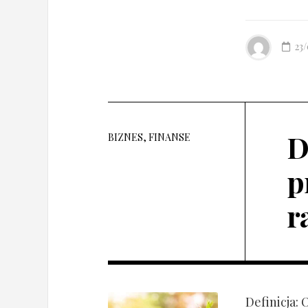
23
D
BIZNES, FINANSE
p
r
Definicja: