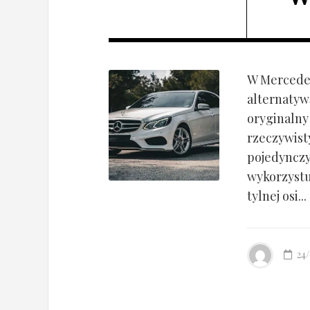
W Mercedes
alternatyw
oryginalny
rzeczywist
pojedynczy
wykorzyst
tylnej osi...
24