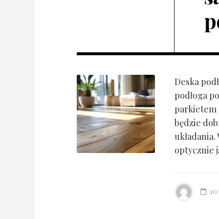
p
Deska podł
podłoga po
parkietem d
będzie dob
układania.
optycznie ją
10