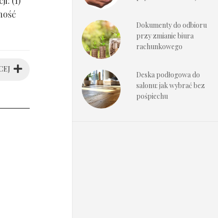
i: (1)
ność
Dokumenty do odbioru
przy zmianie biura
rachunkowego
CEJ
Deska podłogowa do
salonu: jak wybrać bez
pośpiechu