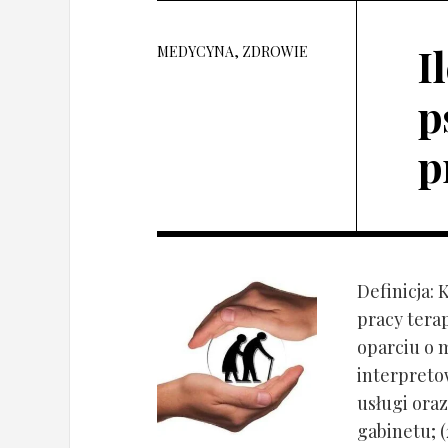
I
MEDYCYNA, ZDROWIE
p
p
Definicja: 
pracy tera
oparciu o 
interpret
usługi oraz
gabinetu; (2