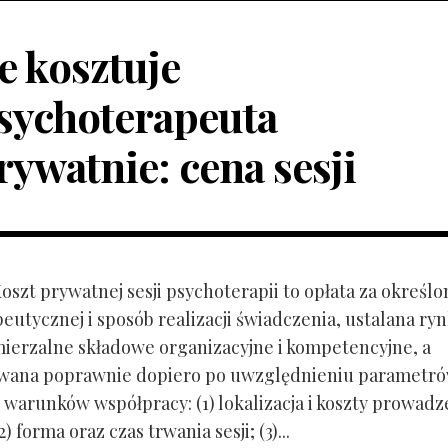
le kosztuje
sychoterapeuta
rywatnie: cena sesji
Koszt prywatnej sesji psychoterapii to opłata za określo
peutycznej i sposób realizacji świadczenia, ustalana r
mierzalne składowe organizacyjne i kompetencyjne, a
owana poprawnie dopiero po uwzględnieniu parametr
 warunków współpracy: (1) lokalizacja i koszty prowadz
) forma oraz czas trwania sesji; (3)...