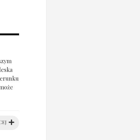
jszym
deska
ierunku
 może
CEJ