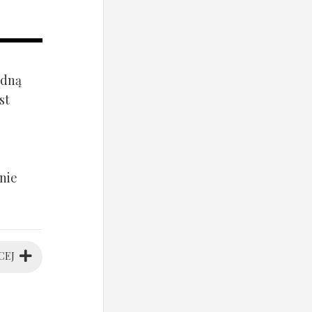
ądną
st
nie
CEJ