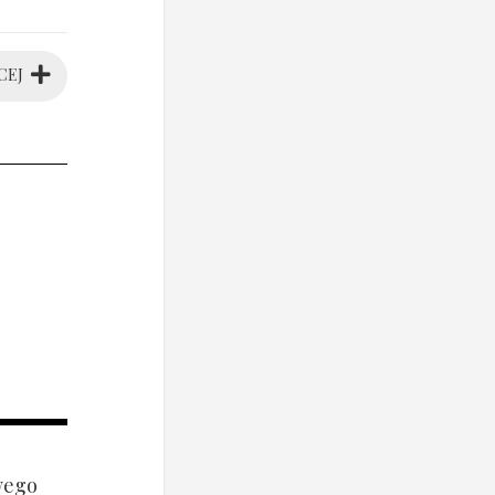
CEJ
wego