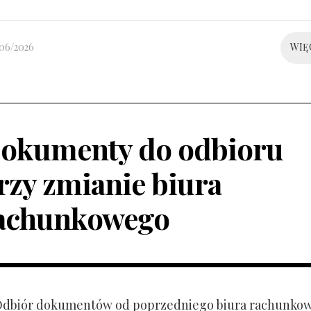
/06/2026
WIĘ
okumenty do odbioru
rzy zmianie biura
achunkowego
 Odbiór dokumentów od poprzedniego biura rachunko