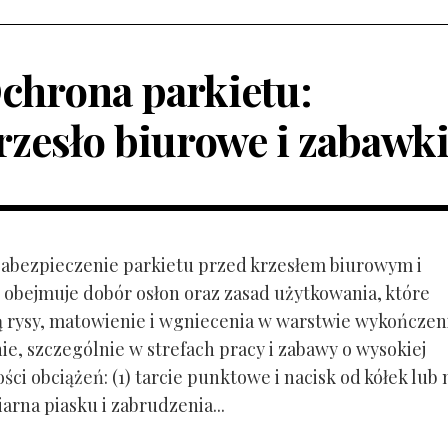
chrona parkietu:
rzesło biurowe i zabawk
 Zabezpieczenie parkietu przed krzesłem biurowym i
obejmuje dobór osłon oraz zasad użytkowania, które
ą rysy, matowienie i wgniecenia w warstwie wykończen
ie, szczególnie w strefach pracy i zabawy o wysokiej
ci obciążeń: (1) tarcie punktowe i nacisk od kółek lub
ziarna piasku i zabrudzenia...