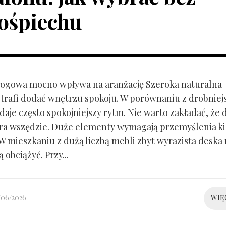
ośpiechu
ogowa mocno wpływa na aranżację Szeroka naturalna
trafi dodać wnętrzu spokoju. W porównaniu z drobnie
aje często spokojniejszy rytm. Nie warto zakładać, że 
ra wszędzie. Duże elementy wymagają przemyślenia k
 W mieszkaniu z dużą liczbą mebli zbyt wyrazista deska
 obciążyć. Przy...
/06/2026
WIĘ