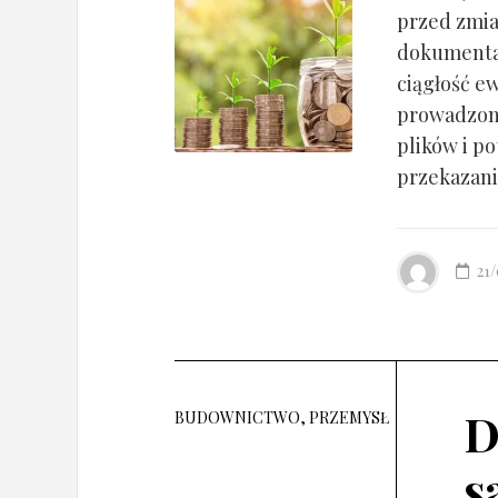
przed zmia
dokumentac
ciągłość ew
prowadzony
plików i po
przekazania
21
D
BUDOWNICTWO, PRZEMYSŁ
s