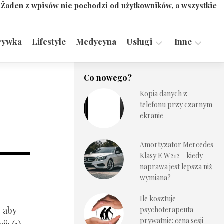
. Żaden z wpisów nie pochodzi od użytkowników, a wszystkie
rywka
Lifestyle
Medycyna
Usługi
Inne
Motoryzacja,
Turystyka,
Co nowego?
Transport
Sport
Kopia danych z
Technologie
telefonu przy czarnym
ekranie
Amortyzator Mercedes
Klasy E W212 – kiedy
naprawa jest lepsza niż
wymiana?
Ile kosztuje
, aby
psychoterapeuta
prywatnie: cena sesji