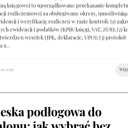
ną księgowej to uporządkowane przekazanie kompletn
ji rozliczeniowej za obsługiwane okresy, umożliwiają
idencji i weryfikację rozliczeń w razie kontroli: (1) zakr
ch ewidencji i podatków (KPiR/księgi, VAT, ZUS); (2) 
twierdzeń wysyłek (JPK, deklaracje, UPO); (3) protokół
 z...
/06/2026
WIĘ
eska podłogowa do
alonu: jak wybrać bez