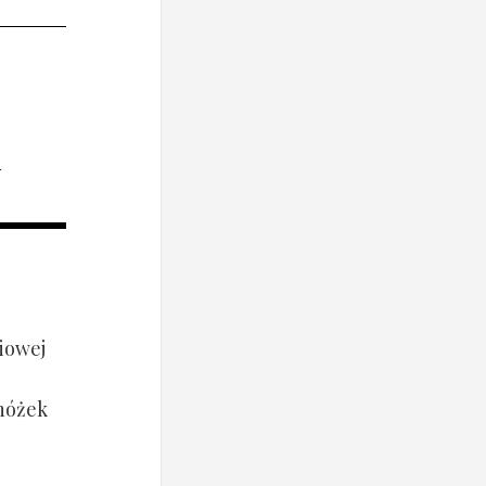
i
iowej
 nóżek