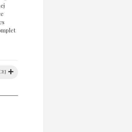
ej
ce
es
komplet
CEJ