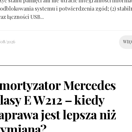
yć stanu pamięci ani nie utracić integralności informacj
odblokowania systemu i potwierdzenia zgód; (2) stabil
raz łączności USB...
/08/2026
WIĘ
mortyzator Mercedes
lasy E W212 – kiedy
aprawa jest lepsza niż
ymiana?