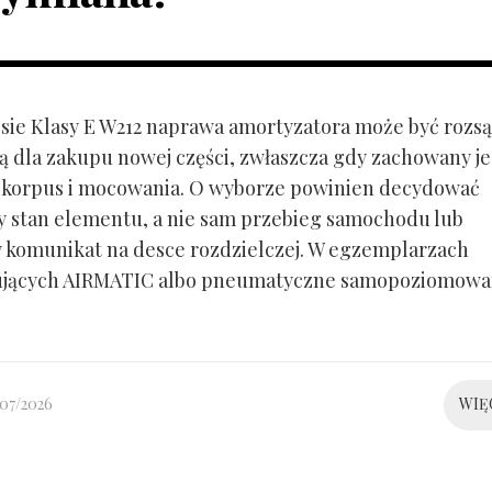
ie Klasy E W212 naprawa amortyzatora może być rozs
ą dla zakupu nowej części, zwłaszcza gdy zachowany je
 korpus i mocowania. O wyborze powinien decydować
y stan elementu, a nie sam przebieg samochodu lub
 komunikat na desce rozdzielczej. W egzemplarzach
ujących AIRMATIC albo pneumatyczne samopoziomowa
/07/2026
WIĘ