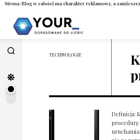
Strona/Blog w całości ma charakter reklamowy, a zamieszcz
Skip
to
content
K
TECHNOLOGIE
p
Definicja:
procedurę 
uruchamia s