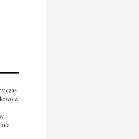
ny czas
ynkowo w
ów
enia