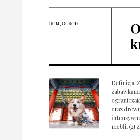
O
DOM, OGRÓD
k
Definicja:
zabawkami 
ograniczaj
oraz drewn
intensywnoś
mebli; (2) 