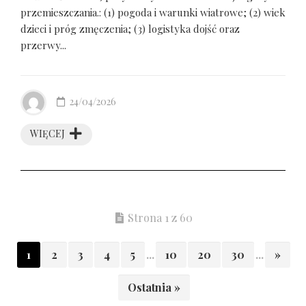
przemieszczania.: (1) pogoda i warunki wiatrowe; (2) wiek
dzieci i próg zmęczenia; (3) logistyka dojść oraz
przerwy...
24/04/2026
WIĘCEJ
Strona 1 z 60
1
2
3
4
5
...
10
20
30
...
»
Ostatnia »