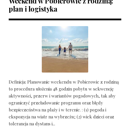
Weekend w Pobierowie z rodziną:
plan i logistyka
Definicja: Planowanie weekendu w Pobierowie z rodziną
to procedura ułożenia 48 godzin pobytu w sekwencję
aktywności, przerw i wariantów pogodowych, tak aby
ograniczyć przeładowanie programu oraz błędy
bezpieczeństwa na plaży i w terenie. : (1) pogoda i
ekspozycja na wiatr na wybrzeżu; (2) wiek dzieci oraz
tolerancja na dystans i...