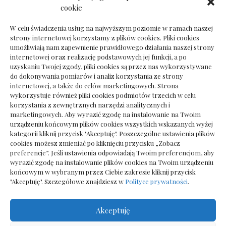
Dokumenty do odbioru przy zmianie biura
cookie
rachunkowego
W celu świadczenia usług na najwyższym poziomie w ramach naszej
strony internetowej korzystamy z plików cookies. Pliki cookies
umożliwiają nam zapewnienie prawidłowego działania naszej strony
internetowej oraz realizację podstawowych jej funkcji, a po
Deska podłogowa do salonu: jak wybrać bez
uzyskaniu Twojej zgody, pliki cookies są przez nas wykorzystywane
pośpiechu
do dokonywania pomiarów i analiz korzystania ze strony
internetowej, a także do celów marketingowych. Strona
wykorzystuje również pliki cookies podmiotów trzecich w celu
korzystania z zewnętrznych narzędzi analitycznych i
marketingowych. Aby wyrazić zgodę na instalowanie na Twoim
urządzeniu końcowym plików cookies wszystkich wskazanych wyżej
kategorii kliknij przycisk "Akceptuję". Poszczególne ustawienia plików
cookies możesz zmieniać po kliknięciu przycisku „Zobacz
preferencje”. Jeśli ustawienia odpowiadają Twoim preferencjom, aby
wyrazić zgodę na instalowanie plików cookies na Twoim urządzeniu
końcowym w wybranym przez Ciebie zakresie kliknij przycisk
"Akceptuję". Szczegółowe znajdziesz w
Polityce prywatności
.
Akceptuję
Wszelkie prawa zastrzezone