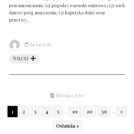
przemieszczania.: (1) pogoda i warunki wiatrowe; (2) wiek
dzieci i próg zmęczenia; (3) logistyka dojść oraz
przerwy...
24/04/2026
WIĘCEJ
Strona 1 z 60
1
2
3
4
5
...
10
20
30
...
»
Ostatnia »