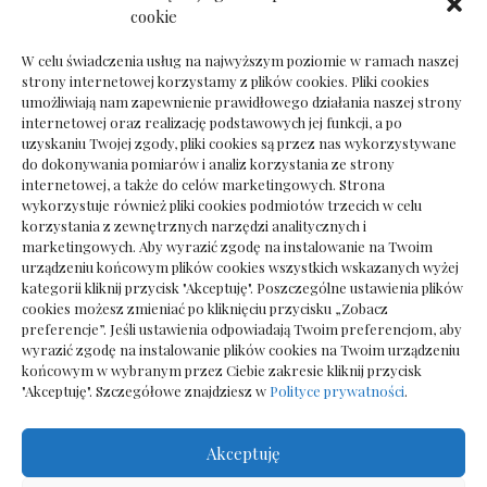
Dokumenty do odbioru przy zmianie biura
cookie
rachunkowego
W celu świadczenia usług na najwyższym poziomie w ramach naszej
strony internetowej korzystamy z plików cookies. Pliki cookies
umożliwiają nam zapewnienie prawidłowego działania naszej strony
internetowej oraz realizację podstawowych jej funkcji, a po
Deska podłogowa do salonu: jak wybrać bez
uzyskaniu Twojej zgody, pliki cookies są przez nas wykorzystywane
pośpiechu
do dokonywania pomiarów i analiz korzystania ze strony
internetowej, a także do celów marketingowych. Strona
wykorzystuje również pliki cookies podmiotów trzecich w celu
korzystania z zewnętrznych narzędzi analitycznych i
marketingowych. Aby wyrazić zgodę na instalowanie na Twoim
urządzeniu końcowym plików cookies wszystkich wskazanych wyżej
kategorii kliknij przycisk "Akceptuję". Poszczególne ustawienia plików
cookies możesz zmieniać po kliknięciu przycisku „Zobacz
preferencje”. Jeśli ustawienia odpowiadają Twoim preferencjom, aby
wyrazić zgodę na instalowanie plików cookies na Twoim urządzeniu
końcowym w wybranym przez Ciebie zakresie kliknij przycisk
"Akceptuję". Szczegółowe znajdziesz w
Polityce prywatności
.
Akceptuję
Wszelkie prawa zastrzezone