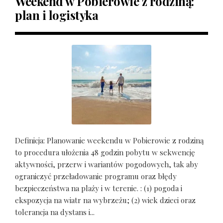
Weekend w Pobierowie z rodziną:
plan i logistyka
Definicja: Planowanie weekendu w Pobierowie z rodziną
to procedura ułożenia 48 godzin pobytu w sekwencję
aktywności, przerw i wariantów pogodowych, tak aby
ograniczyć przeładowanie programu oraz błędy
bezpieczeństwa na plaży i w terenie. : (1) pogoda i
ekspozycja na wiatr na wybrzeżu; (2) wiek dzieci oraz
tolerancja na dystans i...