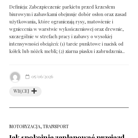
Definicja: Zabezpieczenie parkietu przed krzesłem
biurowym i zabawkami obejmuje dobór osłon oraz zasad
użytkowania, które ograniczają rysy, matowienie i
wgniecenia w warstwie wykończeniowej oraz drewnie,
szczególnie w strefach pracy i zabawy o wysokiej
intensywności obciążeń: (1) tarcie punktowe i nacisk od
kółek lub nóżek mebli; (2) ziarna piasku i zabrudzenia...
05/06/2026
WIĘCEJ
MOTORYZACJA, TRANSPORT
Jak spokojnie zaplanować przejazd