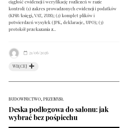
ciągłość ewidencji i weryfikację rozliczeń w razie
kontroli: (1) zakres prowadzonych ewidencji i podatków
(KPiR/księgi, VAT, ZUS); (2) komplet plików i
potwierdzeń wysyłek (JPK, deklaracje, UPO); (3)
protokół przekazania z...
21/06/2026
WIĘCEJ
BUDOWNICTWO, PRZEMYSŁ
Deska podłogowa do salonu: jak
wybrać bez pośpiechu