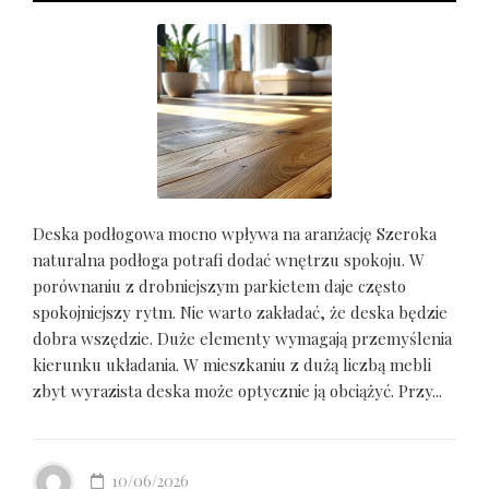
Deska podłogowa mocno wpływa na aranżację Szeroka
naturalna podłoga potrafi dodać wnętrzu spokoju. W
porównaniu z drobniejszym parkietem daje często
spokojniejszy rytm. Nie warto zakładać, że deska będzie
dobra wszędzie. Duże elementy wymagają przemyślenia
kierunku układania. W mieszkaniu z dużą liczbą mebli
zbyt wyrazista deska może optycznie ją obciążyć. Przy...
10/06/2026