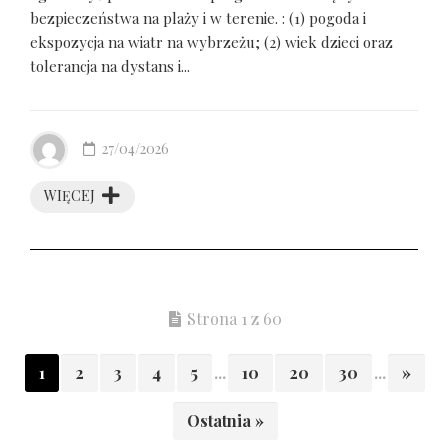
bezpieczeństwa na plaży i w terenie. : (1) pogoda i
ekspozycja na wiatr na wybrzeżu; (2) wiek dzieci oraz
tolerancja na dystans i...
27/04/2026
WIĘCEJ
Strona 1 z 60
1
2
3
4
5
...
10
20
30
...
»
Ostatnia »