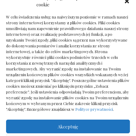
Ile kosztuje psychoterapeuta prywatnie: cena
cookie
sesji
W celu świadczenia usług na najwyższym poziomie w ramach naszej
strony internetowej korzystamy z plików cookies. Pliki cookies
umożliwiają nam zapewnienie prawidłowego działania naszej strony
internetowej oraz realizację podstawowych jej funkcji, a po
Dokumenty do odbioru przy zmianie biura
uzyskaniu Twojej zgody, pliki cookies są przez nas wykorzystywane
rachunkowego
do dokonywania pomiarów i analiz korzystania ze strony
internetowej, a także do celów marketingowych. Strona
wykorzystuje również pliki cookies podmiotów trzecich w celu
korzystania z zewnętrznych narzędzi analitycznych i
marketingowych. Aby wyrazić zgodę na instalowanie na Twoim
urządzeniu końcowym plików cookies wszystkich wskazanych wyżej
kategorii kliknij przycisk "Akceptuję". Poszczególne ustawienia plików
cookies możesz zmieniać po kliknięciu przycisku „Zobacz
preferencje”. Jeśli ustawienia odpowiadają Twoim preferencjom, aby
wyrazić zgodę na instalowanie plików cookies na Twoim urządzeniu
końcowym w wybranym przez Ciebie zakresie kliknij przycisk
"Akceptuję". Szczegółowe znajdziesz w
Polityce prywatności
.
Akceptuję
Wszelkie prawa zastrzezone