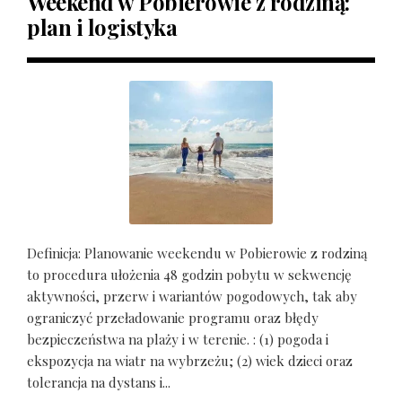
Weekend w Pobierowie z rodziną:
plan i logistyka
Definicja: Planowanie weekendu w Pobierowie z rodziną
to procedura ułożenia 48 godzin pobytu w sekwencję
aktywności, przerw i wariantów pogodowych, tak aby
ograniczyć przeładowanie programu oraz błędy
bezpieczeństwa na plaży i w terenie. : (1) pogoda i
ekspozycja na wiatr na wybrzeżu; (2) wiek dzieci oraz
tolerancja na dystans i...