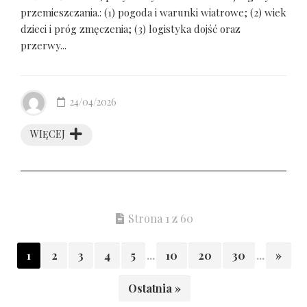
przemieszczania.: (1) pogoda i warunki wiatrowe; (2) wiek
dzieci i próg zmęczenia; (3) logistyka dojść oraz
przerwy...
24/04/2026
WIĘCEJ
Strona 1 z 60
1
2
3
4
5
...
10
20
30
...
»
Ostatnia »