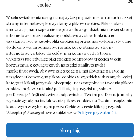
Dokumenty do odbioru przy zmianie biura
cookie
rachunkowego
W celu świadczenia usług na najwyższym poziomie w ramach naszej
strony internetowej korzystamy z plików cookies. Pliki cookies
umożliwiają nam zapewnienie prawidłowego działania naszej strony
internetowej oraz realizację podstawowych jej funkcji, a po
Deska podłogowa do salonu: jak wybrać bez
uzyskaniu Twojej zgody, pliki cookies są przez nas wykorzystywane
pośpiechu
do dokonywania pomiarów i analiz korzystania ze strony
internetowej, a także do celów marketingowych. Strona
wykorzystuje również pliki cookies podmiotów trzecich w celu
korzystania z zewnętrznych narzędzi analitycznych i
marketingowych. Aby wyrazić zgodę na instalowanie na Twoim
urządzeniu końcowym plików cookies wszystkich wskazanych wyżej
kategorii kliknij przycisk "Akceptuję". Poszczególne ustawienia plików
cookies możesz zmieniać po kliknięciu przycisku „Zobacz
preferencje”. Jeśli ustawienia odpowiadają Twoim preferencjom, aby
wyrazić zgodę na instalowanie plików cookies na Twoim urządzeniu
końcowym w wybranym przez Ciebie zakresie kliknij przycisk
"Akceptuję". Szczegółowe znajdziesz w
Polityce prywatności
.
Akceptuję
Wszelkie prawa zastrzezone