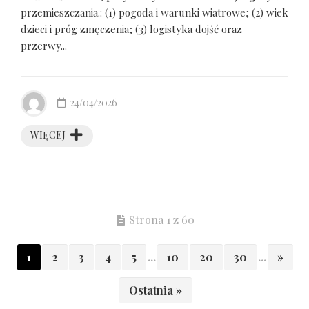
przemieszczania.: (1) pogoda i warunki wiatrowe; (2) wiek
dzieci i próg zmęczenia; (3) logistyka dojść oraz
przerwy...
24/04/2026
WIĘCEJ
Strona 1 z 60
1
2
3
4
5
...
10
20
30
...
»
Ostatnia »