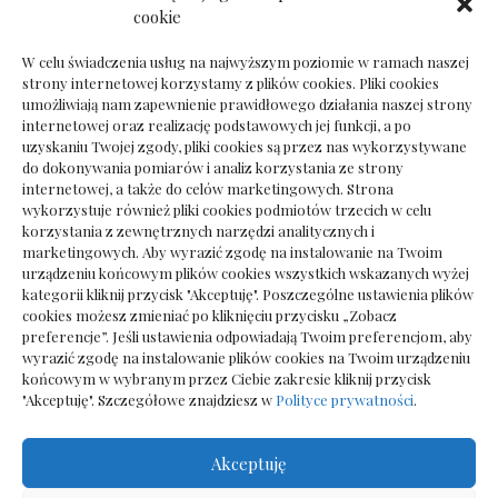
Dokumenty do odbioru przy zmianie biura
cookie
rachunkowego
W celu świadczenia usług na najwyższym poziomie w ramach naszej
strony internetowej korzystamy z plików cookies. Pliki cookies
umożliwiają nam zapewnienie prawidłowego działania naszej strony
internetowej oraz realizację podstawowych jej funkcji, a po
Deska podłogowa do salonu: jak wybrać bez
uzyskaniu Twojej zgody, pliki cookies są przez nas wykorzystywane
pośpiechu
do dokonywania pomiarów i analiz korzystania ze strony
internetowej, a także do celów marketingowych. Strona
wykorzystuje również pliki cookies podmiotów trzecich w celu
korzystania z zewnętrznych narzędzi analitycznych i
marketingowych. Aby wyrazić zgodę na instalowanie na Twoim
urządzeniu końcowym plików cookies wszystkich wskazanych wyżej
kategorii kliknij przycisk "Akceptuję". Poszczególne ustawienia plików
cookies możesz zmieniać po kliknięciu przycisku „Zobacz
preferencje”. Jeśli ustawienia odpowiadają Twoim preferencjom, aby
wyrazić zgodę na instalowanie plików cookies na Twoim urządzeniu
końcowym w wybranym przez Ciebie zakresie kliknij przycisk
"Akceptuję". Szczegółowe znajdziesz w
Polityce prywatności
.
Akceptuję
Wszelkie prawa zastrzezone