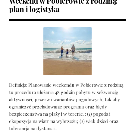
Weekend w Pobierowie z rodziną:
plan i logistyka
Definicja: Planowanie weekendu w Pobierowie z rodziną
to procedura ułożenia 48 godzin pobytu w sekwencję
aktywności, przerw i wariantów pogodowych, tak aby
ograniczyć przeładowanie programu oraz błędy
bezpieczeństwa na plaży i w terenie. : (1) pogoda i
ekspozycja na wiatr na wybrzeżu; (2) wiek dzieci oraz
tolerancja na dystans i...