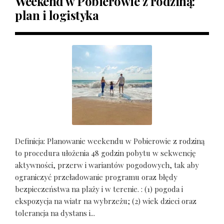
Weekend w Pobierowie z rodziną:
plan i logistyka
Definicja: Planowanie weekendu w Pobierowie z rodziną
to procedura ułożenia 48 godzin pobytu w sekwencję
aktywności, przerw i wariantów pogodowych, tak aby
ograniczyć przeładowanie programu oraz błędy
bezpieczeństwa na plaży i w terenie. : (1) pogoda i
ekspozycja na wiatr na wybrzeżu; (2) wiek dzieci oraz
tolerancja na dystans i...