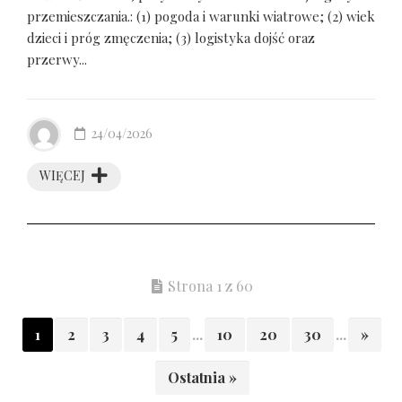
przemieszczania.: (1) pogoda i warunki wiatrowe; (2) wiek
dzieci i próg zmęczenia; (3) logistyka dojść oraz
przerwy...
24/04/2026
WIĘCEJ
Strona 1 z 60
1
2
3
4
5
...
10
20
30
...
»
Ostatnia »