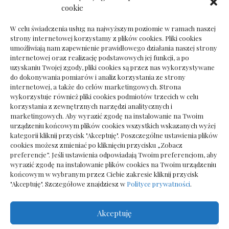
Dokumenty do odbioru przy zmianie biura
cookie
rachunkowego
W celu świadczenia usług na najwyższym poziomie w ramach naszej
strony internetowej korzystamy z plików cookies. Pliki cookies
umożliwiają nam zapewnienie prawidłowego działania naszej strony
internetowej oraz realizację podstawowych jej funkcji, a po
Deska podłogowa do salonu: jak wybrać bez
uzyskaniu Twojej zgody, pliki cookies są przez nas wykorzystywane
pośpiechu
do dokonywania pomiarów i analiz korzystania ze strony
internetowej, a także do celów marketingowych. Strona
wykorzystuje również pliki cookies podmiotów trzecich w celu
korzystania z zewnętrznych narzędzi analitycznych i
marketingowych. Aby wyrazić zgodę na instalowanie na Twoim
urządzeniu końcowym plików cookies wszystkich wskazanych wyżej
kategorii kliknij przycisk "Akceptuję". Poszczególne ustawienia plików
cookies możesz zmieniać po kliknięciu przycisku „Zobacz
preferencje”. Jeśli ustawienia odpowiadają Twoim preferencjom, aby
wyrazić zgodę na instalowanie plików cookies na Twoim urządzeniu
końcowym w wybranym przez Ciebie zakresie kliknij przycisk
"Akceptuję". Szczegółowe znajdziesz w
Polityce prywatności
.
Akceptuję
Wszelkie prawa zastrzezone