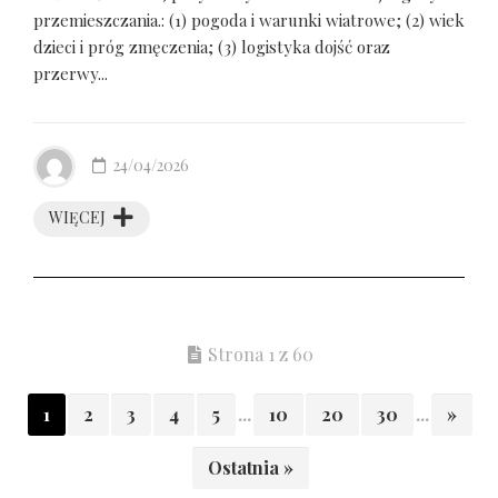
przemieszczania.: (1) pogoda i warunki wiatrowe; (2) wiek
dzieci i próg zmęczenia; (3) logistyka dojść oraz
przerwy...
24/04/2026
WIĘCEJ
Strona 1 z 60
1
2
3
4
5
...
10
20
30
...
»
Ostatnia »