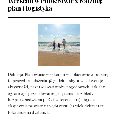
Weekend w Pobierowie z rodziną:
plan i logistyka
Definicja: Planowanie weekendu w Pobierowie z rodziną
to procedura ułożenia 48 godzin pobytu w sekwencję
aktywności, przerw i wariantów pogodowych, tak aby
ograniczyć przeładowanie programu oraz błędy
bezpieczeństwa na plaży i w terenie. : (1) pogoda i
ekspozycja na wiatr na wybrzeżu; (2) wiek dzieci oraz
tolerancja na dystans i...