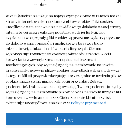
Dokumenty do odbioru przy zmianie biura
cookie
rachunkowego
W celu świadczenia usług na najwyższym poziomie w ramach naszej
strony internetowej korzystamy z plików cookies. Pliki cookies
umożliwiają nam zapewnienie prawidłowego działania naszej strony
internetowej oraz realizację podstawowych jej funkcji, a po
Deska podłogowa do salonu: jak wybrać bez
uzyskaniu Twojej zgody, pliki cookies są przez nas wykorzystywane
pośpiechu
do dokonywania pomiarów i analiz korzystania ze strony
internetowej, a także do celów marketingowych. Strona
wykorzystuje również pliki cookies podmiotów trzecich w celu
korzystania z zewnętrznych narzędzi analitycznych i
marketingowych. Aby wyrazić zgodę na instalowanie na Twoim
urządzeniu końcowym plików cookies wszystkich wskazanych wyżej
kategorii kliknij przycisk "Akceptuję". Poszczególne ustawienia plików
cookies możesz zmieniać po kliknięciu przycisku „Zobacz
preferencje”. Jeśli ustawienia odpowiadają Twoim preferencjom, aby
wyrazić zgodę na instalowanie plików cookies na Twoim urządzeniu
końcowym w wybranym przez Ciebie zakresie kliknij przycisk
"Akceptuję". Szczegółowe znajdziesz w
Polityce prywatności
.
Akceptuję
Wszelkie prawa zastrzezone