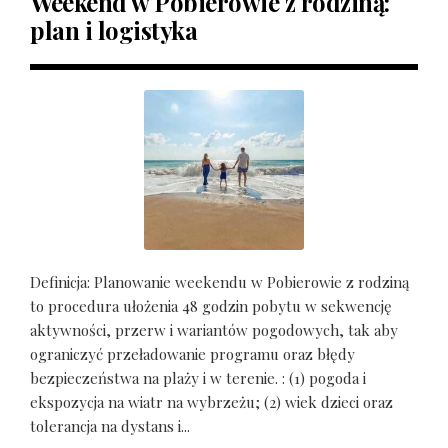
Weekend w Pobierowie z rodziną:
plan i logistyka
Definicja: Planowanie weekendu w Pobierowie z rodziną
to procedura ułożenia 48 godzin pobytu w sekwencję
aktywności, przerw i wariantów pogodowych, tak aby
ograniczyć przeładowanie programu oraz błędy
bezpieczeństwa na plaży i w terenie. : (1) pogoda i
ekspozycja na wiatr na wybrzeżu; (2) wiek dzieci oraz
tolerancja na dystans i...