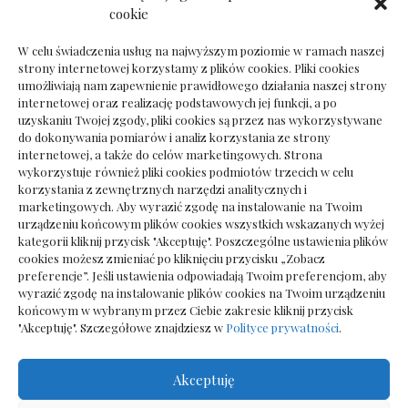
Dokumenty do odbioru przy zmianie biura
cookie
rachunkowego
W celu świadczenia usług na najwyższym poziomie w ramach naszej
strony internetowej korzystamy z plików cookies. Pliki cookies
umożliwiają nam zapewnienie prawidłowego działania naszej strony
internetowej oraz realizację podstawowych jej funkcji, a po
Deska podłogowa do salonu: jak wybrać bez
uzyskaniu Twojej zgody, pliki cookies są przez nas wykorzystywane
pośpiechu
do dokonywania pomiarów i analiz korzystania ze strony
internetowej, a także do celów marketingowych. Strona
wykorzystuje również pliki cookies podmiotów trzecich w celu
korzystania z zewnętrznych narzędzi analitycznych i
marketingowych. Aby wyrazić zgodę na instalowanie na Twoim
urządzeniu końcowym plików cookies wszystkich wskazanych wyżej
kategorii kliknij przycisk "Akceptuję". Poszczególne ustawienia plików
cookies możesz zmieniać po kliknięciu przycisku „Zobacz
preferencje”. Jeśli ustawienia odpowiadają Twoim preferencjom, aby
wyrazić zgodę na instalowanie plików cookies na Twoim urządzeniu
końcowym w wybranym przez Ciebie zakresie kliknij przycisk
"Akceptuję". Szczegółowe znajdziesz w
Polityce prywatności
.
Akceptuję
Wszelkie prawa zastrzezone