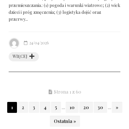
przemieszczania.: (1) pogoda i warunki wiatrowe; (2) wiek
dzieci i próg zmęczenia; (3) logistyka dojść oraz
przerwy...
24/04/2026
WIĘCEJ
Strona 1 z 60
1
2
3
4
5
...
10
20
30
...
»
Ostatnia »