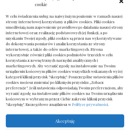
Dokumenty do odbioru przy zmianie biura
cookie
rachunkowego
W celu świadczenia usług na najwyższym poziomie w ramach naszej
strony internetowej korzystamy z plików cookies. Pliki cookies
umożliwiają nam zapewnienie prawidłowego działania naszej strony
internetowej oraz realizację podstawowych jej funkcji, a po
Deska podłogowa do salonu: jak wybrać bez
uzyskaniu Twojej zgody, pliki cookies są przez nas wykorzystywane
pośpiechu
do dokonywania pomiarów i analiz korzystania ze strony
internetowej, a także do celów marketingowych. Strona
wykorzystuje również pliki cookies podmiotów trzecich w celu
korzystania z zewnętrznych narzędzi analitycznych i
marketingowych. Aby wyrazić zgodę na instalowanie na Twoim
urządzeniu końcowym plików cookies wszystkich wskazanych wyżej
kategorii kliknij przycisk "Akceptuję". Poszczególne ustawienia plików
cookies możesz zmieniać po kliknięciu przycisku „Zobacz
preferencje”. Jeśli ustawienia odpowiadają Twoim preferencjom, aby
wyrazić zgodę na instalowanie plików cookies na Twoim urządzeniu
końcowym w wybranym przez Ciebie zakresie kliknij przycisk
"Akceptuję". Szczegółowe znajdziesz w
Polityce prywatności
.
Akceptuję
Wszelkie prawa zastrzezone