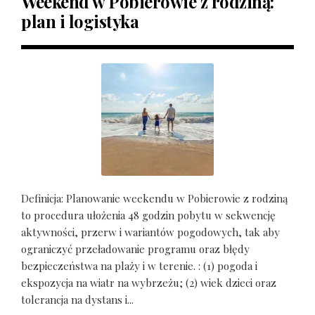
Weekend w Pobierowie z rodziną:
plan i logistyka
Definicja: Planowanie weekendu w Pobierowie z rodziną
to procedura ułożenia 48 godzin pobytu w sekwencję
aktywności, przerw i wariantów pogodowych, tak aby
ograniczyć przeładowanie programu oraz błędy
bezpieczeństwa na plaży i w terenie. : (1) pogoda i
ekspozycja na wiatr na wybrzeżu; (2) wiek dzieci oraz
tolerancja na dystans i...