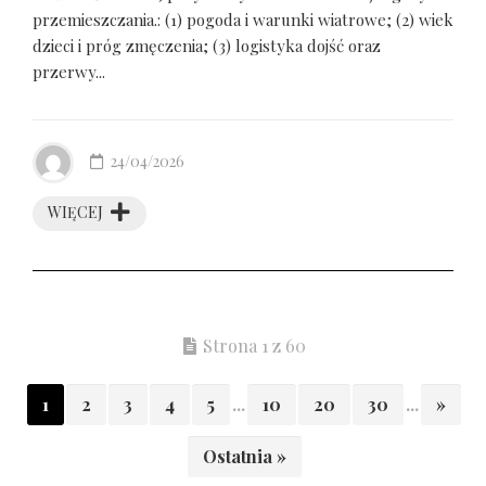
przemieszczania.: (1) pogoda i warunki wiatrowe; (2) wiek
dzieci i próg zmęczenia; (3) logistyka dojść oraz
przerwy...
24/04/2026
WIĘCEJ
Strona 1 z 60
1
2
3
4
5
...
10
20
30
...
»
Ostatnia »