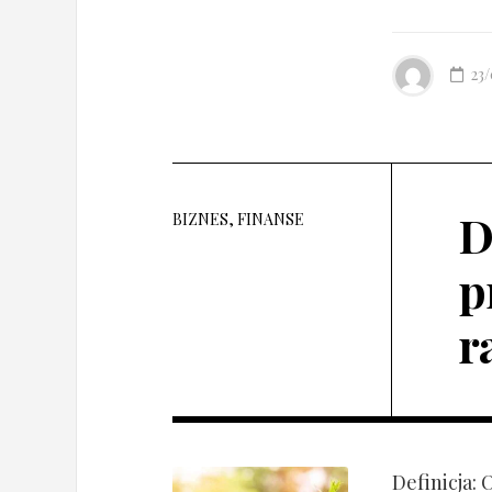
23
D
BIZNES, FINANSE
p
r
Definicja: