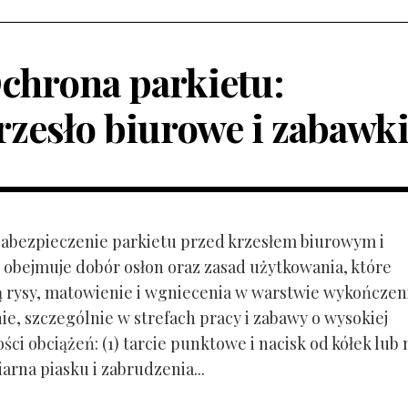
chrona parkietu:
rzesło biurowe i zabawk
 Zabezpieczenie parkietu przed krzesłem biurowym i
obejmuje dobór osłon oraz zasad użytkowania, które
ą rysy, matowienie i wgniecenia w warstwie wykończen
ie, szczególnie w strefach pracy i zabawy o wysokiej
ci obciążeń: (1) tarcie punktowe i nacisk od kółek lub
ziarna piasku i zabrudzenia...