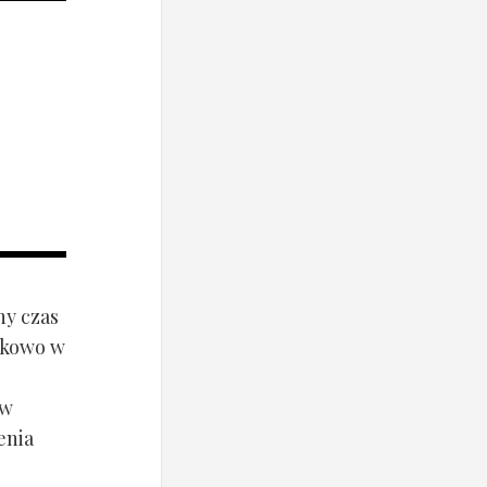
ny czas
ynkowo w
ów
enia