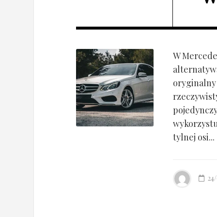
W Mercedes
alternatyw
oryginalny
rzeczywist
pojedynczy
wykorzyst
tylnej osi...
24