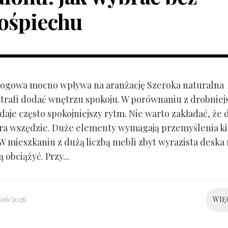
ośpiechu
ogowa mocno wpływa na aranżację Szeroka naturalna
trafi dodać wnętrzu spokoju. W porównaniu z drobnie
aje często spokojniejszy rytm. Nie warto zakładać, że 
ra wszędzie. Duże elementy wymagają przemyślenia k
 W mieszkaniu z dużą liczbą mebli zbyt wyrazista deska
 obciążyć. Przy...
/06/2026
WIĘ