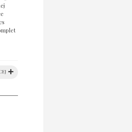
ej
ce
es
komplet
CEJ