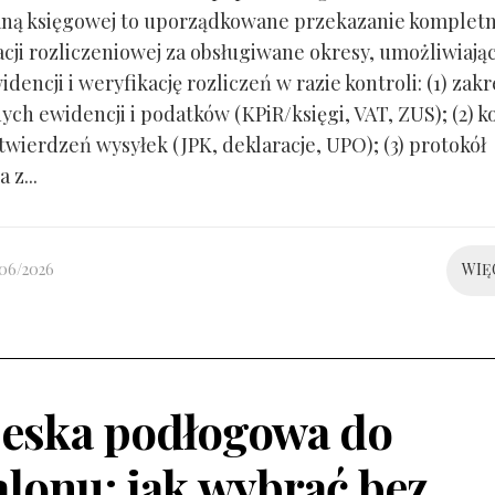
ną księgowej to uporządkowane przekazanie kompletn
ji rozliczeniowej za obsługiwane okresy, umożliwiają
idencji i weryfikację rozliczeń w razie kontroli: (1) zakr
ch ewidencji i podatków (KPiR/księgi, VAT, ZUS); (2) 
twierdzeń wysyłek (JPK, deklaracje, UPO); (3) protokół
 z...
/06/2026
WIĘ
eska podłogowa do
alonu: jak wybrać bez