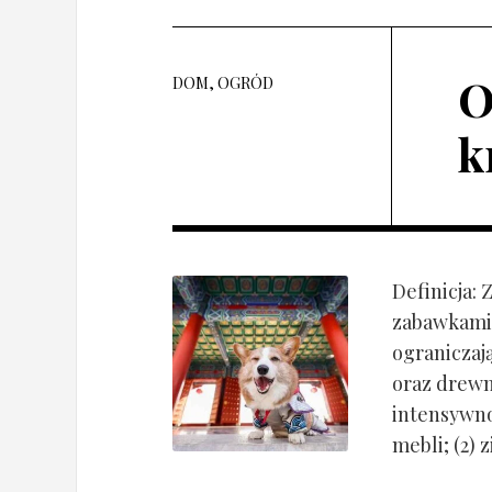
O
DOM, OGRÓD
k
Definicja:
zabawkami 
ograniczaj
oraz drewn
intensywnoś
mebli; (2) 