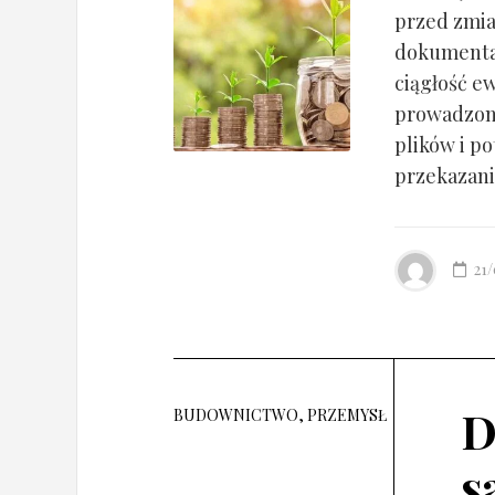
przed zmia
dokumentac
ciągłość ew
prowadzony
plików i po
przekazania
21
D
BUDOWNICTWO, PRZEMYSŁ
s