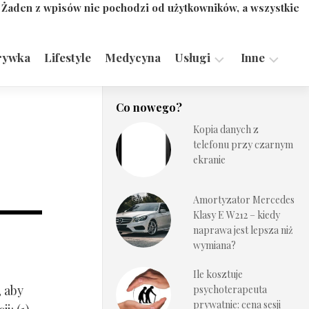
. Żaden z wpisów nie pochodzi od użytkowników, a wszystkie
rywka
Lifestyle
Medycyna
Usługi
Inne
Motoryzacja,
Turystyka,
Co nowego?
Transport
Sport
Kopia danych z
Technologie
telefonu przy czarnym
ekranie
Amortyzator Mercedes
Klasy E W212 – kiedy
naprawa jest lepsza niż
wymiana?
Ile kosztuje
, aby
psychoterapeuta
prywatnie: cena sesji