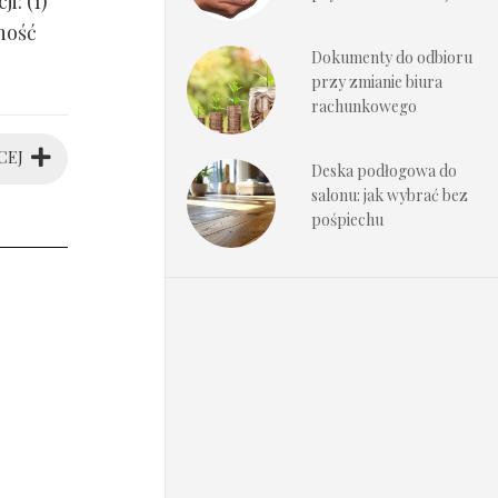
i: (1)
ność
Dokumenty do odbioru
przy zmianie biura
rachunkowego
CEJ
Deska podłogowa do
salonu: jak wybrać bez
pośpiechu