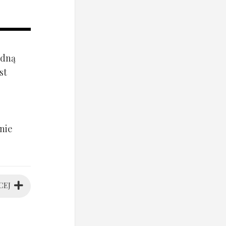
ądną
st
nie
CEJ