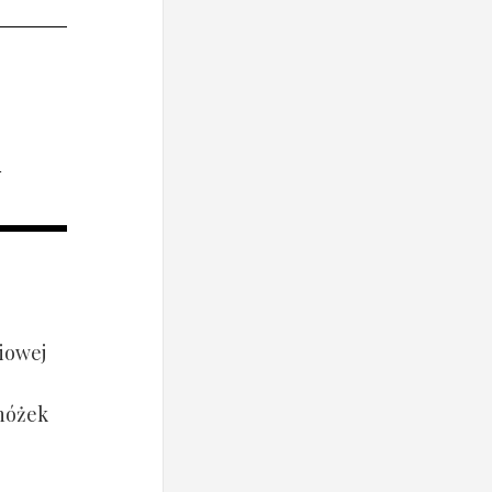
i
iowej
 nóżek