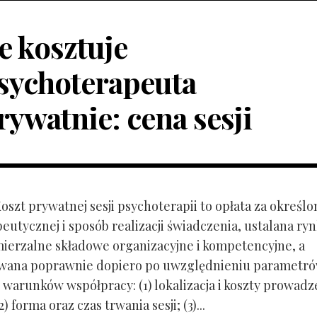
le kosztuje
sychoterapeuta
rywatnie: cena sesji
Koszt prywatnej sesji psychoterapii to opłata za określo
peutycznej i sposób realizacji świadczenia, ustalana r
mierzalne składowe organizacyjne i kompetencyjne, a
owana poprawnie dopiero po uwzględnieniu parametr
 warunków współpracy: (1) lokalizacja i koszty prowadz
) forma oraz czas trwania sesji; (3)...