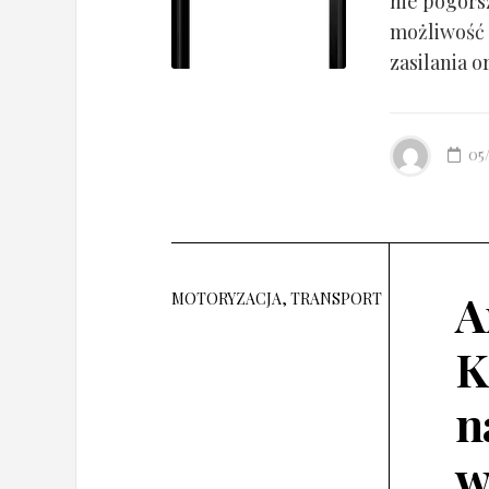
nie pogorsz
możliwość 
zasilania o
05
A
MOTORYZACJA, TRANSPORT
K
n
w