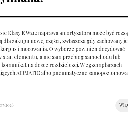
ie Klasy E W212 naprawa amortyzatora może być rozs
ą dla zakupu nowej części, zwłaszcza gdy zachowany je
 korpus i mocowania. O wyborze powinien decydować
y stan elementu, a nie sam przebieg samochodu lub
 komunikat na desce rozdzielczej. W egzemplarzach
ujących AIRMATIC albo pneumatyczne samopoziomowa
/07/2026
WIĘ