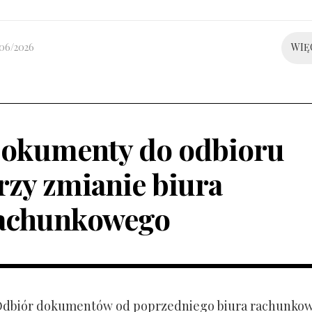
/06/2026
WIĘ
okumenty do odbioru
rzy zmianie biura
achunkowego
 Odbiór dokumentów od poprzedniego biura rachunko