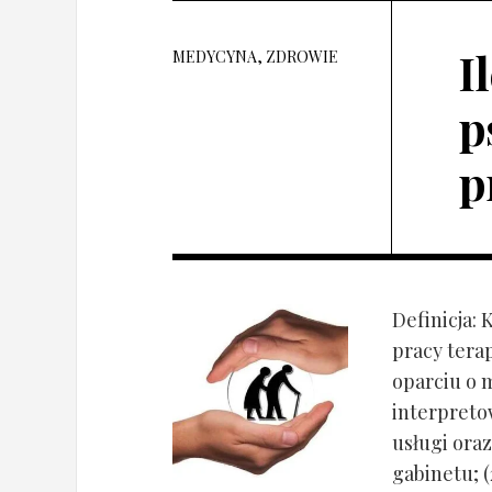
I
MEDYCYNA, ZDROWIE
p
p
Definicja: 
pracy tera
oparciu o 
interpret
usługi oraz
gabinetu; (2