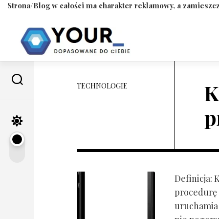
Strona/Blog w całości ma charakter reklamowy, a zamieszcz
Skip
to
content
K
TECHNOLOGIE
p
Definicja:
procedurę 
uruchamia s