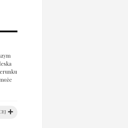
jszym
deska
ierunku
 może
CEJ