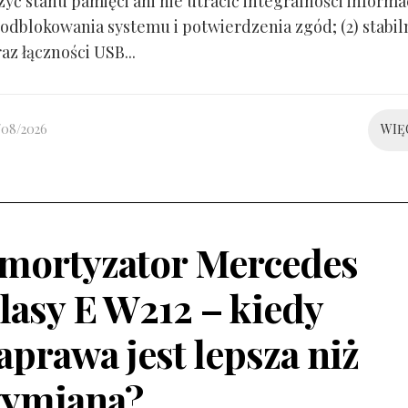
yć stanu pamięci ani nie utracić integralności informacj
odblokowania systemu i potwierdzenia zgód; (2) stabil
raz łączności USB...
/08/2026
WIĘ
mortyzator Mercedes
lasy E W212 – kiedy
aprawa jest lepsza niż
ymiana?