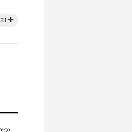
CEJ
wego