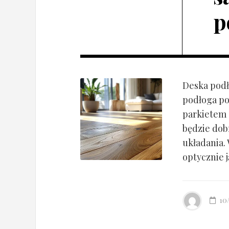
p
Deska podł
podłoga po
parkietem d
będzie dob
układania.
optycznie ją
10