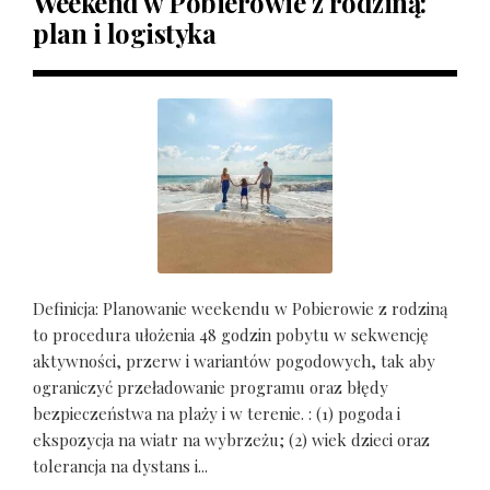
Weekend w Pobierowie z rodziną:
plan i logistyka
Definicja: Planowanie weekendu w Pobierowie z rodziną
to procedura ułożenia 48 godzin pobytu w sekwencję
aktywności, przerw i wariantów pogodowych, tak aby
ograniczyć przeładowanie programu oraz błędy
bezpieczeństwa na plaży i w terenie. : (1) pogoda i
ekspozycja na wiatr na wybrzeżu; (2) wiek dzieci oraz
tolerancja na dystans i...