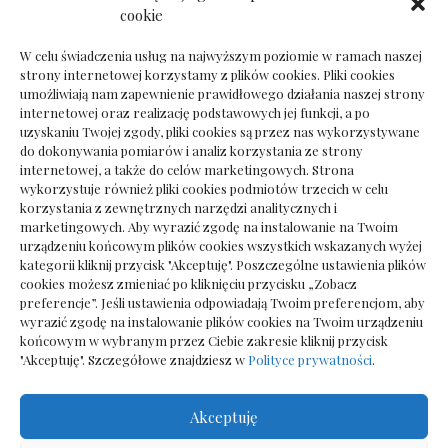
Dokumenty do odbioru przy zmianie biura
cookie
rachunkowego
W celu świadczenia usług na najwyższym poziomie w ramach naszej
strony internetowej korzystamy z plików cookies. Pliki cookies
umożliwiają nam zapewnienie prawidłowego działania naszej strony
internetowej oraz realizację podstawowych jej funkcji, a po
Deska podłogowa do salonu: jak wybrać bez
uzyskaniu Twojej zgody, pliki cookies są przez nas wykorzystywane
pośpiechu
do dokonywania pomiarów i analiz korzystania ze strony
internetowej, a także do celów marketingowych. Strona
wykorzystuje również pliki cookies podmiotów trzecich w celu
korzystania z zewnętrznych narzędzi analitycznych i
marketingowych. Aby wyrazić zgodę na instalowanie na Twoim
urządzeniu końcowym plików cookies wszystkich wskazanych wyżej
kategorii kliknij przycisk "Akceptuję". Poszczególne ustawienia plików
cookies możesz zmieniać po kliknięciu przycisku „Zobacz
preferencje”. Jeśli ustawienia odpowiadają Twoim preferencjom, aby
wyrazić zgodę na instalowanie plików cookies na Twoim urządzeniu
końcowym w wybranym przez Ciebie zakresie kliknij przycisk
"Akceptuję". Szczegółowe znajdziesz w
Polityce prywatności
.
Akceptuję
Wszelkie prawa zastrzezone