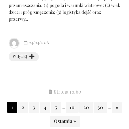
przemieszczania.: (1) pogoda i warunki wiatrowe; (2) wiek
dzieci i próg zmęczenia; (3) logistyka dojść oraz
przerwy...
24/04/2026
WIĘCEJ
Strona 1 z 60
1
2
3
4
5
...
10
20
30
...
»
Ostatnia »