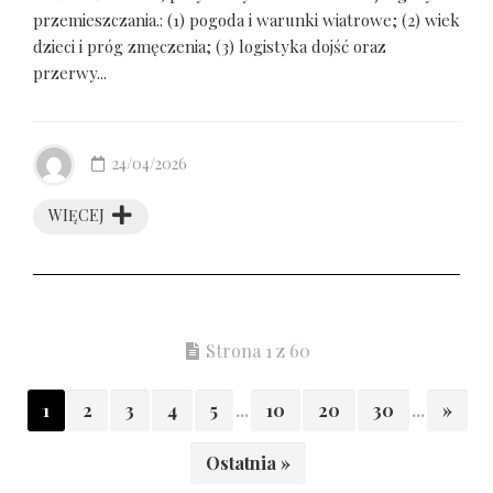
przemieszczania.: (1) pogoda i warunki wiatrowe; (2) wiek
dzieci i próg zmęczenia; (3) logistyka dojść oraz
przerwy...
24/04/2026
WIĘCEJ
Strona 1 z 60
1
2
3
4
5
...
10
20
30
...
»
Ostatnia »