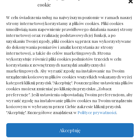
Dokumenty do odbioru przy zmianie biura
cookie
rachunkowego
W celu świadczenia usług na najwyższym poziomie w ramach naszej
strony internetowej korzystamy z plików cookies. Pliki cookies
umożliwiają nam zapewnienie prawidłowego działania naszej strony
internetowej oraz realizację podstawowych jej funkcji, a po
Deska podłogowa do salonu: jak wybrać bez
uzyskaniu Twojej zgody, pliki cookies są przez nas wykorzystywane
pośpiechu
do dokonywania pomiarów i analiz korzystania ze strony
internetowej, a także do celów marketingowych. Strona
wykorzystuje również pliki cookies podmiotów trzecich w celu
korzystania z zewnętrznych narzędzi analitycznych i
marketingowych. Aby wyrazić zgodę na instalowanie na Twoim
urządzeniu końcowym plików cookies wszystkich wskazanych wyżej
kategorii kliknij przycisk "Akceptuję". Poszczególne ustawienia plików
cookies możesz zmieniać po kliknięciu przycisku „Zobacz
preferencje”. Jeśli ustawienia odpowiadają Twoim preferencjom, aby
wyrazić zgodę na instalowanie plików cookies na Twoim urządzeniu
końcowym w wybranym przez Ciebie zakresie kliknij przycisk
"Akceptuję". Szczegółowe znajdziesz w
Polityce prywatności
.
Akceptuję
Wszelkie prawa zastrzezone