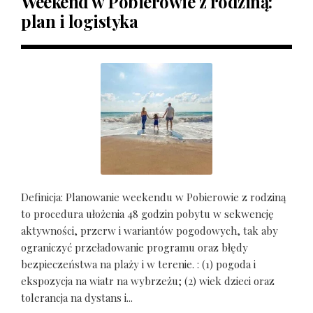
Weekend w Pobierowie z rodziną:
plan i logistyka
Definicja: Planowanie weekendu w Pobierowie z rodziną
to procedura ułożenia 48 godzin pobytu w sekwencję
aktywności, przerw i wariantów pogodowych, tak aby
ograniczyć przeładowanie programu oraz błędy
bezpieczeństwa na plaży i w terenie. : (1) pogoda i
ekspozycja na wiatr na wybrzeżu; (2) wiek dzieci oraz
tolerancja na dystans i...