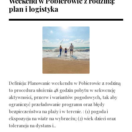
Weekend w Pobierowie z rodziną:
plan i logistyka
Definicja: Planowanie weekendu w Pobierowie z rodziną
to procedura ułożenia 48 godzin pobytu w sekwencję
aktywności, przerw i wariantów pogodowych, tak aby
ograniczyć przeładowanie programu oraz błędy
bezpieczeństwa na plaży i w terenie. : (1) pogoda i
ekspozycja na wiatr na wybrzeżu; (2) wiek dzieci oraz
tolerancja na dystans i...