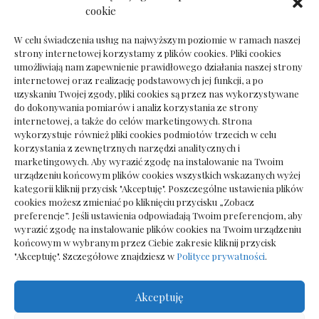
Dokumenty do odbioru przy zmianie biura
cookie
rachunkowego
W celu świadczenia usług na najwyższym poziomie w ramach naszej
strony internetowej korzystamy z plików cookies. Pliki cookies
umożliwiają nam zapewnienie prawidłowego działania naszej strony
internetowej oraz realizację podstawowych jej funkcji, a po
Deska podłogowa do salonu: jak wybrać bez
uzyskaniu Twojej zgody, pliki cookies są przez nas wykorzystywane
pośpiechu
do dokonywania pomiarów i analiz korzystania ze strony
internetowej, a także do celów marketingowych. Strona
wykorzystuje również pliki cookies podmiotów trzecich w celu
korzystania z zewnętrznych narzędzi analitycznych i
marketingowych. Aby wyrazić zgodę na instalowanie na Twoim
urządzeniu końcowym plików cookies wszystkich wskazanych wyżej
kategorii kliknij przycisk "Akceptuję". Poszczególne ustawienia plików
cookies możesz zmieniać po kliknięciu przycisku „Zobacz
preferencje”. Jeśli ustawienia odpowiadają Twoim preferencjom, aby
wyrazić zgodę na instalowanie plików cookies na Twoim urządzeniu
końcowym w wybranym przez Ciebie zakresie kliknij przycisk
"Akceptuję". Szczegółowe znajdziesz w
Polityce prywatności
.
Akceptuję
Wszelkie prawa zastrzezone