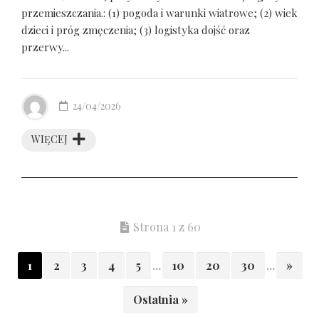
przemieszczania.: (1) pogoda i warunki wiatrowe; (2) wiek
dzieci i próg zmęczenia; (3) logistyka dojść oraz
przerwy...
24/04/2026
WIĘCEJ
Strona 1 z 60
1
2
3
4
5
...
10
20
30
...
»
Ostatnia »