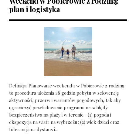
Weekend w Pobierowie z rodziną:
plan i logistyka
Definicja: Planowanie weekendu w Pobierowie z rodziną
to procedura ułożenia 48 godzin pobytu w sekwencję
aktywności, przerw i wariantów pogodowych, tak aby
ograniczyć przeładowanie programu oraz błędy
bezpieczeństwa na plaży i w terenie. : (1) pogoda i
ekspozycja na wiatr na wybrzeżu; (2) wiek dzieci oraz
tolerancja na dystans i...