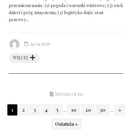
przemieszczania.: (1) pogoda i warunki wiatrowe; (2) wiek
dzieci i próg zmęczenia; (3) logistyka dojść oraz
przerwy...
24/04/2026
WIĘCEJ
Strona 1 z 60
1
2
3
4
5
...
10
20
30
...
»
Ostatnia »