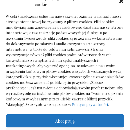
Dokumenty do odbioru przy zmianie biura
cookie
rachunkowego
W celu świadczenia usług na najwyższym poziomie w ramach naszej
strony internetowej korzystamy z plików cookies. Pliki cookies
umożliwiają nam zapewnienie prawidłowego działania naszej strony
internetowej oraz realizację podstawowych jej funkcji, a po
Deska podłogowa do salonu: jak wybrać bez
uzyskaniu Twojej zgody, pliki cookies są przez nas wykorzystywane
pośpiechu
do dokonywania pomiarów i analiz korzystania ze strony
internetowej, a także do celów marketingowych. Strona
wykorzystuje również pliki cookies podmiotów trzecich w celu
korzystania z zewnętrznych narzędzi analitycznych i
marketingowych. Aby wyrazić zgodę na instalowanie na Twoim
urządzeniu końcowym plików cookies wszystkich wskazanych wyżej
kategorii kliknij przycisk "Akceptuję". Poszczególne ustawienia plików
cookies możesz zmieniać po kliknięciu przycisku „Zobacz
preferencje”. Jeśli ustawienia odpowiadają Twoim preferencjom, aby
wyrazić zgodę na instalowanie plików cookies na Twoim urządzeniu
końcowym w wybranym przez Ciebie zakresie kliknij przycisk
"Akceptuję". Szczegółowe znajdziesz w
Polityce prywatności
.
Akceptuję
Wszelkie prawa zastrzezone