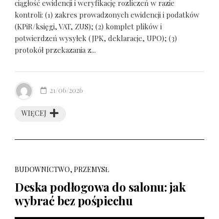
ciągłość ewidencji i weryfikację rozliczeń w razie
kontroli: (1) zakres prowadzonych ewidencji i podatków
(KPiR/księgi, VAT, ZUS); (2) komplet plików i
potwierdzeń wysyłek (JPK, deklaracje, UPO); (3)
protokół przekazania z...
21/06/2026
WIĘCEJ
BUDOWNICTWO, PRZEMYSŁ
Deska podłogowa do salonu: jak
wybrać bez pośpiechu