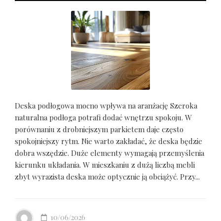
Deska podłogowa mocno wpływa na aranżację Szeroka
naturalna podłoga potrafi dodać wnętrzu spokoju. W
porównaniu z drobniejszym parkietem daje często
spokojniejszy rytm. Nie warto zakładać, że deska będzie
dobra wszędzie. Duże elementy wymagają przemyślenia
kierunku układania. W mieszkaniu z dużą liczbą mebli
zbyt wyrazista deska może optycznie ją obciążyć. Przy...
10/06/2026