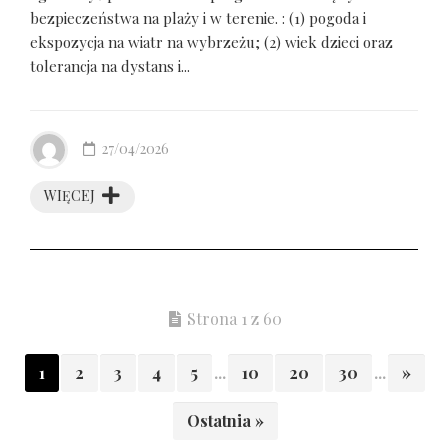
bezpieczeństwa na plaży i w terenie. : (1) pogoda i
ekspozycja na wiatr na wybrzeżu; (2) wiek dzieci oraz
tolerancja na dystans i...
27/04/2026
WIĘCEJ
Strona 1 z 60
1
2
3
4
5
...
10
20
30
...
»
Ostatnia »