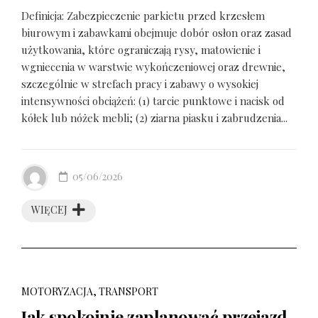
Definicja: Zabezpieczenie parkietu przed krzesłem
biurowym i zabawkami obejmuje dobór osłon oraz zasad
użytkowania, które ograniczają rysy, matowienie i
wgniecenia w warstwie wykończeniowej oraz drewnie,
szczególnie w strefach pracy i zabawy o wysokiej
intensywności obciążeń: (1) tarcie punktowe i nacisk od
kółek lub nóżek mebli; (2) ziarna piasku i zabrudzenia...
05/06/2026
WIĘCEJ
MOTORYZACJA, TRANSPORT
Jak spokojnie zaplanować przejazd