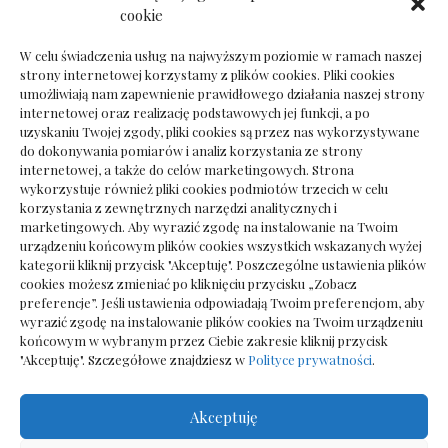
Ile kosztuje psychoterapeuta prywatnie: cena
cookie
sesji
W celu świadczenia usług na najwyższym poziomie w ramach naszej
strony internetowej korzystamy z plików cookies. Pliki cookies
umożliwiają nam zapewnienie prawidłowego działania naszej strony
internetowej oraz realizację podstawowych jej funkcji, a po
Dokumenty do odbioru przy zmianie biura
uzyskaniu Twojej zgody, pliki cookies są przez nas wykorzystywane
rachunkowego
do dokonywania pomiarów i analiz korzystania ze strony
internetowej, a także do celów marketingowych. Strona
wykorzystuje również pliki cookies podmiotów trzecich w celu
korzystania z zewnętrznych narzędzi analitycznych i
marketingowych. Aby wyrazić zgodę na instalowanie na Twoim
urządzeniu końcowym plików cookies wszystkich wskazanych wyżej
kategorii kliknij przycisk "Akceptuję". Poszczególne ustawienia plików
cookies możesz zmieniać po kliknięciu przycisku „Zobacz
preferencje”. Jeśli ustawienia odpowiadają Twoim preferencjom, aby
wyrazić zgodę na instalowanie plików cookies na Twoim urządzeniu
końcowym w wybranym przez Ciebie zakresie kliknij przycisk
"Akceptuję". Szczegółowe znajdziesz w
Polityce prywatności
.
Akceptuję
Wszelkie prawa zastrzezone