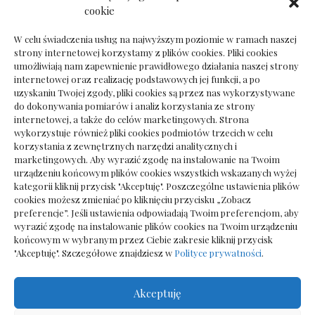
Dokumenty do odbioru przy zmianie biura
cookie
rachunkowego
W celu świadczenia usług na najwyższym poziomie w ramach naszej
strony internetowej korzystamy z plików cookies. Pliki cookies
umożliwiają nam zapewnienie prawidłowego działania naszej strony
internetowej oraz realizację podstawowych jej funkcji, a po
Deska podłogowa do salonu: jak wybrać bez
uzyskaniu Twojej zgody, pliki cookies są przez nas wykorzystywane
pośpiechu
do dokonywania pomiarów i analiz korzystania ze strony
internetowej, a także do celów marketingowych. Strona
wykorzystuje również pliki cookies podmiotów trzecich w celu
korzystania z zewnętrznych narzędzi analitycznych i
marketingowych. Aby wyrazić zgodę na instalowanie na Twoim
urządzeniu końcowym plików cookies wszystkich wskazanych wyżej
kategorii kliknij przycisk "Akceptuję". Poszczególne ustawienia plików
cookies możesz zmieniać po kliknięciu przycisku „Zobacz
preferencje”. Jeśli ustawienia odpowiadają Twoim preferencjom, aby
wyrazić zgodę na instalowanie plików cookies na Twoim urządzeniu
końcowym w wybranym przez Ciebie zakresie kliknij przycisk
"Akceptuję". Szczegółowe znajdziesz w
Polityce prywatności
.
Akceptuję
Wszelkie prawa zastrzezone