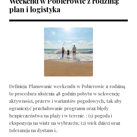
Weekend w Pobierowie z rodziną:
plan i logistyka
Definicja: Planowanie weekendu w Pobierowie z rodziną
to procedura ułożenia 48 godzin pobytu w sekwencję
aktywności, przerw i wariantów pogodowych, tak aby
ograniczyć przeładowanie programu oraz błędy
bezpieczeństwa na plaży i w terenie. : (1) pogoda i
ekspozycja na wiatr na wybrzeżu; (2) wiek dzieci oraz
tolerancja na dystans i...