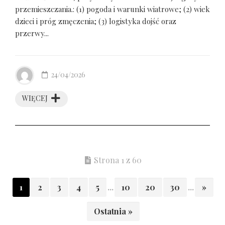
przemieszczania.: (1) pogoda i warunki wiatrowe; (2) wiek
dzieci i próg zmęczenia; (3) logistyka dojść oraz
przerwy...
24/04/2026
WIĘCEJ
Strona 1 z 60
1
2
3
4
5
...
10
20
30
...
»
Ostatnia »