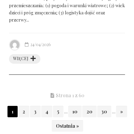
przemieszczania.: (1) pogoda i warunki wiatrowe; (2) wiek
dzieci i próg zmęczenia; (3) logistyka dojść oraz
przerwy...
24/04/2026
WIĘCEJ
Strona 1 z 60
1
2
3
4
5
...
10
20
30
...
»
Ostatnia »