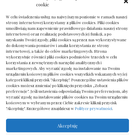
Dokumenty do odbioru przy zmianie biura
cookie
rachunkowego
W celu świadczenia usług na najwyższym poziomie w ramach naszej
strony internetowej korzystamy z plików cookies. Pliki cookies
umożliwiają nam zapewnienie prawidłowego działania naszej strony
internetowej oraz realizację podstawowych jej funkcji, a po
Deska podłogowa do salonu: jak wybrać bez
uzyskaniu Twojej zgody, pliki cookies są przez nas wykorzystywane
pośpiechu
do dokonywania pomiarów i analiz korzystania ze strony
internetowej, a także do celów marketingowych. Strona
wykorzystuje również pliki cookies podmiotów trzecich w celu
korzystania z zewnętrznych narzędzi analitycznych i
marketingowych. Aby wyrazić zgodę na instalowanie na Twoim
urządzeniu końcowym plików cookies wszystkich wskazanych wyżej
kategorii kliknij przycisk "Akceptuję". Poszczególne ustawienia plików
cookies możesz zmieniać po kliknięciu przycisku „Zobacz
preferencje”. Jeśli ustawienia odpowiadają Twoim preferencjom, aby
wyrazić zgodę na instalowanie plików cookies na Twoim urządzeniu
końcowym w wybranym przez Ciebie zakresie kliknij przycisk
"Akceptuję". Szczegółowe znajdziesz w
Polityce prywatności
.
Akceptuję
Wszelkie prawa zastrzezone