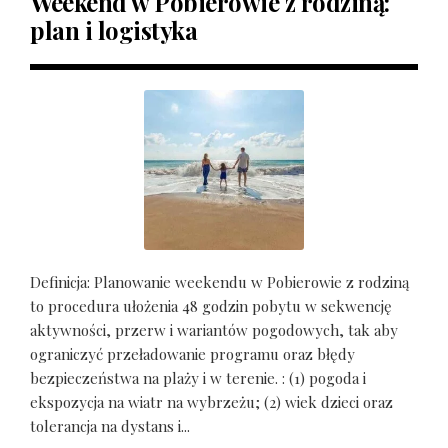
Weekend w Pobierowie z rodziną:
plan i logistyka
Definicja: Planowanie weekendu w Pobierowie z rodziną
to procedura ułożenia 48 godzin pobytu w sekwencję
aktywności, przerw i wariantów pogodowych, tak aby
ograniczyć przeładowanie programu oraz błędy
bezpieczeństwa na plaży i w terenie. : (1) pogoda i
ekspozycja na wiatr na wybrzeżu; (2) wiek dzieci oraz
tolerancja na dystans i...