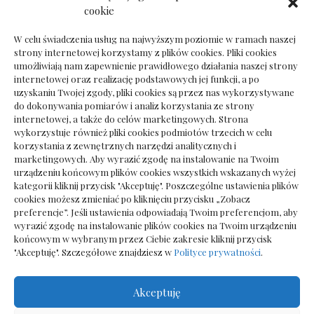
Dokumenty do odbioru przy zmianie biura
cookie
rachunkowego
W celu świadczenia usług na najwyższym poziomie w ramach naszej
strony internetowej korzystamy z plików cookies. Pliki cookies
umożliwiają nam zapewnienie prawidłowego działania naszej strony
internetowej oraz realizację podstawowych jej funkcji, a po
Deska podłogowa do salonu: jak wybrać bez
uzyskaniu Twojej zgody, pliki cookies są przez nas wykorzystywane
pośpiechu
do dokonywania pomiarów i analiz korzystania ze strony
internetowej, a także do celów marketingowych. Strona
wykorzystuje również pliki cookies podmiotów trzecich w celu
korzystania z zewnętrznych narzędzi analitycznych i
marketingowych. Aby wyrazić zgodę na instalowanie na Twoim
urządzeniu końcowym plików cookies wszystkich wskazanych wyżej
kategorii kliknij przycisk "Akceptuję". Poszczególne ustawienia plików
cookies możesz zmieniać po kliknięciu przycisku „Zobacz
preferencje”. Jeśli ustawienia odpowiadają Twoim preferencjom, aby
wyrazić zgodę na instalowanie plików cookies na Twoim urządzeniu
końcowym w wybranym przez Ciebie zakresie kliknij przycisk
"Akceptuję". Szczegółowe znajdziesz w
Polityce prywatności
.
Akceptuję
Wszelkie prawa zastrzezone