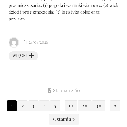
przemieszczania.: (1) pogoda i warunki wiatrowe; (2) wiek
dzieci i próg zmęczenia; (3) logistyka dojść oraz
przerwy...
24/04/2026
WIĘCEJ
Strona 1 z 60
1
2
3
4
5
...
10
20
30
...
»
Ostatnia »