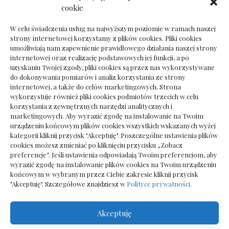
Dokumenty do odbioru przy zmianie biura
cookie
rachunkowego
W celu świadczenia usług na najwyższym poziomie w ramach naszej
strony internetowej korzystamy z plików cookies. Pliki cookies
umożliwiają nam zapewnienie prawidłowego działania naszej strony
internetowej oraz realizację podstawowych jej funkcji, a po
Deska podłogowa do salonu: jak wybrać bez
uzyskaniu Twojej zgody, pliki cookies są przez nas wykorzystywane
pośpiechu
do dokonywania pomiarów i analiz korzystania ze strony
internetowej, a także do celów marketingowych. Strona
wykorzystuje również pliki cookies podmiotów trzecich w celu
korzystania z zewnętrznych narzędzi analitycznych i
marketingowych. Aby wyrazić zgodę na instalowanie na Twoim
urządzeniu końcowym plików cookies wszystkich wskazanych wyżej
kategorii kliknij przycisk "Akceptuję". Poszczególne ustawienia plików
cookies możesz zmieniać po kliknięciu przycisku „Zobacz
preferencje”. Jeśli ustawienia odpowiadają Twoim preferencjom, aby
wyrazić zgodę na instalowanie plików cookies na Twoim urządzeniu
końcowym w wybranym przez Ciebie zakresie kliknij przycisk
"Akceptuję". Szczegółowe znajdziesz w
Polityce prywatności
.
Akceptuję
Wszelkie prawa zastrzezone