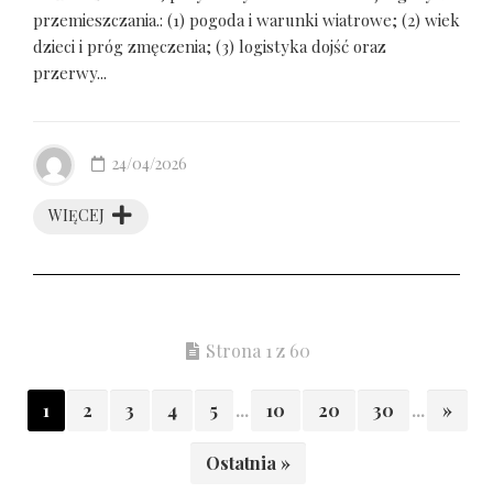
przemieszczania.: (1) pogoda i warunki wiatrowe; (2) wiek
dzieci i próg zmęczenia; (3) logistyka dojść oraz
przerwy...
24/04/2026
WIĘCEJ
Strona 1 z 60
1
2
3
4
5
...
10
20
30
...
»
Ostatnia »