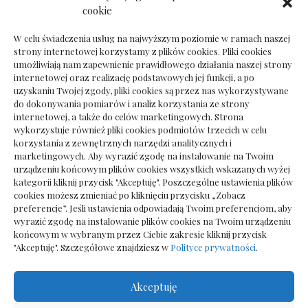
Dokumenty do odbioru przy zmianie biura
cookie
rachunkowego
W celu świadczenia usług na najwyższym poziomie w ramach naszej
strony internetowej korzystamy z plików cookies. Pliki cookies
umożliwiają nam zapewnienie prawidłowego działania naszej strony
internetowej oraz realizację podstawowych jej funkcji, a po
Deska podłogowa do salonu: jak wybrać bez
uzyskaniu Twojej zgody, pliki cookies są przez nas wykorzystywane
pośpiechu
do dokonywania pomiarów i analiz korzystania ze strony
internetowej, a także do celów marketingowych. Strona
wykorzystuje również pliki cookies podmiotów trzecich w celu
korzystania z zewnętrznych narzędzi analitycznych i
marketingowych. Aby wyrazić zgodę na instalowanie na Twoim
urządzeniu końcowym plików cookies wszystkich wskazanych wyżej
kategorii kliknij przycisk "Akceptuję". Poszczególne ustawienia plików
cookies możesz zmieniać po kliknięciu przycisku „Zobacz
preferencje”. Jeśli ustawienia odpowiadają Twoim preferencjom, aby
wyrazić zgodę na instalowanie plików cookies na Twoim urządzeniu
końcowym w wybranym przez Ciebie zakresie kliknij przycisk
"Akceptuję". Szczegółowe znajdziesz w
Polityce prywatności
.
Akceptuję
Wszelkie prawa zastrzezone