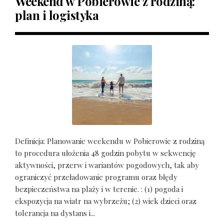
Weekend w Pobierowie z rodziną:
plan i logistyka
Definicja: Planowanie weekendu w Pobierowie z rodziną
to procedura ułożenia 48 godzin pobytu w sekwencję
aktywności, przerw i wariantów pogodowych, tak aby
ograniczyć przeładowanie programu oraz błędy
bezpieczeństwa na plaży i w terenie. : (1) pogoda i
ekspozycja na wiatr na wybrzeżu; (2) wiek dzieci oraz
tolerancja na dystans i...