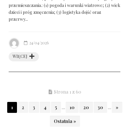
przemieszczania.: (1) pogoda i warunki wiatrowe; (2) wiek
dzieci i próg zmęczenia; (3) logistyka dojść oraz
przerwy...
24/04/2026
WIĘCEJ
Strona 1 z 60
1
2
3
4
5
...
10
20
30
...
»
Ostatnia »