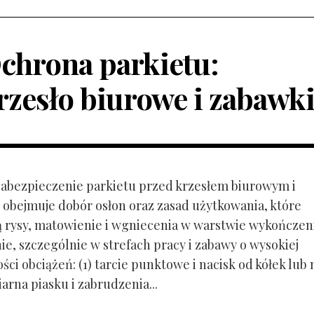
chrona parkietu:
rzesło biurowe i zabawk
 Zabezpieczenie parkietu przed krzesłem biurowym i
obejmuje dobór osłon oraz zasad użytkowania, które
ą rysy, matowienie i wgniecenia w warstwie wykończen
ie, szczególnie w strefach pracy i zabawy o wysokiej
ci obciążeń: (1) tarcie punktowe i nacisk od kółek lub
ziarna piasku i zabrudzenia...