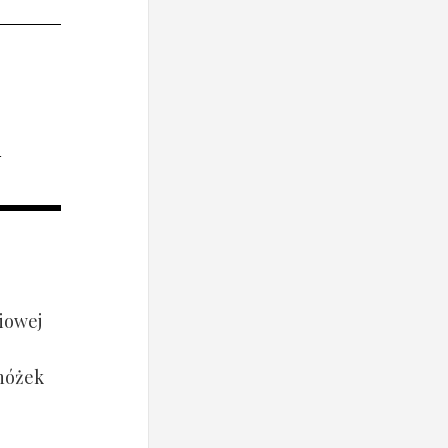
i
iowej
 nóżek