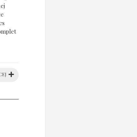
ej
ce
es
komplet
CEJ