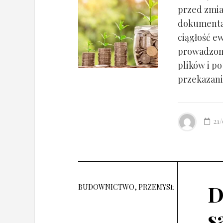
przed zmia
dokumentac
ciągłość ew
prowadzony
plików i po
przekazania
21
D
BUDOWNICTWO, PRZEMYSŁ
s