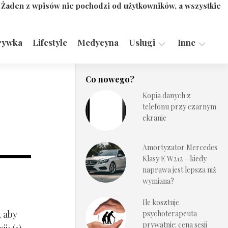
. Żaden z wpisów nie pochodzi od użytkowników, a wszystkie
rywka
Lifestyle
Medycyna
Usługi
Inne
Motoryzacja,
Turystyka,
Co nowego?
Transport
Sport
Kopia danych z
Technologie
telefonu przy czarnym
ekranie
Amortyzator Mercedes
Klasy E W212 – kiedy
naprawa jest lepsza niż
wymiana?
Ile kosztuje
, aby
psychoterapeuta
prywatnie: cena sesji