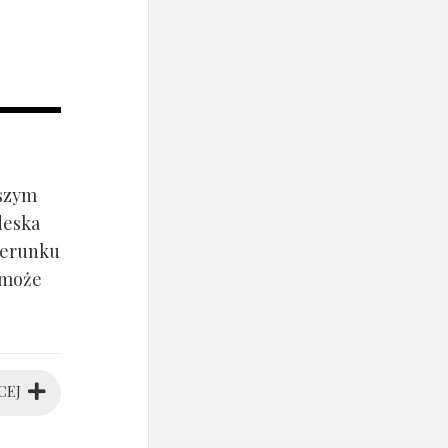
jszym
deska
ierunku
 może
CEJ