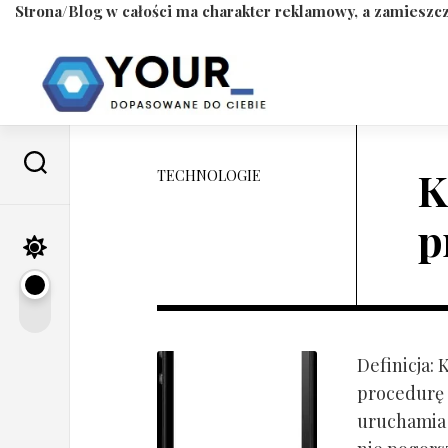
Strona/Blog w całości ma charakter reklamowy, a zamieszcz
Skip
to
content
K
TECHNOLOGIE
p
Definicja:
procedurę 
uruchamia s