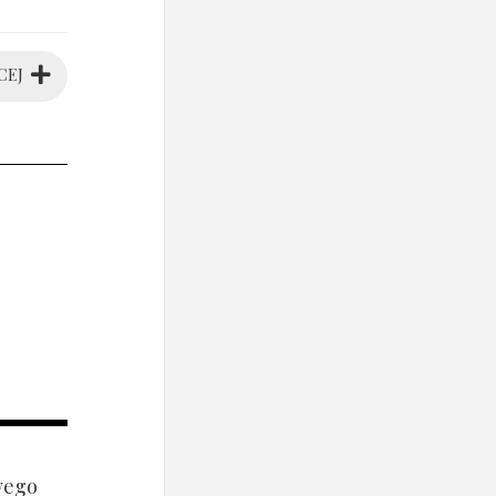
CEJ
wego