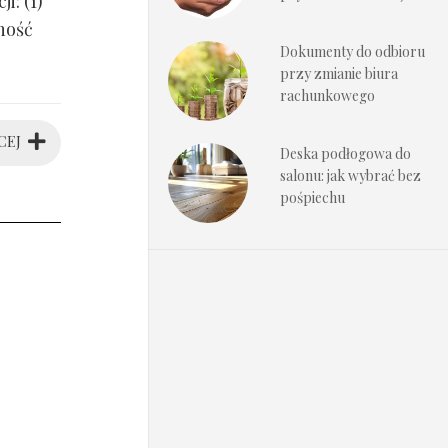
i: (1)
ność
Dokumenty do odbioru
przy zmianie biura
rachunkowego
CEJ
Deska podłogowa do
salonu: jak wybrać bez
pośpiechu