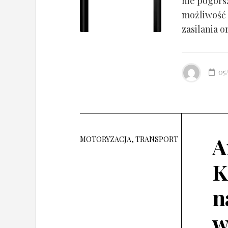
nie pogorsz
możliwość 
zasilania o
05
A
MOTORYZACJA, TRANSPORT
K
n
w