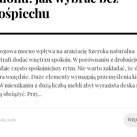
ośpiechu
ogowa mocno wpływa na aranżację Szeroka naturalna
trafi dodać wnętrzu spokoju. W porównaniu z drobnie
aje często spokojniejszy rytm. Nie warto zakładać, że 
ra wszędzie. Duże elementy wymagają przemyślenia k
 W mieszkaniu z dużą liczbą mebli zbyt wyrazista deska
 obciążyć. Przy...
/06/2026
WIĘ