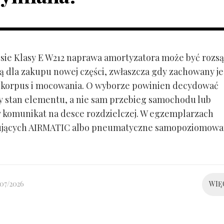
ie Klasy E W212 naprawa amortyzatora może być rozs
ą dla zakupu nowej części, zwłaszcza gdy zachowany je
 korpus i mocowania. O wyborze powinien decydować
y stan elementu, a nie sam przebieg samochodu lub
 komunikat na desce rozdzielczej. W egzemplarzach
ujących AIRMATIC albo pneumatyczne samopoziomowa
/07/2026
WIĘ