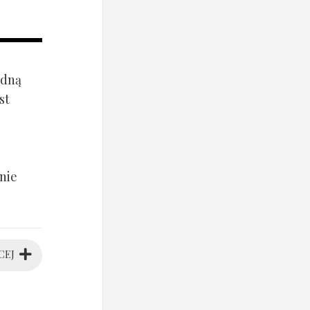
ądną
st
nie
CEJ