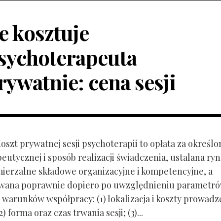
le kosztuje
sychoterapeuta
rywatnie: cena sesji
Koszt prywatnej sesji psychoterapii to opłata za określo
peutycznej i sposób realizacji świadczenia, ustalana r
mierzalne składowe organizacyjne i kompetencyjne, a
owana poprawnie dopiero po uwzględnieniu parametr
 warunków współpracy: (1) lokalizacja i koszty prowadz
) forma oraz czas trwania sesji; (3)...