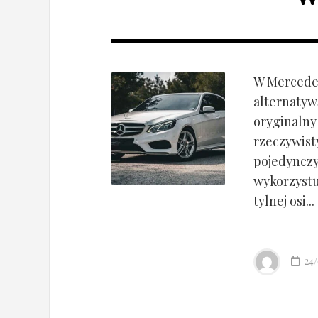
W Mercedes
alternatyw
oryginalny
rzeczywist
pojedynczy
wykorzyst
tylnej osi...
24