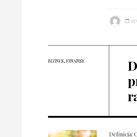
23
D
BIZNES, FINANSE
p
r
Definicja: