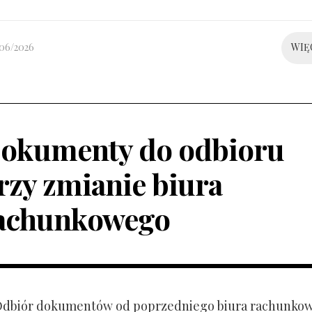
/06/2026
WIĘ
okumenty do odbioru
rzy zmianie biura
achunkowego
 Odbiór dokumentów od poprzedniego biura rachunko