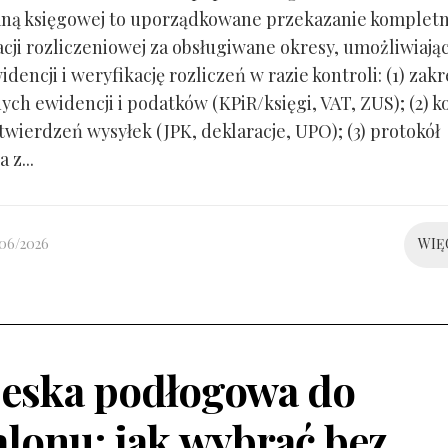
ną księgowej to uporządkowane przekazanie kompletn
ji rozliczeniowej za obsługiwane okresy, umożliwiają
idencji i weryfikację rozliczeń w razie kontroli: (1) zakr
ch ewidencji i podatków (KPiR/księgi, VAT, ZUS); (2) 
twierdzeń wysyłek (JPK, deklaracje, UPO); (3) protokół
 z...
/06/2026
WIĘ
eska podłogowa do
alonu: jak wybrać bez