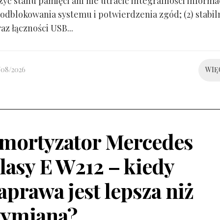
yć stanu pamięci ani nie utracić integralności informacj
odblokowania systemu i potwierdzenia zgód; (2) stabil
raz łączności USB...
/08/2026
WIĘ
mortyzator Mercedes
lasy E W212 – kiedy
aprawa jest lepsza niż
ymiana?