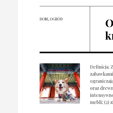
O
DOM, OGRÓD
k
Definicja:
zabawkami 
ograniczaj
oraz drewn
intensywnoś
mebli; (2) 