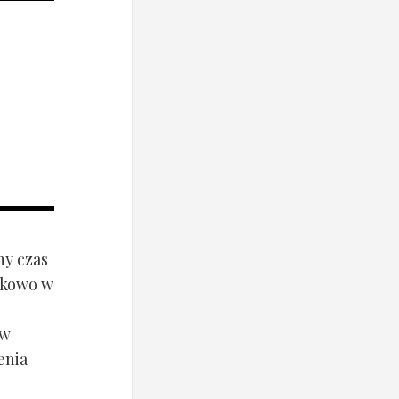
ny czas
ynkowo w
ów
enia