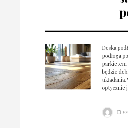
p
Deska podł
podłoga po
parkietem d
będzie dob
układania.
optycznie ją
10