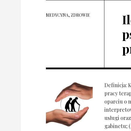
I
MEDYCYNA, ZDROWIE
p
p
Definicja: 
pracy tera
oparciu o 
interpret
usługi oraz
gabinetu; (2