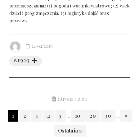
przemieszczania.: (1) pogoda i warunki wiatrowe; (2) wiek
dzieci i próg zmęczenia; (3) logistyka dojść oraz
przerwy...
24/04/2026
WIĘCEJ
Strona 1 z 60
1
2
3
4
5
...
10
20
30
...
»
Ostatnia »