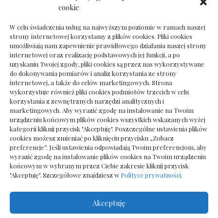
Dokumenty do odbioru przy zmianie biura
cookie
rachunkowego
W celu świadczenia usług na najwyższym poziomie w ramach naszej
strony internetowej korzystamy z plików cookies. Pliki cookies
umożliwiają nam zapewnienie prawidłowego działania naszej strony
internetowej oraz realizację podstawowych jej funkcji, a po
Deska podłogowa do salonu: jak wybrać bez
uzyskaniu Twojej zgody, pliki cookies są przez nas wykorzystywane
pośpiechu
do dokonywania pomiarów i analiz korzystania ze strony
internetowej, a także do celów marketingowych. Strona
wykorzystuje również pliki cookies podmiotów trzecich w celu
korzystania z zewnętrznych narzędzi analitycznych i
marketingowych. Aby wyrazić zgodę na instalowanie na Twoim
urządzeniu końcowym plików cookies wszystkich wskazanych wyżej
kategorii kliknij przycisk "Akceptuję". Poszczególne ustawienia plików
cookies możesz zmieniać po kliknięciu przycisku „Zobacz
preferencje”. Jeśli ustawienia odpowiadają Twoim preferencjom, aby
wyrazić zgodę na instalowanie plików cookies na Twoim urządzeniu
końcowym w wybranym przez Ciebie zakresie kliknij przycisk
"Akceptuję". Szczegółowe znajdziesz w
Polityce prywatności
.
Akceptuję
Wszelkie prawa zastrzezone