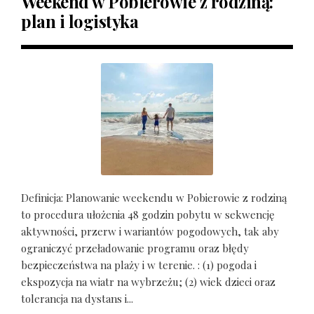
Weekend w Pobierowie z rodziną:
plan i logistyka
Definicja: Planowanie weekendu w Pobierowie z rodziną
to procedura ułożenia 48 godzin pobytu w sekwencję
aktywności, przerw i wariantów pogodowych, tak aby
ograniczyć przeładowanie programu oraz błędy
bezpieczeństwa na plaży i w terenie. : (1) pogoda i
ekspozycja na wiatr na wybrzeżu; (2) wiek dzieci oraz
tolerancja na dystans i...