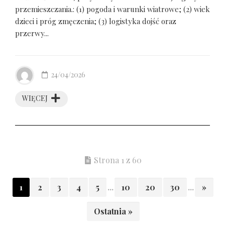
przemieszczania.: (1) pogoda i warunki wiatrowe; (2) wiek
dzieci i próg zmęczenia; (3) logistyka dojść oraz
przerwy...
24/04/2026
WIĘCEJ
Strona 1 z 60
1
2
3
4
5
...
10
20
30
...
»
Ostatnia »