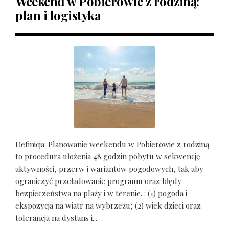
Weekend w Pobierowie z rodziną:
plan i logistyka
Definicja: Planowanie weekendu w Pobierowie z rodziną
to procedura ułożenia 48 godzin pobytu w sekwencję
aktywności, przerw i wariantów pogodowych, tak aby
ograniczyć przeładowanie programu oraz błędy
bezpieczeństwa na plaży i w terenie. : (1) pogoda i
ekspozycja na wiatr na wybrzeżu; (2) wiek dzieci oraz
tolerancja na dystans i...