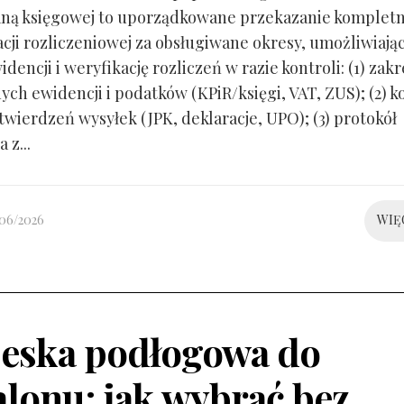
ną księgowej to uporządkowane przekazanie kompletn
ji rozliczeniowej za obsługiwane okresy, umożliwiają
idencji i weryfikację rozliczeń w razie kontroli: (1) zakr
ch ewidencji i podatków (KPiR/księgi, VAT, ZUS); (2) 
twierdzeń wysyłek (JPK, deklaracje, UPO); (3) protokół
 z...
/06/2026
WIĘ
eska podłogowa do
alonu: jak wybrać bez