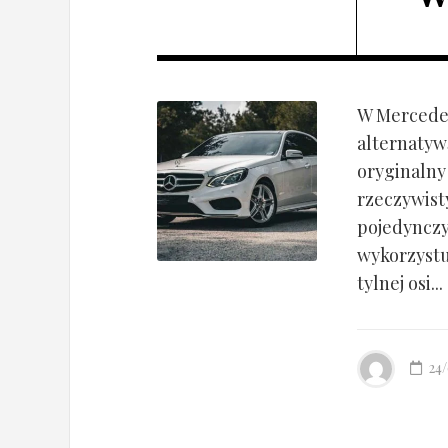
W Mercedes
alternatyw
oryginalny
rzeczywist
pojedynczy
wykorzyst
tylnej osi...
24