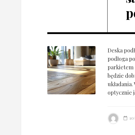
p
Deska podł
podłoga po
parkietem d
będzie dob
układania.
optycznie ją
10