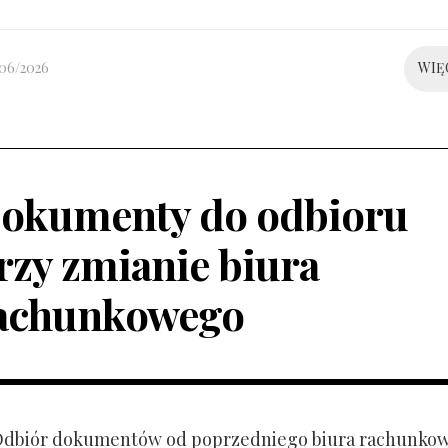
/06/2026
WIĘ
okumenty do odbioru
rzy zmianie biura
achunkowego
 Odbiór dokumentów od poprzedniego biura rachunko