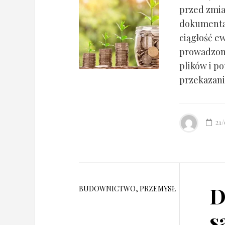
przed zmia
dokumentac
ciągłość ew
prowadzony
plików i po
przekazania
21
D
BUDOWNICTWO, PRZEMYSŁ
s