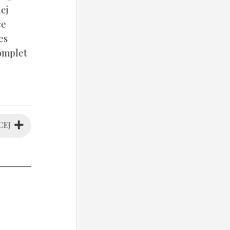
ej
ce
es
komplet
CEJ