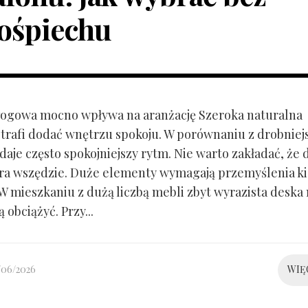
ośpiechu
ogowa mocno wpływa na aranżację Szeroka naturalna
trafi dodać wnętrzu spokoju. W porównaniu z drobnie
aje często spokojniejszy rytm. Nie warto zakładać, że 
ra wszędzie. Duże elementy wymagają przemyślenia k
 W mieszkaniu z dużą liczbą mebli zbyt wyrazista deska
 obciążyć. Przy...
/06/2026
WIĘ