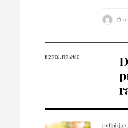
23
D
BIZNES, FINANSE
p
r
Definicja: