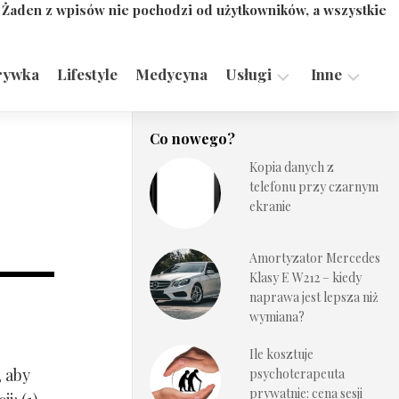
. Żaden z wpisów nie pochodzi od użytkowników, a wszystkie
rywka
Lifestyle
Medycyna
Usługi
Inne
Motoryzacja,
Turystyka,
Co nowego?
Transport
Sport
Kopia danych z
Technologie
telefonu przy czarnym
ekranie
Amortyzator Mercedes
Klasy E W212 – kiedy
naprawa jest lepsza niż
wymiana?
Ile kosztuje
, aby
psychoterapeuta
prywatnie: cena sesji