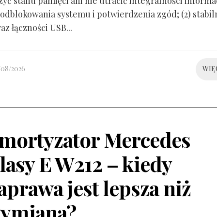
yć stanu pamięci ani nie utracić integralności informacj
odblokowania systemu i potwierdzenia zgód; (2) stabil
raz łączności USB...
/08/2026
WIĘ
mortyzator Mercedes
lasy E W212 – kiedy
aprawa jest lepsza niż
ymiana?