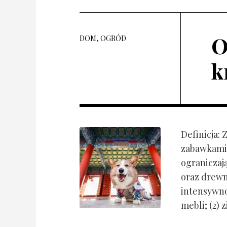
O
DOM, OGRÓD
k
Definicja:
zabawkami 
ograniczaj
oraz drewn
intensywnoś
mebli; (2) 