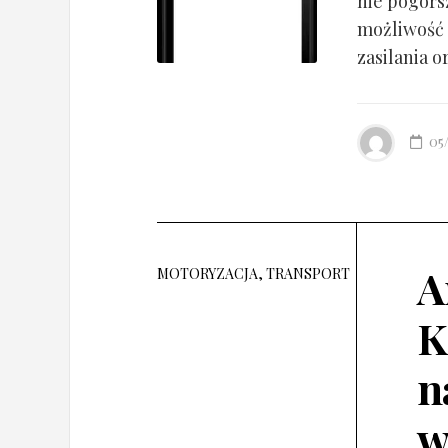
nie pogorsz
możliwość 
zasilania o
05
A
MOTORYZACJA, TRANSPORT
K
n
w