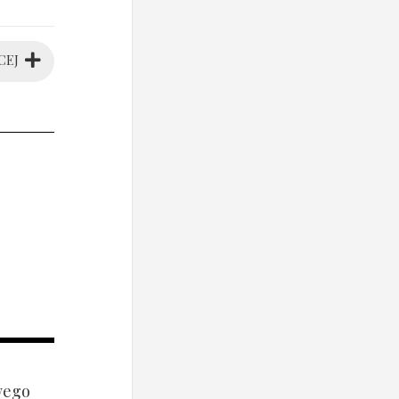
CEJ
wego