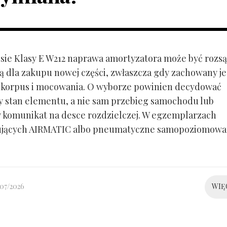
ie Klasy E W212 naprawa amortyzatora może być rozs
ą dla zakupu nowej części, zwłaszcza gdy zachowany je
 korpus i mocowania. O wyborze powinien decydować
y stan elementu, a nie sam przebieg samochodu lub
 komunikat na desce rozdzielczej. W egzemplarzach
ujących AIRMATIC albo pneumatyczne samopoziomowa
/07/2026
WIĘ