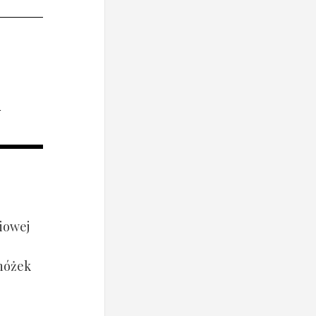
i
iowej
 nóżek