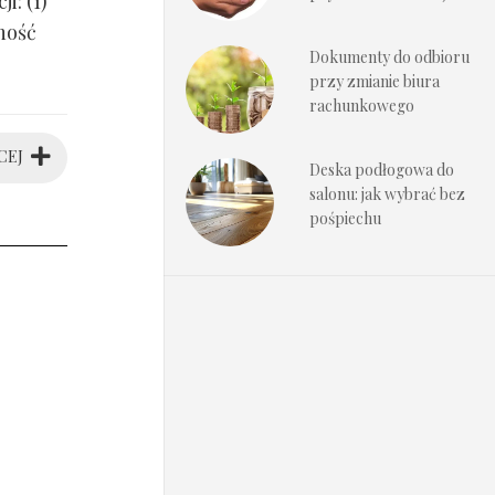
i: (1)
ność
Dokumenty do odbioru
przy zmianie biura
rachunkowego
CEJ
Deska podłogowa do
salonu: jak wybrać bez
pośpiechu