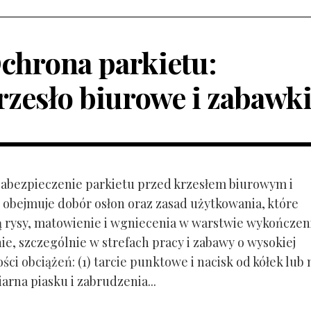
chrona parkietu:
rzesło biurowe i zabawk
 Zabezpieczenie parkietu przed krzesłem biurowym i
obejmuje dobór osłon oraz zasad użytkowania, które
ą rysy, matowienie i wgniecenia w warstwie wykończen
ie, szczególnie w strefach pracy i zabawy o wysokiej
ci obciążeń: (1) tarcie punktowe i nacisk od kółek lub
ziarna piasku i zabrudzenia...