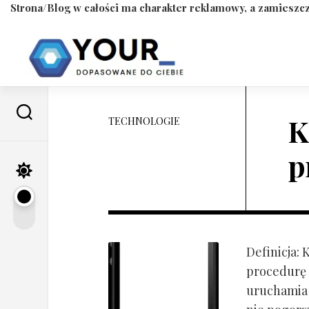
Strona/Blog w całości ma charakter reklamowy, a zamieszcz
Skip
to
content
K
TECHNOLOGIE
p
Definicja:
procedurę 
uruchamia s