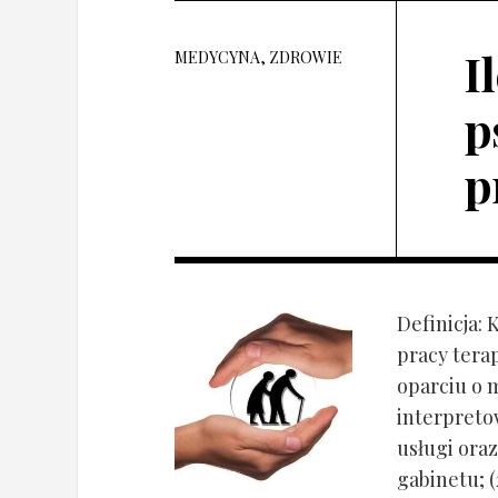
I
MEDYCYNA, ZDROWIE
p
p
Definicja: 
pracy tera
oparciu o 
interpret
usługi oraz
gabinetu; (2