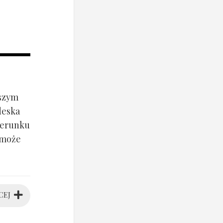
jszym
deska
ierunku
 może
CEJ