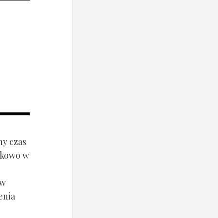
ny czas
ynkowo w
ów
enia