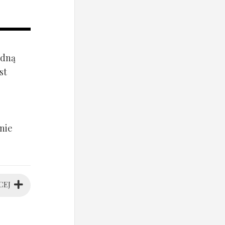
ądną
st
nie
CEJ