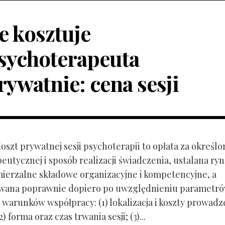
le kosztuje
sychoterapeuta
rywatnie: cena sesji
Koszt prywatnej sesji psychoterapii to opłata za określo
peutycznej i sposób realizacji świadczenia, ustalana r
mierzalne składowe organizacyjne i kompetencyjne, a
owana poprawnie dopiero po uwzględnieniu parametr
 warunków współpracy: (1) lokalizacja i koszty prowadz
) forma oraz czas trwania sesji; (3)...